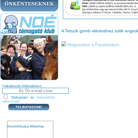
A Tetszik gomb eléréséhez sütik enge
Megosztom a Facebookon
Feliratkozás hírlevelünkre:
Elolvastam az
Adatvédelmi
tájékoztatót
KeverékKutya Webshop