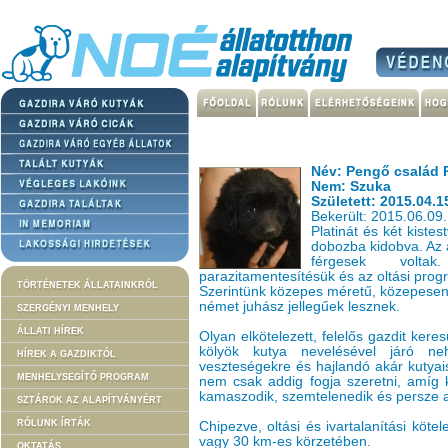
Név: Pengő család P
Nem: Szuka
Született: 2015.04.1
Bekerült: 2015.06.09.
Platinát és két kiste
dobozba kidobva. Az 
férgesek volta
parazitamentesítésük és az oltási prog
TÖRTÉNETEK ÁLLATAINKRÓL
Szerintünk közepes méretű, közepesen 
német juhász jellegűek lesznek.
SZERGÉNYI MENHELY
ÁLLATI HÍREK
Olyan elkötelezett, felelős gazdit ker
kölyök kutya nevelésével járó ne
HÍREK A GAZDIKTÓL
veszteségekre és hajlandó akár kutyaisk
MENHELYSEGÍTŐ PROGRAM
nem csak addig fogja szeretni, amíg k
kamaszodik, szemtelenedik és persze a
SZTÁROK AZ ALAPÍTVÁNYÉRT
RÓLUNK ÍRTÁK
Chipezve, oltási és ivartalanítási köt
vagy 30 km-es körzetében.
OKTATÁS