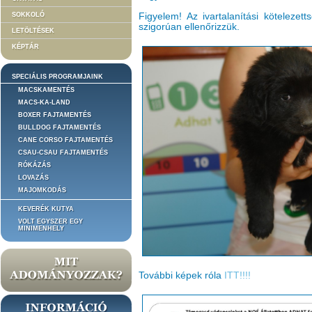
SOKKOLÓ
Figyelem! Az ivartalanítási kötelezett
szigorúan ellenőrizzük.
LETÖLTÉSEK
KÉPTÁR
SPECIÁLIS PROGRAMJAINK
MACSKAMENTÉS
MACS-KA-LAND
BOXER FAJTAMENTÉS
BULLDOG FAJTAMENTÉS
CANE CORSO FAJTAMENTÉS
CSAU-CSAU FAJTAMENTÉS
RÓKÁZÁS
LOVAZÁS
MAJOMKODÁS
KEVERÉK KUTYA
VOLT EGYSZER EGY
MINIMENHELY
További képek róla
ITT!!!!