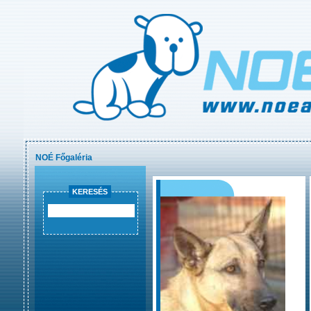
NOÉ Főgaléria
KERESÉS