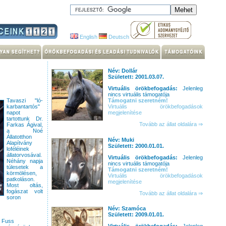
English
Deutsch
Név: Dollár
Született: 2001.03.07.
Virtuális örökbefogadás:
Jelenleg
nincs virtuális támogatója
Tavaszi "ló-
Támogatni szeretném!
karbantartós"
Virtuális örökbefogadások
napot
megjelenítése
tartottunk Dr.
Tovább az állat oldalára ⇒
Farkas Ágival,
a Noé
Állatotthon
Név: Muki
Alapítvány
Született: 2000.01.01.
loféléinek
állatorvosával.
Virtuális örökbefogadás:
Jelenleg
Néhány napja
nincs virtuális támogatója
túlesetek a
Támogatni szeretném!
körmölésen,
Virtuális örökbefogadások
patkoláson.
megjelenítése
Most oltás,
fogászat volt
Tovább az állat oldalára ⇒
soron
Név: Szamóca
Született: 2009.01.01.
Fuss