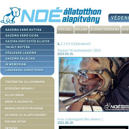
1.
2
3
4
5
6
|
Következő
Tavaszi "ló-karbantartás" 2023
2023.03.16.
TÖRTÉNETEK ÁLLATAINKRÓL
SZERGÉNYI MENHELY
ÁLLATI HÍREK
HÍREK A GAZDIKTÓL
MENHELYSEGÍTŐ PROGRAM
SZTÁROK AZ ALAPÍTVÁNYÉRT
Fuss szépségünk! Birs elment :(
RÓLUNK ÍRTÁK
2021.06.18.
OKTATÁS