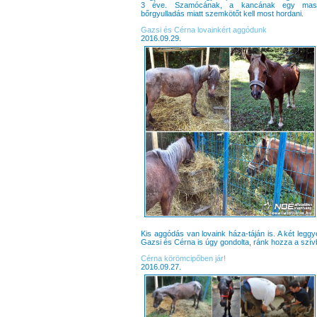
3 éve. Szamócának, a kancának egy mas
bőrgyulladás miatt szemkötőt kell most hordani.
Gazsi és Cérna lovainkért aggódunk
2016.09.29.
Kis aggódás van lovaink háza-táján is. A két leg
Gazsi és Cérna is úgy gondolta, ránk hozza a szívba
Cérna körömcipőben jár!
2016.09.27.