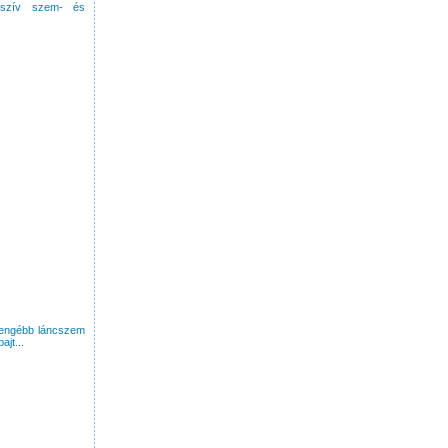
szív szem- és
gyengébb láncszem
jt...