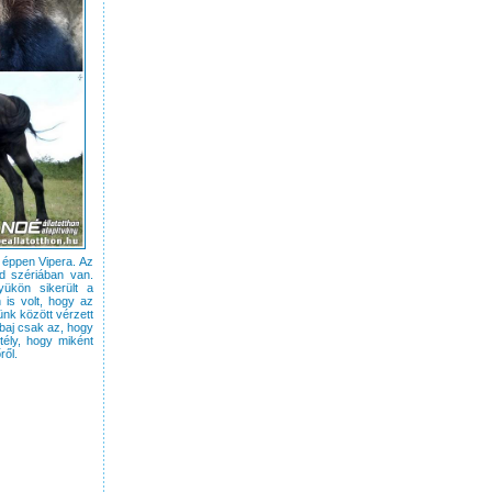
 éppen Vipera. Az
nd szériában van.
yükön sikerült a
 is volt, hogy az
ünk között vérzett
 baj csak az, hogy
tély, hogy miként
ről.