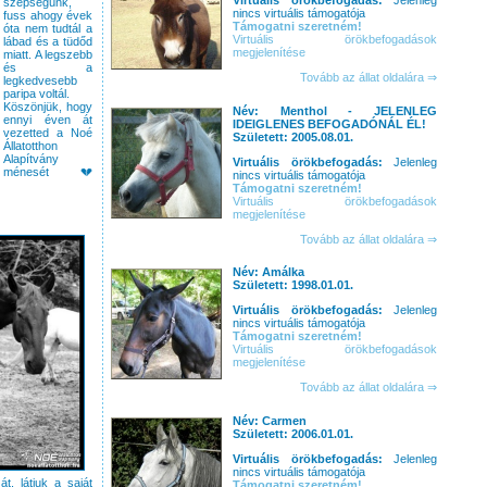
Virtuális örökbefogadás:
Jelenleg
szépségünk,
nincs virtuális támogatója
fuss ahogy évek
Támogatni szeretném!
óta nem tudtál a
Virtuális örökbefogadások
lábad és a tüdőd
megjelenítése
miatt. A legszebb
és a
Tovább az állat oldalára ⇒
legkedvesebb
paripa voltál.
Köszönjük, hogy
Név: Menthol - JELENLEG
ennyi éven át
IDEIGLENES BEFOGADÓNÁL ÉL!
vezetted a Noé
Született: 2005.08.01.
Állatotthon
Alapítvány
Virtuális örökbefogadás:
Jelenleg
ménesét 💔
nincs virtuális támogatója
Támogatni szeretném!
Virtuális örökbefogadások
megjelenítése
Tovább az állat oldalára ⇒
Név: Amálka
Született: 1998.01.01.
Virtuális örökbefogadás:
Jelenleg
nincs virtuális támogatója
Támogatni szeretném!
Virtuális örökbefogadások
megjelenítése
Tovább az állat oldalára ⇒
Név: Carmen
Született: 2006.01.01.
Virtuális örökbefogadás:
Jelenleg
nincs virtuális támogatója
t, látjuk a saját
Támogatni szeretném!