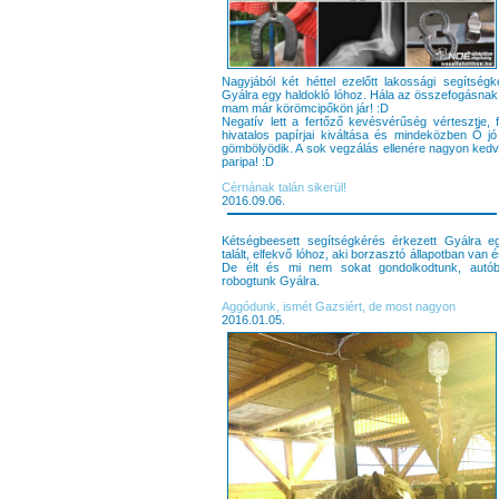
Nagyjából két héttel ezelőtt lakossági segítség
Gyálra egy haldokló lóhoz. Hála az összefogásnak 
mam már körömcipőkön jár! :D
Negatív lett a fertőző kevésvérűség vértesztje,
hivatalos papírjai kiváltása és mindeközben Ő jó
gömbölyödik. A sok vegzálás ellenére nagyon ke
paripa! :D
Cérnának talán sikerül!
2016.09.06.
Kétségbeesett segítségkérés érkezett Gyálra 
talált, elfekvő lóhoz, aki borzasztó állapotban van és
De élt és mi nem sokat gondolkodtunk, autób
robogtunk Gyálra.
Aggódunk, ismét Gazsiért, de most nagyon
2016.01.05.