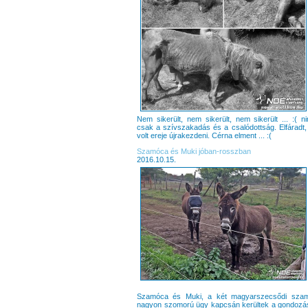
Nem sikerült, nem sikerült, nem sikerült ... :( 
csak a szívszakadás és a csalódottság. Elfáradt,
volt ereje újrakezdeni. Cérna elment ... :(
Szamóca és Muki jóban-rosszban
2016.10.15.
Szamóca és Muki, a két magyarszecsődi szam
nagyon szomorú ügy kapcsán kerültek a gondozá