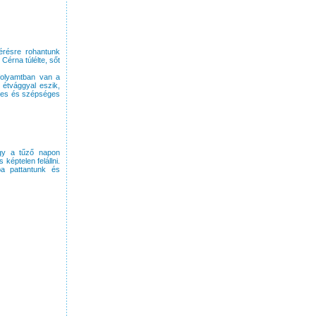
kérésre rohantunk
Cérna túlélte, sőt
 folyamtban van a
 étvággyal eszik,
dves és szépséges
egy a tűző napon
 képtelen felállni.
a pattantunk és