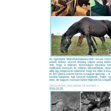
Az ügyeletes "állandóanbajbakerülök" lovunk most
utóbbi időben viszont tényleg valami extra bolo
Volt, hogy a teljesen biztonságos éjszakai hel
mellkasát hosszan és mélyen felszakítania, olyan
állát úgy megszúrta valamivel, hogy kis híján a kez
el. Ám Vipera szerint három a magyar igazság ... a
ezúttal hatalmas bajt okozott magának. Teljes rej
tette, de nagyon csúnyán betört fejjel jött be a legelő
Cérna elment, nem tudunk mit mondani :(
2016.10.20.