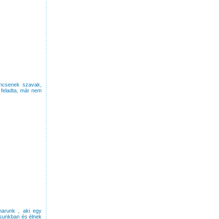
nincsenek szavak,
 feladta, már nem
arunk , aki egy
sunkban és élnek