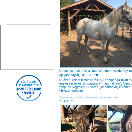
Bemutatjuk neketek a Noé Állatotthon Alapítvány t
legújabb tagját, DOLLÁRt ❤️
18 éves, lipicai félvér herélt, aki sántasága miatt 
legelészésre és simogatásra “használható”. Nem
szép, de végtelenül kedves, jószándékú, kíváncsi
kifejezett odavan.
Vipera lovunk extra bolond szériában van
2016.11.30.