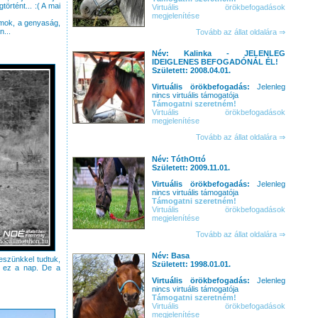
örtént... :( A mai
Virtuális örökbefogadások
megjelenítése
zmok, a genyaság,
n...
Tovább az állat oldalára ⇒
Név: Kalinka - JELENLEG
IDEIGLENES BEFOGADÓNÁL ÉL!
Született: 2008.04.01.
Virtuális örökbefogadás:
Jelenleg
nincs virtuális támogatója
Támogatni szeretném!
Virtuális örökbefogadások
megjelenítése
Tovább az állat oldalára ⇒
Név: TóthOttó
Született: 2009.11.01.
Virtuális örökbefogadás:
Jelenleg
nincs virtuális támogatója
Támogatni szeretném!
Virtuális örökbefogadások
megjelenítése
Tovább az állat oldalára ⇒
Név: Basa
eszünkkel tudtuk,
Született: 1998.01.01.
k ez a nap. De a
Virtuális örökbefogadás:
Jelenleg
nincs virtuális támogatója
Támogatni szeretném!
Virtuális örökbefogadások
megjelenítése