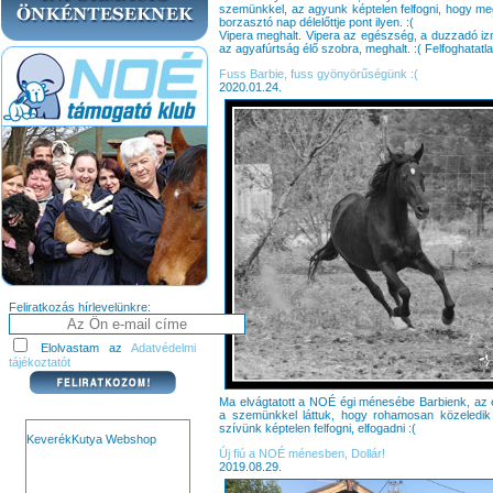
szemünkkel, az agyunk képtelen felfogni, hogy megt
borzasztó nap délelőttje pont ilyen. :(
Vipera meghalt. Vipera az egészség, a duzzadó i
az agyafúrtság élő szobra, meghalt. :( Felfoghatatla
Fuss Barbie, fuss gyönyörűségünk :(
2020.01.24.
Feliratkozás hírlevelünkre:
Elolvastam az
Adatvédelmi
tájékoztatót
Ma elvágtatott a NOÉ égi ménesébe Barbienk, az 
a szemünkkel láttuk, hogy rohamosan közeledi
szívünk képtelen felfogni, elfogadni :(
KeverékKutya Webshop
Új fiú a NOÉ ménesben, Dollár!
2019.08.29.