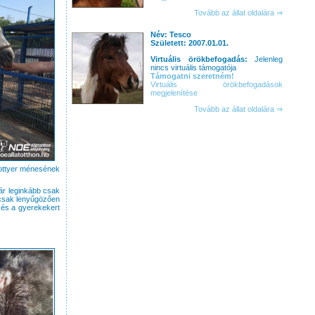
Tovább az állat oldalára ⇒
Név: Tesco
Született: 2007.01.01.
Virtuális örökbefogadás:
Jelenleg
nincs virtuális támogatója
Támogatni szeretném!
Virtuális örökbefogadások
megjelenítése
Tovább az állat oldalára ⇒
rottyer ménesének
már leginkább csak
 csak lenyűgözően
 és a gyerekekert