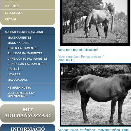
SOKKOLÓ
LETÖLTÉSEK
KÉPTÁR
SPECIÁLIS PROGRAMJAINK
MACSKAMENTÉS
MACS-KA-LAND
BOXER FAJTAMENTÉS
soha nem fogunk elfelejteni‼️
BULLDOG FAJTAMENTÉS
Vipera meghalt. Felfoghatatlan :(
CANE CORSO FAJTAMENTÉS
2020.05.11.
CSAU-CSAU FAJTAMENTÉS
RÓKÁZÁS
LOVAZÁS
MAJOMKODÁS
KEVERÉK KUTYA
VOLT EGYSZER EGY
MINIMENHELY
Vannak olyan történések, melyeket hiába élünk á