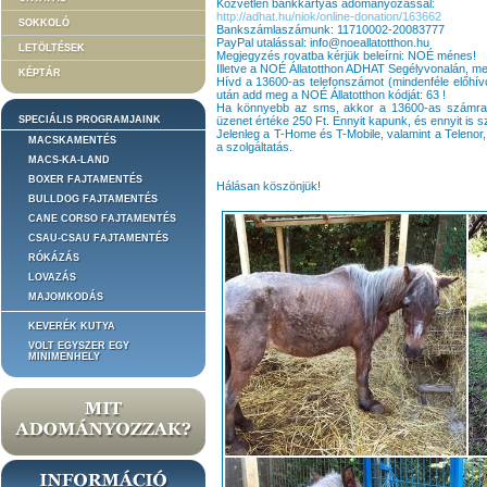
Közvetlen bankkártyás adományozással:
http://adhat.hu/niok/online-donation/163662
SOKKOLÓ
Bankszámlaszámunk: 11710002-20083777
PayPal utalással: info@noeallatotthon.hu
LETÖLTÉSEK
Megjegyzés rovatba kérjük beleírni: NOÉ ménes!
Illetve a NOÉ Állatotthon ADHAT Segélyvonalán, mel
KÉPTÁR
Hívd a 13600-as telefonszámot (mindenféle előhívó
után add meg a NOÉ Állatotthon kódját: 63 !
Ha könnyebb az sms, akkor a 13600-as számra k
SPECIÁLIS PROGRAMJAINK
üzenet értéke 250 Ft. Ennyit kapunk, és ennyit is 
Jelenleg a T-Home és T-Mobile, valamint a Telenor, 
MACSKAMENTÉS
a szolgáltatás.
MACS-KA-LAND
BOXER FAJTAMENTÉS
Hálásan köszönjük!
BULLDOG FAJTAMENTÉS
CANE CORSO FAJTAMENTÉS
CSAU-CSAU FAJTAMENTÉS
RÓKÁZÁS
LOVAZÁS
MAJOMKODÁS
KEVERÉK KUTYA
VOLT EGYSZER EGY
MINIMENHELY