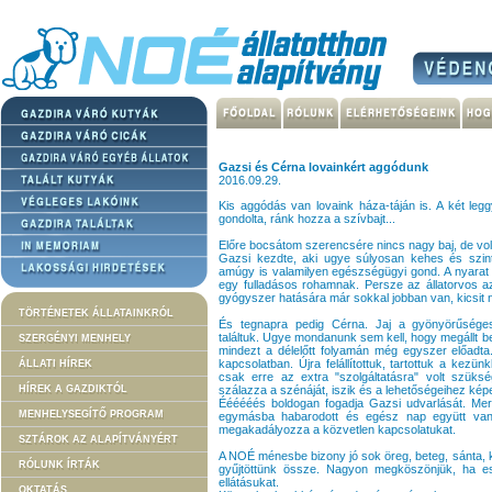
Gazsi és Cérna lovainkért aggódunk
2016.09.29.
Kis aggódás van lovaink háza-táján is. A két l
gondolta, ránk hozza a szívbajt...
Előre bocsátom szerencsére nincs nagy baj, de vol
Gazsi kezdte, aki ugye súlyosan kehes és szin
amúgy is valamilyen egészségügyi gond. A nyarat e
egy fulladásos rohamnak. Persze az állatorvos 
gyógyszer hatására már sokkal jobban van, kicsit n
TÖRTÉNETEK ÁLLATAINKRÓL
És tegnapra pedig Cérna. Jaj a gyönyörűséges
találtuk. Ugye mondanunk sem kell, hogy megállt be
SZERGÉNYI MENHELY
mindezt a délelőtt folyamán még egyszer előadta.
kapcsolatban. Újra felállítottuk, tartottuk a kezü
ÁLLATI HÍREK
csak erre az extra "szolgáltatásra" volt szüks
HÍREK A GAZDIKTÓL
szálazza a szénáját, iszik és a lehetőségeihez kép
Éééééés boldogan fogadja Gazsi udvarlását. Mer
MENHELYSEGÍTŐ PROGRAM
egymásba habarodott és egész nap együtt van
megakadályozza a közvetlen kapcsolatukat.
SZTÁROK AZ ALAPÍTVÁNYÉRT
A NOÉ ménesbe bizony jó sok öreg, beteg, sánta, k
RÓLUNK ÍRTÁK
gyűjtöttünk össze. Nagyon megköszönjük, ha es
ellátásukat.
OKTATÁS