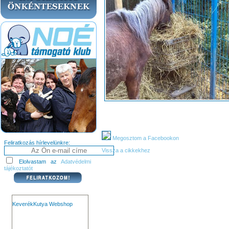
Megosztom a Facebookon
Feliratkozás hírlevelünkre:
Vissza a cikkekhez
Elolvastam az
Adatvédelmi
tájékoztatót
KeverékKutya Webshop