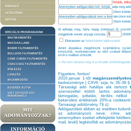
Kérjük, töltse
SOKKOLÓ
Amennyiben adóigazolást kér, kérjük, adja meg ad
(Nem kötelező
LETÖLTÉSEK
Amennyiben adóigazolását nem a fenti lakcímre kéri
KÉPTÁR
(Nem kötelező
Itt adhatja meg, hány napig (minimum 5) szeretn
SPECIÁLIS PROGRAMJAINK
megjelenik ennek anyagi vonzata.
2500
F
MACSKAMENTÉS
Elolvastam az
Adatvédelmi tájékoztatót
MACS-KA-LAND
Amint átutalása megérkezik számlánkra (sz
BOXER FAJTAMENTÉS
keresztül), munkatársaink az első szabad időpontt
BULLDOG FAJTAMENTÉS
erről e-mailben értesítik.
CANE CORSO FAJTAMENTÉS
⇐ Ha nem olvasta még el a virtuális örökbefogadás 
CSAU-CSAU FAJTAMENTÉS
RÓKÁZÁS
Figyelem, fontos!
LOVAZÁS
2010.januar 1-től
magánszemélyekn
MAJOMKODÁS
kedvezménye ( CXVII. szja. tv. 35-38 §.
Társasági adó hatálya alá tartozó
KEVERÉK KUTYA
szervezettel kötött tartós adomán
VOLT EGYSZER EGY
támogatás, juttatás, térítés nélkül 
MINIMENHELY
bekerülési értékének 20%-a csökkenti
Tarsasagi adótörvény 7§ z).
Adóigazolást abban az esetben tudunk 
az adományozó neve, címe, adóaz
amennyiben ezeket elfelejtette kitölten
mail, levél) legkésőbb az adományozás