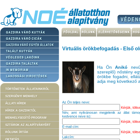
Virtuális örökbefogadás - Első ol
Ha Ön
Anikó
nevű
szereplő) nőstény egy
örökbe fogadni, ellát
adja meg következő a
TÖRTÉNETEK ÁLLATAINKRÓL
SZERGÉNYI MENHELY
Az Ön teljes neve:
ÁLLATI HÍREK
Kérjük, töltse
HÍREK A GAZDIKTÓL
Név, ami nyilvánosan megjelenik az állat támo
kedvence neve is):
MENHELYSEGÍTŐ PROGRAM
Kérjük, töltse
SZTÁROK AZ ALAPÍTVÁNYÉRT
E-mail cím:
Kérjük, töltse
RÓLUNK ÍRTÁK
Lakcím:
OKTATÁS