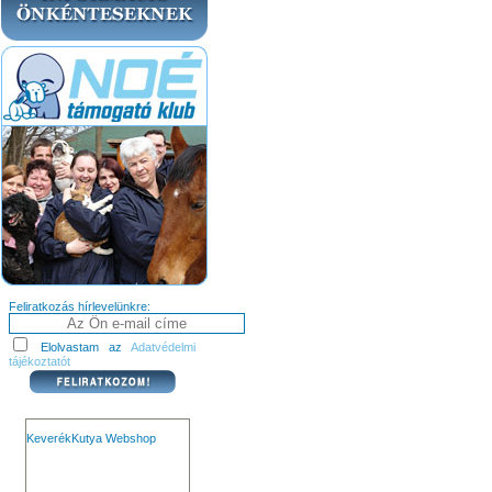
Feliratkozás hírlevelünkre:
Elolvastam az
Adatvédelmi
tájékoztatót
KeverékKutya Webshop