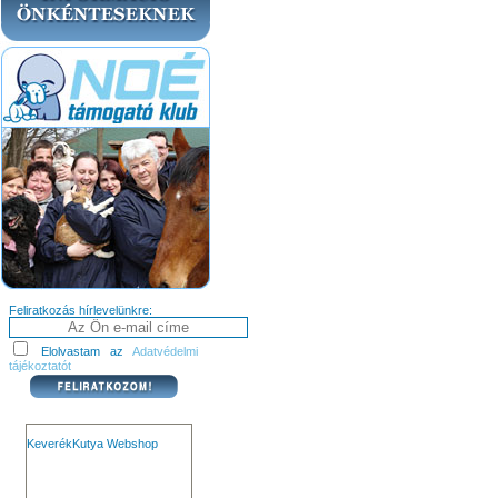
Feliratkozás hírlevelünkre:
Elolvastam az
Adatvédelmi
tájékoztatót
KeverékKutya Webshop