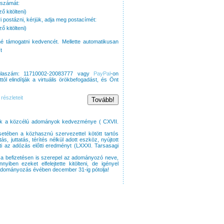
ószámát:
 kitölteni)
 postázni, kérjük, adja meg postacímét:
 kitölteni)
é támogatni kedvencét. Mellette automatikusan
t
ámlaszám: 11710002-20083777 vagy
PayPal
-on
ól elindítják a virtuális örökbefogadást, és Önt
részleteit
 a közcélú adományok kedvezménye ( CXVII.
etében a közhasznú szervezettel kötött tartós
 juttatás, térítés nélkül adott eszköz, nyújtott
i az adózás előtti eredményt (LXXXI. Tarsasagi
 a befizetésen is szerepel az adományozó neve,
iben ezeket elfelejtette kitölteni, de igényel
z adományozás évében december 31-ig pótolja!