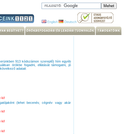
English
Deutsch
erünkben 913 kódszámon szereplő) hím egyéb
uálisan örökbe fogadni, ellátását támogatni, jó
 következő adatait:
 ki!
gatójaként (lehet becenév, cégnév vagy akár
 ki!
 ki!
 ki!