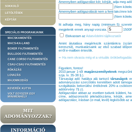
Amennyiben adóigazolást kér, kérjük, adja meg ad
SOKKOLÓ
(Nem kötelező
Amennyiben adóigazolását nem a fenti lakcímre kéri
LETÖLTÉSEK
(Nem kötelező
KÉPTÁR
Itt adhatja meg, hány napig (minimum 5) szeretn
megjelenik ennek anyagi vonzata.
1500
F
SPECIÁLIS PROGRAMJAINK
Elolvastam az
Adatvédelmi tájékoztatót
MACSKAMENTÉS
Amint átutalása megérkezik számlánkra (sz
MACS-KA-LAND
keresztül), munkatársaink az első szabad időpontt
BOXER FAJTAMENTÉS
erről e-mailben értesítik.
BULLDOG FAJTAMENTÉS
⇐ Ha nem olvasta még el a virtuális örökbefogadás 
CANE CORSO FAJTAMENTÉS
CSAU-CSAU FAJTAMENTÉS
Figyelem, fontos!
RÓKÁZÁS
2010.januar 1-től
magánszemélyeknek
megszűnik
szja. tv. 35-38 §.).
LOVAZÁS
Társasági adó hatálya alá tartozó
társaságok
es
MAJOMKODÁS
adományozási szerződés keretében adott támogatás,
szolgáltatás bekerülési értékének 20%-a csökkent
KEVERÉK KUTYA
adótörvény 7§ z).
Adóigazolást abban az esetben tudunk küldeni, ha
VOLT EGYSZER EGY
címe, adóazonosító jele/adószáma, kérjük, amenny
MINIMENHELY
adóigazolást, írásban (e-mail, levél) legkésőbb a