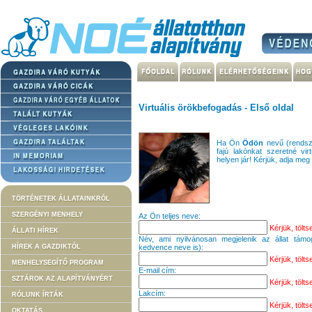
Virtuális örökbefogadás - Első oldal
Ha Ön
Ödön
nevű (rendsz
fajú lakónkat szeretné virt
helyen jár! Kérjük, adja meg
TÖRTÉNETEK ÁLLATAINKRÓL
SZERGÉNYI MENHELY
Az Ön teljes neve:
Kérjük, töltse
ÁLLATI HÍREK
Név, ami nyilvánosan megjelenik az állat támo
kedvence neve is):
HÍREK A GAZDIKTÓL
Kérjük, töltse
MENHELYSEGÍTŐ PROGRAM
E-mail cím:
SZTÁROK AZ ALAPÍTVÁNYÉRT
Kérjük, töltse
Lakcím:
RÓLUNK ÍRTÁK
Kérjük, töltse
OKTATÁS