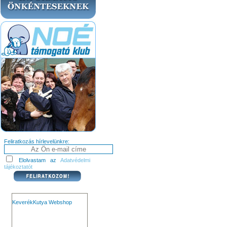
Feliratkozás hírlevelünkre:
Elolvastam az
Adatvédelmi
tájékoztatót
KeverékKutya Webshop