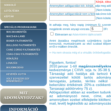
Kérjük, töltse
SOKKOLÓ
Amennyiben adóigazolást kér, kérjük, adja meg ad
(Nem kötelező
LETÖLTÉSEK
Amennyiben adóigazolását nem a fenti lakcímre kéri
KÉPTÁR
(Nem kötelező
Itt adhatja meg, hány napig (minimum 5) szeretn
SPECIÁLIS PROGRAMJAINK
megjelenik ennek anyagi vonzata.
0
Ft
MACSKAMENTÉS
Elolvastam az
Adatvédelmi tájékoztatót
MACS-KA-LAND
Amint átutalása megérkezik számlánkra (sz
BOXER FAJTAMENTÉS
keresztül), munkatársaink az első szabad időpontt
BULLDOG FAJTAMENTÉS
erről e-mailben értesítik.
CANE CORSO FAJTAMENTÉS
⇐ Ha nem olvasta még el a virtuális örökbefogadás 
CSAU-CSAU FAJTAMENTÉS
RÓKÁZÁS
Figyelem, fontos!
LOVAZÁS
2010.januar 1-től
magánszemélyekn
MAJOMKODÁS
kedvezménye ( CXVII. szja. tv. 35-38 §.
Társasági adó hatálya alá tartozó
KEVERÉK KUTYA
szervezettel kötött tartós adomán
VOLT EGYSZER EGY
támogatás, juttatás, térítés nélkül 
MINIMENHELY
bekerülési értékének 20%-a csökkenti
Tarsasagi adótörvény 7§ z).
Adóigazolást abban az esetben tudunk 
az adományozó neve, címe, adóaz
amennyiben ezeket elfelejtette kitölten
mail, levél) legkésőbb az adományozás