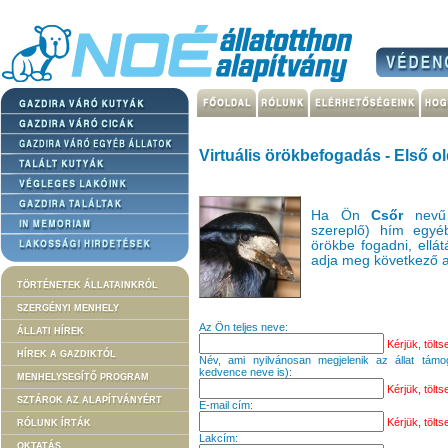
Virtuális örökbefogadás - Első ol
Ha Ön
Csőr
nevű 
szereplő) hím egyéb
örökbe fogadni, ellát
adja meg következő a
TÖRTÉNETEK ÁLLATAINKRÓL
SZERGÉNYI MENHELY
Az Ön teljes neve:
ÁLLATI HÍREK
Kérjük, töltse
HÍREK A GAZDIKTÓL
Név, ami nyilvánosan megjelenik az állat támo
kedvence neve is):
MENHELYSEGÍTŐ PROGRAM
Kérjük, töltse
SZTÁROK AZ ALAPÍTVÁNYÉRT
E-mail cím:
Kérjük, töltse
RÓLUNK ÍRTÁK
Lakcím:
OKTATÁS