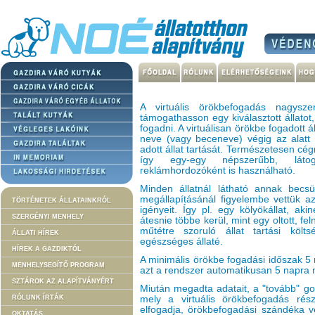
A virtuális örökbefogadás nagys
támogathasson egy kiválasztott állato
fogadni. A virtuálisan örökbe fogadott á
neve (vagy beceneve) végig az alatt 
adott állat tartását. Természetesen cé
így egy-egy népszerűbb, látog
reklámhordozóként is használható.
Minden állatnál látható annak becsü
megállapításánál figyelembe vettük az 
TÖRTÉNETEK ÁLLATAINKRÓL
igényeit. Így pl. egy kölyökállat, ak
SZERGÉNYI MENHELY
átesnie többe kerül, mint egy oltott, fe
műtétre szoruló állat tartási köl
ÁLLATI HÍREK
egészséges állaté.
HÍREK A GAZDIKTÓL
A minimális örökbe fogadási időszak 5
MENHELYSEGÍTŐ PROGRAM
azt a rendszer automatikusan 5 napra n
SZTÁROK AZ ALAPÍTVÁNYÉRT
Miután megadta adatait, a "tovább" go
RÓLUNK ÍRTÁK
mely a virtuális örökbefogadás rész
elfogadja, örökbefogadási szándéka v
OKTATÁS