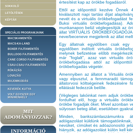
értesítést kap az örökbe fogadásról.
SOKKOLÓ
Ettől az időponttól kezdve Önnek 
LETÖLTÉSEK
kiválasztott napi tartási díjat alapítv
nevét és a virtuális örökbefogadást f
KÉPTÁR
Buksi virtuális örökbefogadása). A
munkanapon belül véglegesítjük az ör
állat VIRTUÁLIS ÖRÖKBEFOGADÓJA a k
SPECIÁLIS PROGRAMJAINK
neve/beceneve megjelenik az állat melle
MACSKAMENTÉS
MACS-KA-LAND
Egy állatnak egyidőben csak egy vi
egyidőben indított virtuális örökbe
BOXER FAJTAMENTÉS
melynek befizetése előbb megérkezi
BULLDOG FAJTAMENTÉS
már "foglalt", azaz van virtuális ör
CANE CORSO FAJTAMENTÉS
örökbefogadása attól az időponttól
CSAU-CSAU FAJTAMENTÉS
örökbefogadás végetér.
RÓKÁZÁS
Amennyiben az állatot a Virtuális ör
LOVAZÁS
vagy elpusztul, a fennmaradó támoga
MAJOMKODÁS
állatorvosi költségeinek fedezésére fo
ellátását fedezzük belőle.
KEVERÉK KUTYA
VOLT EGYSZER EGY
(Végleges lakóinkat nem adjuk örökb
MINIMENHELY
fordulhat elő, hogy a virtuális örök
örökbe fogadják őket. Mivel azonban vé
súlyosan beteg állat, esetükben gyakrab
Minden, bankszámlaszámunkra át
adóigazolást küldünk támogatóinknak, 
nevüket, címüket és adóazonosító jel
hiányzik, az adóigazolást külön kell ké