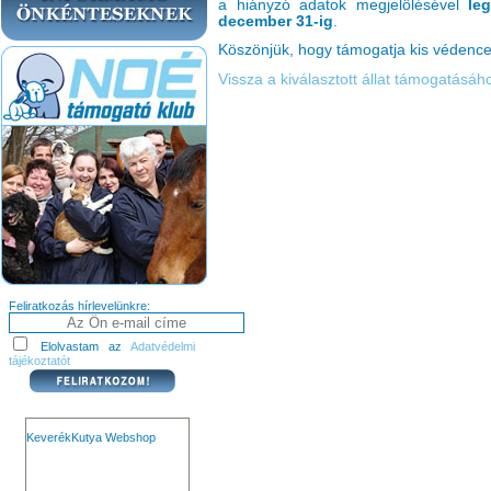
a hiányzó adatok megjelölésével
le
december 31-ig
.
Köszönjük, hogy támogatja kis védence
Vissza a kiválasztott állat támogatásá
Feliratkozás hírlevelünkre:
Elolvastam az
Adatvédelmi
tájékoztatót
KeverékKutya Webshop