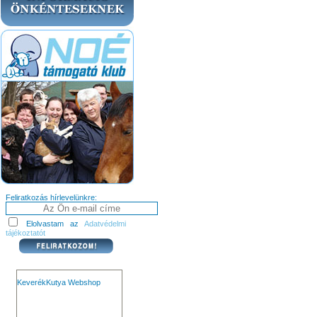
Feliratkozás hírlevelünkre:
Elolvastam az
Adatvédelmi
tájékoztatót
KeverékKutya Webshop