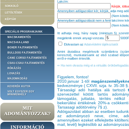
Lakcím:
Kérjük, töltse
SOKKOLÓ
Amennyiben adóigazolást kér, kérjük, adja meg ad
LETÖLTÉSEK
(Nem kötelező
KÉPTÁR
Amennyiben adóigazolását nem a fenti lakcímre kéri
(Nem kötelező
SPECIÁLIS PROGRAMJAINK
Itt adhatja meg, hány napig (minimum 5) szeretn
MACSKAMENTÉS
megjelenik ennek anyagi vonzata.
5000
F
MACS-KA-LAND
Elolvastam az
Adatvédelmi tájékoztatót
BOXER FAJTAMENTÉS
Amint átutalása megérkezik számlánkra (sz
BULLDOG FAJTAMENTÉS
keresztül), munkatársaink az első szabad időpontt
CANE CORSO FAJTAMENTÉS
erről e-mailben értesítik.
CSAU-CSAU FAJTAMENTÉS
⇐ Ha nem olvasta még el a virtuális örökbefogadás 
RÓKÁZÁS
LOVAZÁS
Figyelem, fontos!
MAJOMKODÁS
2010.januar 1-től
magánszemélyekn
kedvezménye ( CXVII. szja. tv. 35-38 §.
KEVERÉK KUTYA
Társasági adó hatálya alá tartozó
VOLT EGYSZER EGY
szervezettel kötött tartós adomán
MINIMENHELY
támogatás, juttatás, térítés nélkül 
bekerülési értékének 20%-a csökkenti
Tarsasagi adótörvény 7§ z).
Adóigazolást abban az esetben tudunk 
az adományozó neve, címe, adóaz
amennyiben ezeket elfelejtette kitölten
mail, levél) legkésőbb az adományozás