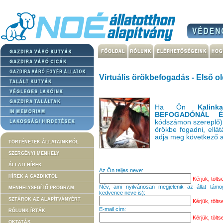
Virtuális örökbefogadás - Első ol
Ha Ön
Kalin
BEFOGADÓNÁL É
kódszámon szereplő) 
örökbe fogadni, ellát
adja meg következő a
TÖRTÉNETEK ÁLLATAINKRÓL
SZERGÉNYI MENHELY
ÁLLATI HÍREK
Az Ön teljes neve:
HÍREK A GAZDIKTÓL
Kérjük, töltse
Név, ami nyilvánosan megjelenik az állat támo
MENHELYSEGÍTŐ PROGRAM
kedvence neve is):
SZTÁROK AZ ALAPÍTVÁNYÉRT
Kérjük, töltse
E-mail cím:
RÓLUNK ÍRTÁK
Kérjük, töltse
OKTATÁS