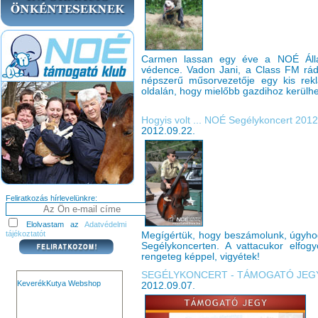
Carmen lassan egy éve a NOÉ Állat
védence. Vadon Jani, a Class FM rá
népszerű műsorvezetője egy kis rekl
oldalán, hogy mielőbb gazdihoz kerülhe
Hogyis volt ... NOÉ Segélykoncert 2012
2012.09.22.
Feliratkozás hírlevelünkre:
Elolvastam az
Adatvédelmi
tájékoztatót
Megígértük, hogy beszámolunk, úgyhog
Segélykoncerten. A vattacukor elfo
rengeteg képpel, vigyétek!
SEGÉLYKONCERT - TÁMOGATÓ JEG
KeverékKutya Webshop
2012.09.07.