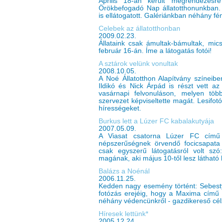
Április 18-án került megrendezés
Örökbefogadó Nap állatotthonunkban.
is ellátogatott. Galériánkban néhány fé
Celebek az állatotthonban
2009.02.23.
Állataink csak ámultak-bámultak, mic
február 16-án. Íme a látogatás fotói!
A sztárok velünk vonultak
2008.10.05.
A Noé Állatotthon Alapítvány színeib
Ildikó és Nick Árpád is részt vett az 
vasárnapi felvonuláson, melyen több
szervezet képviseltette magát. Lesifot
hírességeket.
Burkus lett a Lúzer FC kabalakutyája
2007.05.09.
A Viasat csatorna Lúzer FC című
népszerűségnek örvendő focicsapata 
csak egyszerű látogatásról volt szó
magának, aki május 10-től lesz láthat
Balázs a Noénál
2006.11.25.
Kedden nagy esemény történt: Sebesty
fotózás erejéig, hogy a Maxima című l
néhány védencünkről - gazdikereső célz
Híresek lettünk*
2005.12.24.