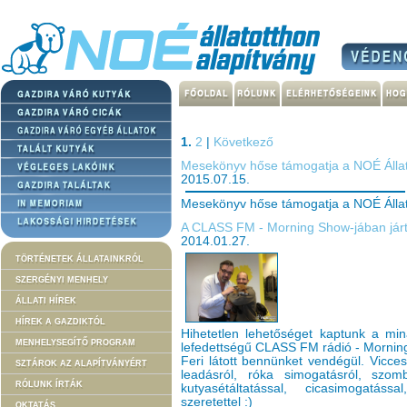
1.
2
|
Következő
Mesekönyv hőse támogatja a NOÉ Állat
2015.07.15.
Mesekönyv hőse támogatja a NOÉ Állat
A CLASS FM - Morning Show-jában járt
2014.01.27.
TÖRTÉNETEK ÁLLATAINKRÓL
SZERGÉNYI MENHELY
ÁLLATI HÍREK
HÍREK A GAZDIKTÓL
Hihetetlen lehetőséget kaptunk a mi
MENHELYSEGÍTŐ PROGRAM
lefedettségű CLASS FM rádió - Mornin
Feri látott bennünket vendégül. Vicces
SZTÁROK AZ ALAPÍTVÁNYÉRT
leadásról, róka simogatásról, szomb
RÓLUNK ÍRTÁK
kutyasétáltatással, cicasimogatáss
szeretettel :)
OKTATÁS