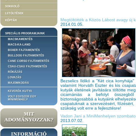
SOKKOLÓ
LETÖLTÉSEK
Megtöltötték a Közös Lábost avagy új 
KÉPTÁR
2014.01.05.
SPECIÁLIS PROGRAMJAINK
MACSKAMENTÉS
MACS-KA-LAND
BOXER FAJTAMENTÉS
BULLDOG FAJTAMENTÉS
CANE CORSO FAJTAMENTÉS
CSAU-CSAU FAJTAMENTÉS
RÓKÁZÁS
LOVAZÁS
Bezselics Ildikó a "Két cica konyhája
MAJOMKODÁS
valamint Horváth Eszter és kis csap
kutyák életének javítására töltötte me
KEVERÉK KUTYA
cicamániás a befolyt összegből 
VOLT EGYSZER EGY
biztonságosabbá a kutyáink elhelyezés
MINIMENHELY
csapatuknak a szervezésért, főzésért, 
szükség volt erre a fejlesztésre!
Vadon Jani a MiniMenhelyen szombatoz
2013.07.02.