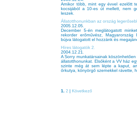
Amikor több, mint egy évvel ezelőtt 
kocsijából a 10-es út mellett, nem 
leszek.
Állatotthonunkban az ország legerőseb
2005.12.05.
December 5-én meglátogatott minket
rekorder erőművész, Magyarország 
bújva látogatott el hozzánk és megaján
Híres látogatók 2.
2004.12.21.
A Sorry munkatársainak köszönhetően 
állatotthonunkat. Elsőként a VV ház egy
szinte még át sem lépte a kaput, am
őrkutya, könyörgő szemekkel rávette, h
1.
2
|
Következő