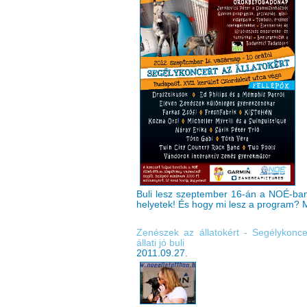
Buli lesz szeptember 16-án a NOÉ-ban.
helyetek! És hogy mi lesz a program? M
Zenészek az állatokért - Segélykonc
állati jó buli
2011.09.27.