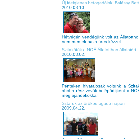
Új ideiglenes befogadóink: Balássy Bet
2010.08.10.
Hétvégén vendégünk volt az Állatottho
nem mentek haza üres kézzel.
Szitakötők a NOÉ Állatotthon állataiért
2010.03.02.
Pénteken hivatalosak voltunk a Szita
ahol a résztvevők belépődíjként a NOÉ 
meg ajándékokkal.
Sztárok az örökbefogadó napon
2009.04.22.