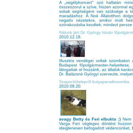
A „segélykoncert” szó hallatán min
összeszorul a szíve, hiszen azonnal eg
sokak segítségére van szüksége a ta
maradáshoz. A Noé Állatotthon dolgoz
negatív nézetekre, amikor múlt het
szórakozásba kezdtek; mindezt persze 
Nálunk járt Dr. György István főpolgárm
2010.12.18.
Illusztris vendégei voltak szombaton 
Budapest főpolgármester-helyettese, 
látogattak el hozzánk, az állatok kará
Dr. Balázsné Györgyi szervezte, melyet
Szaporítótelepről kutyaparadicsomba
2010.08.20.
avagy Betty és Feri elbukta :)
Nem ta
Varga Feri végleges döntést hozzon:
ideiglenesen befogadott védencünket, Br