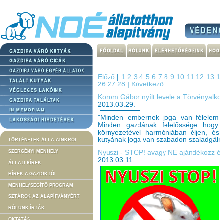
Előző
|
1
2
3
4
5
6
7
8
9
10
11
12
13
26
27
28
|
Következő
Korom Gábor nyílt levele a Törvényalk
2013.03.29.
"Minden embernek joga van félelem né
Minden gazdának felelőssége hogy k
környezetével harmóniában éljen,
kutyának joga van szabadon szaladgálni e
TÖRTÉNETEK ÁLLATAINKRÓL
SZERGÉNYI MENHELY
Nyuszi - STOP! avagy NE ajándékozz élő
2013.03.11.
ÁLLATI HÍREK
HÍREK A GAZDIKTÓL
MENHELYSEGÍTŐ PROGRAM
SZTÁROK AZ ALAPÍTVÁNYÉRT
RÓLUNK ÍRTÁK
OKTATÁS