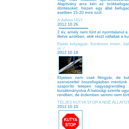
Alapítvány arra kéri az örökbefoga
döntésüket, hiszen egy állat befo
esetben 15-20 évre szól.
A dabasi ÜGY
2012.10.26.
2 év, amely nem tűnt el nyomtalanul a
illetve azokban, akik részt vállaltak a k
Etyeki kutyagyár: Kordonon innen...ka
úr :/
2012.10.18.
Etyeken nem csak filmgyár, de kut
szervezettel összefogásban mentünk a
szaporító telepen nagyságrendileg
kizsákmányolva.A hatósági szemle ugy
rendben, de érdemben semmi nem tört
TELJES KUTYA STOP A NOÉ ÁLLAT
2012.10.10.