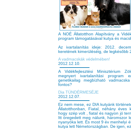
A NOÉ Állatotthon Alapítvány a Vidék
program támogatásával kutya és macska 
Az ivartalanítás ideje: 2012. dece
keretének kimerüléséig, de legkésőbb 20
A vadmacskák védelmében!
2012.12.10.
A Vidékfejlesztési Minisztérium Z
megnyert ivartalanítási program 
genetikailag megbízható vadmacska
fontos?
Dia TÜNDÉRMESÉJE
2012.12.07.
Ez nem mese, ez DIA kutyánk története,
Állatotthonban, Fiatal, néhány éves 
hogy szép volt , fiatal és nagyon jó t
Itt öregedett meg nálunk, háromszor 
nyanyóka lett. És most 9 év menhelyi 
kutya lett Németországban. De igen,