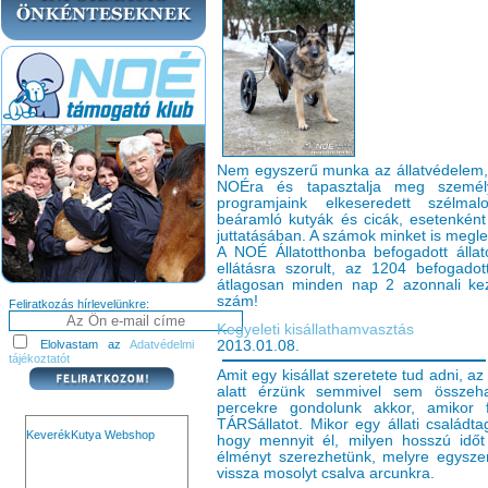
Nem egyszerű munka az állatvédelem, 
NOÉra és tapasztalja meg személye
programjaink elkeseredett szélma
beáramló kutyák és cicák, esetenkén
juttatásában. A számok minket is megl
A NOÉ Állatotthonba befogadott állat
ellátásra szorult, az 1204 befogadot
átlagosan minden nap 2 azonnali keze
szám!
Feliratkozás hírlevelünkre:
Kegyeleti kisállathamvasztás
2013.01.08.
Elolvastam az
Adatvédelmi
tájékoztatót
Amit egy kisállat szeretete tud adni, az
alatt érzünk semmivel sem összeha
percekre gondolunk akkor, amikor
TÁRSállatot. Mikor egy állati családt
KeverékKutya Webshop
hogy mennyit él, milyen hosszú időt
élményt szerezhetünk, melyre egysz
vissza mosolyt csalva arcunkra.