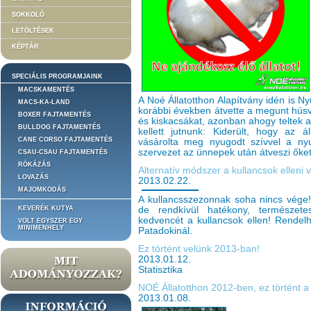
SOKKOLÓ
LETÖLTÉSEK
KÉPTÁR
SPECIÁLIS PROGRAMJAINK
MACSKAMENTÉS
A Noé Állatotthon Alapítvány idén is N
MACS-KA-LAND
korábbi években átvette a megunt húsvét
BOXER FAJTAMENTÉS
és kiskacsákat, azonban ahogy teltek
BULLDOG FAJTAMENTÉS
kellett jutnunk: Kiderült, hogy az 
CANE CORSO FAJTAMENTÉS
vásárolta meg nyugodt szívvel a nyu
szervezet az ünnepek után átveszi őket
CSAU-CSAU FAJTAMENTÉS
RÓKÁZÁS
Alternatív módszer a kullancsok elleni
LOVAZÁS
2013.02.22.
MAJOMKODÁS
A kullancsszezonnak soha nincs vége
KEVERÉK KUTYA
de rendkívül hatékony, természete
kedvencét a kullancsok ellen! Rendelh
VOLT EGYSZER EGY
MINIMENHELY
Patadokinál.
Ez történt velünk 2013-ban!
2013.01.12.
Statisztika
NOÉ Állatotthon 2012-ben, ez történt a
2013.01.08.