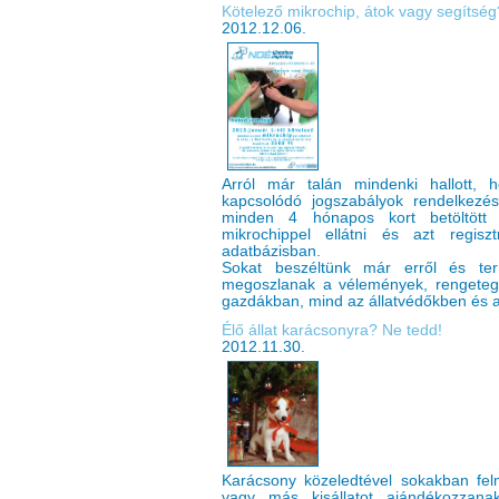
Kötelező mikrochip, átok vagy segítség
2012.12.06.
Arról már talán mindenki hallott, 
kapcsolódó jogszabályok rendelkezé
minden 4 hónapos kort betöltött 
mikrochippel ellátni és azt regisz
adatbázisban.
Sokat beszéltünk már erről és ter
megoszlanak a vélemények, rengeteg 
gazdákban, mind az állatvédőkben és az
Élő állat karácsonyra? Ne tedd!
2012.11.30.
Karácsony közeledtével sokakban felm
vagy más kisállatot ajándékozzanak