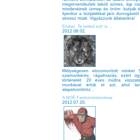
megörvendezteti lakóit színes, égi cs
mindenkinek ünnep és öröm: kutyák é
ilyenkor a tűzijátékkal járó durrogástó
stressz miatt. Vigyázzunk állatainkra!
Ember, Te tetted ezt! is …
2012.08.02.
Mélységesen elszomorított minket S
számonkérés, rágalmazás, ezért úg
történetét. 20 éves múltra visszat
munkával értük el azt, ahol ta
alapelvünkhöz...
A NOÉ Fantomönkéntese
2012.07.20.