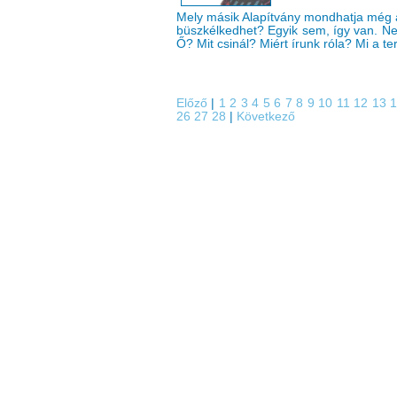
Mely másik Alapítvány mondhatja még 
büszkélkedhet? Egyik sem, így van. Ne
Ő? Mit csinál? Miért írunk róla? Mi a t
Előző
|
1
2
3
4
5
6
7
8
9
10
11
12
13
26
27
28
|
Következő