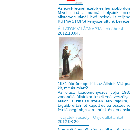
Az egyik legnehezebb és legfájóbb dön
Mivel mind a normál helyeink, mi
állatorvosunknál lévő helyek is telje
KUTYA STOPot kényszerültünk bevezet
ÁLLATOK VILÁGNAPJA – október 4.
2012.10.04.
1931 óta ünnepeljük az Állatok Világn
kit, mit és miért?
Az olasz kezdeményezés célja 1931
vadonélő állatokra leselkedő veszély
akkor is kihalás szélén álló fajokra
tágabb értelmet kapott és az összes vel
felelősségünk, szeretetünk és gondosk
Tűzijáték-veszély - Óvjuk állatainkat!
2012.08.20.
Nemzeti ünnepünkön az állami ünnepsé