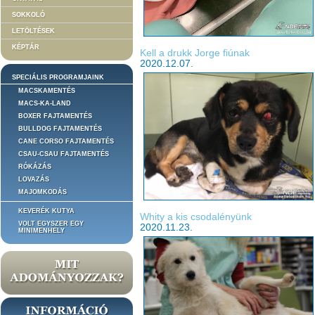
SOKKOLÓ
LETÖLTÉSEK
KÉPTÁR
Kell a drukk Jorge fiúnak
2020.12.07.
SPECIÁLIS PROGRAMJAINK
MACSKAMENTÉS
MACS-KA-LAND
BOXER FAJTAMENTÉS
BULLDOG FAJTAMENTÉS
CANE CORSO FAJTAMENTÉS
CSAU-CSAU FAJTAMENTÉS
RÓKÁZÁS
LOVAZÁS
MAJOMKODÁS
KEVERÉK KUTYA
Whity a kis csodalényünk
VOLT EGYSZER EGY
2020.11.23.
MINIMENHELY