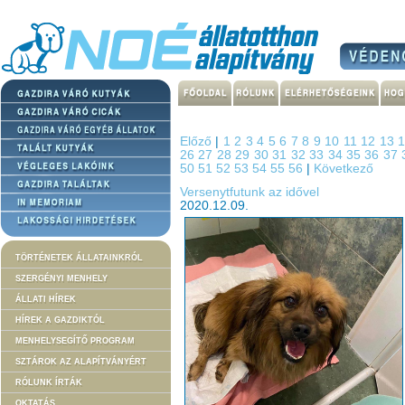
Előző
|
1
2
3
4
5
6
7
8
9
10
11
12
13
26
27
28
29
30
31
32
33
34
35
36
37
50
51
52
53
54
55
56
|
Következő
Versenytfutunk az idővel
2020.12.09.
TÖRTÉNETEK ÁLLATAINKRÓL
SZERGÉNYI MENHELY
ÁLLATI HÍREK
HÍREK A GAZDIKTÓL
MENHELYSEGÍTŐ PROGRAM
SZTÁROK AZ ALAPÍTVÁNYÉRT
RÓLUNK ÍRTÁK
OKTATÁS