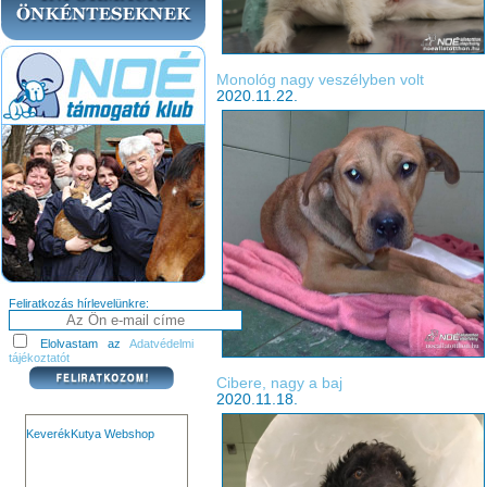
Monológ nagy veszélyben volt
2020.11.22.
Feliratkozás hírlevelünkre:
Elolvastam az
Adatvédelmi
tájékoztatót
Cibere, nagy a baj
2020.11.18.
KeverékKutya Webshop