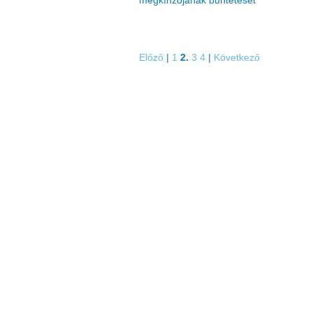
megkínzójának büntetését
Előző
|
1
2.
3
4
|
Következő