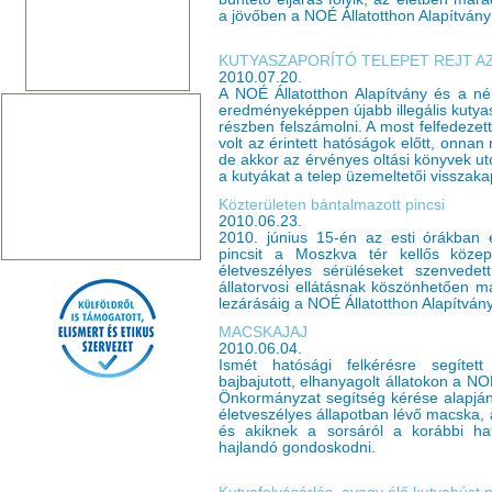
a jövőben a NOÉ Állatotthon Alapítván
KUTYASZAPORÍTÓ TELEPET REJT A
2010.07.20.
A NOÉ Állatotthon Alapítvány és a n
eredményeképpen újabb illegális kutyasz
részben felszámolni. A most felfedezet
volt az érintett hatóságok előtt, onnan
de akkor az érvényes oltási könyvek ut
a kutyákat a telep üzemeltetői visszaka
Közterületen bántalmazott pincsi
2010.06.23.
2010. június 15-én az esti órákban 
pincsit a Moszkva tér kellős köze
életveszélyes sérüléseket szenvede
állatorvosi ellátásnak köszönhetően m
lezárásáig a NOÉ Állatotthon Alapítvá
MACSKAJAJ
2010.06.04.
Ismét hatósági felkérésre segítet
bajbajutott, elhanyagolt állatokon a NOÉ
Önkormányzat segítség kérése alapján
életveszélyes állapotban lévő macska, 
és akiknek a sorsáról a korábbi hat
hajlandó gondoskodni.