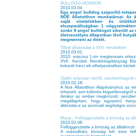
BULLDOG-HORROR
2010.03.04.
Egy angol bulldog szaporító-telepen
NOÉ Állatotthon munkatársai. Az á
saját vizeletükben és ürülékü
elszeparáltságban 1 négyzetmétern
során 9 angol bulldogot sikerült az
életveszélyes állapotban lévő kutyá
megmenteni az életét.
Tiltott állatviadal a XVII. kerületben
2010.03.02.
2010. március 1-én megkeresés érkeze
XVII. Kerületi Rendőrkapitányság Bű
kobzott harci eb elhelyezésében kértek
Újabb súlyosan sérült, cserbenhagyott á
2010.02.18.
A Noé Állatotthon Alapítványhoz az el
érkezett, ami különös kegyetlenségről 
Amikor az ember megkínzott, sérülten
megállapítani, hogy egyszerű hany
áldozata-e az azonnali segítségre szor
Maya - Felfüggesztette a bíróság az áll
2010.02.08.
Felfüggesztette a bíróság az állatkínzó
A másodfokú bíróság két évre felf