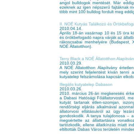
angol bulldogok mentését. Már eddig
ezeknek az igen népszerű fajtáknak m
több mint 100 bulldog fordult meg eddi
II. NOÉ Kutyás Találkozó és Örökbefo
2010.04.14.
Április 18-án vasárnap 10 és 15 óra k
és örökbefogadó napra várják az állatb
rákoscsabai menhelyére (Budapest, X
NOÉ Állatotthon).
Terry Black a NOÉ Állatotthon Alapítván
2010.03.29.
A NOÉ Állatotthon Alapítvány értetlen
mely szerint feljelentést kíván tenni a
kutyatelep felszámolása kapcsán elkob
Illegális kutyatelep Dabason
2010.03.26.
2010. március 26-án megkeresés érkez
a Dabasi Hatósági Főállatorvostól, me
kutyát tartanak étlen-szomjan, iszo
rendőrségi eljárás alkalmával azonnal
állatorvosi ellátásukról az ügy lezá
gondoskodik. A tanya tulajdonosa – 
megsértette az állattartásra vonatko
tartózkodik, ellene állatkínzás miatt in
eltiltották Dabas Város területén minden