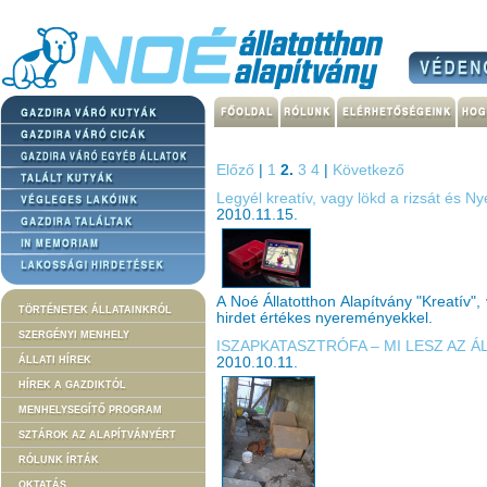
Előző
|
1
2.
3
4
|
Következő
Legyél kreatív, vagy lökd a rizsát és Nye
2010.11.15.
A Noé Állatotthon Alapítvány "Kreatív"
TÖRTÉNETEK ÁLLATAINKRÓL
hirdet értékes nyereményekkel.
SZERGÉNYI MENHELY
ISZAPKATASZTRÓFA – MI LESZ AZ 
ÁLLATI HÍREK
2010.10.11.
HÍREK A GAZDIKTÓL
MENHELYSEGÍTŐ PROGRAM
SZTÁROK AZ ALAPÍTVÁNYÉRT
RÓLUNK ÍRTÁK
OKTATÁS