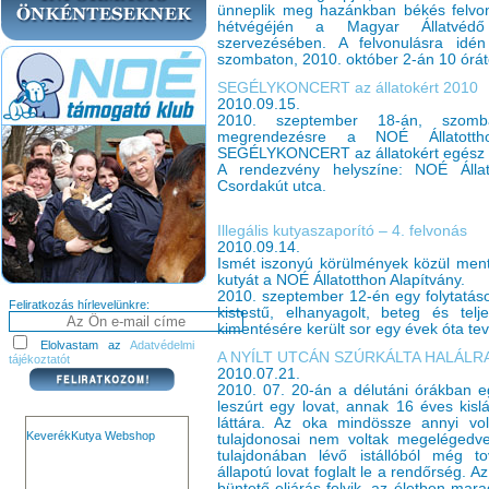
ünneplik meg hazánkban békés felvonu
hétvégéjén a Magyar Állatvédő
szervezésében. A felvonulásra idén
szombaton, 2010. október 2-án 10 órátó
SEGÉLYKONCERT az állatokért 2010
2010.09.15.
2010. szeptember 18-án, szomb
megrendezésre a NOÉ Állatotth
SEGÉLYKONCERT az állatokért egész n
A rendezvény helyszíne: NOÉ Állat
Csordakút utca.
Illegális kutyaszaporító – 4. felvonás
2010.09.14.
Ismét iszonyú körülmények közül men
kutyát a NOÉ Állatotthon Alapítvány.
2010. szeptember 12-én egy folytatáso
Feliratkozás hírlevelünkre:
kistestű, elhanyagolt, beteg és telje
kimentésére került sor egy évek óta t
Elolvastam az
Adatvédelmi
A NYÍLT UTCÁN SZÚRKÁLTA HALÁLRA
tájékoztatót
2010.07.21.
2010. 07. 20-án a délutáni órákban egy
leszúrt egy lovat, annak 16 éves kis
láttára. Az oka mindössze annyi vol
KeverékKutya Webshop
tulajdonosai nem voltak megelégedve 
tulajdonában lévő istállóból még t
állapotú lovat foglalt le a rendőrség.
büntető eljárás folyik, az életben mara