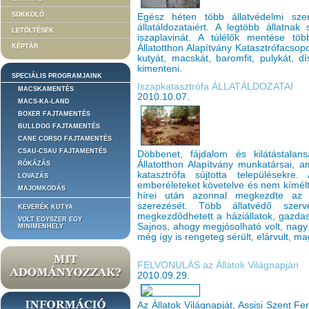
SOKKOLÓ
Egész héten több állatvédelmi sze
állatáldozataiért. A legtöbb állatna
LETÖLTÉSEK
iszaplavinát. A túlélők mentése tö
KÉPTÁR
Állatotthon Alapítvány Katasztrófacsopo
kutyát, macskát, baromfit, pulykát, d
kimenteni.
SPECIÁLIS PROGRAMJAINK
Iszapkatasztrófa ÁLLATÁLDOZATAI
MACSKAMENTÉS
2010.10.07.
MACS-KA-LAND
BOXER FAJTAMENTÉS
BULLDOG FAJTAMENTÉS
CANE CORSO FAJTAMENTÉS
CSAU-CSAU FAJTAMENTÉS
Döbbenet, fájdalom és kilátástal
Állatotthon Alapítvány munkatársai, 
RÓKÁZÁS
katasztrófa sújtotta településekre
LOVAZÁS
emberéleteket követelve és nem kímélte
MAJOMKODÁS
hírei után azonnal megkezdte az 
szerezését. Több állatvédő szerv
KEVERÉK KUTYA
megkezdődhetett a háziállatok, gazdas
VOLT EGYSZER EGY
Sajnos, ahogy megjósolható volt, nagy 
MINIMENHELY
még így is rengeteg sérült, elárvult, ma
FELVONULÁS az Állatok Világnapján
2010.09.29.
Az Állatok Világnapját, Assisi Szent F