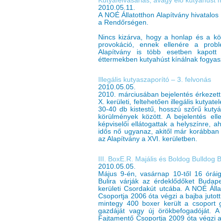
Kutyafelvásárlás, avagy élő kutyahúst
2010.05.11.
A NOÉ Állatotthon Alapítvány hivatalos f
a Rendőrségen.
Nincs kizárva, hogy a honlap és a kör
provokáció, ennek ellenére a prob
Alapítvány is több esetben kapott 
éttermekben kutyahúst kínálnak fogya
Illegális kutyaszaporító – 3. felvonás
2010.05.05.
2010. márciusában bejelentés érkezett
X. kerületi, feltehetően illegális kuty
30-40 db kistestű, hosszú szőrű kutyá
körülmények között. A bejelentés ell
képviselői ellátogattak a helyszínre, 
idős nő ugyanaz, akitől már korábban 
az Alapítvány a XVI. kerületben.
III. BoxE.R. Majális és Boldog Bulldog B
2010.05.05.
Május 9-én, vasárnap 10-től 16 órái
Bulira várják az érdeklődőket Budap
kerületi Csordakút utcába. A NOÉ Áll
Csoportja 2006 óta végzi a bajba juto
mintegy 400 boxer került a csoport 
gazdáját vagy új örökbefogadóját. A
Fajtamentő Csoportja 2009 óta végzi a