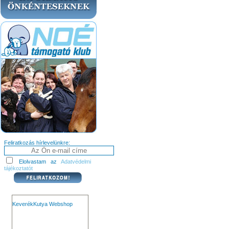
Feliratkozás hírlevelünkre:
Elolvastam az
Adatvédelmi
tájékoztatót
KeverékKutya Webshop