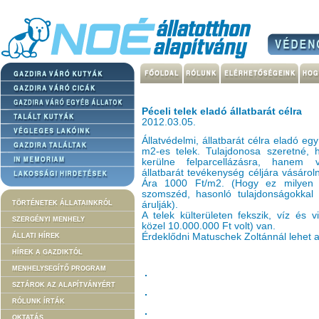
Péceli telek eladó állatbarát célra
2012.03.05.
Állatvédelmi, állatbarát célra eladó 
m2-es telek. Tulajdonosa szeretné,
kerülne felparcellázásra, hanem 
állatbarát tevékenység céljára vásárol
Ára 1000 Ft/m2. (Hogy ez milyen a
szomszéd, hasonló tulajdonságokkal
TÖRTÉNETEK ÁLLATAINKRÓL
árulják).
A telek külterületen fekszik, víz és 
SZERGÉNYI MENHELY
közel 10.000.000 Ft volt) van.
Érdeklődni Matuschek Zoltánnál lehet
ÁLLATI HÍREK
HÍREK A GAZDIKTÓL
MENHELYSEGÍTŐ PROGRAM
SZTÁROK AZ ALAPÍTVÁNYÉRT
RÓLUNK ÍRTÁK
OKTATÁS