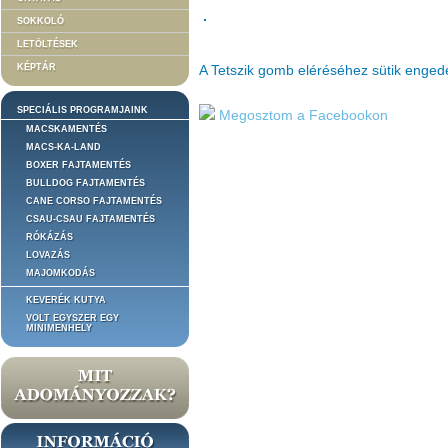
SOKKOLÓ
LETÖLTÉSEK
KÉPTÁR
A Tetszik gomb eléréséhez sütik enge
SPECIÁLIS PROGRAMJAINK
Megosztom a Facebookon
MACSKAMENTÉS
MACS-KA-LAND
BOXER FAJTAMENTÉS
BULLDOG FAJTAMENTÉS
CANE CORSO FAJTAMENTÉS
CSAU-CSAU FAJTAMENTÉS
RÓKÁZÁS
LOVAZÁS
MAJOMKODÁS
KEVERÉK KUTYA
VOLT EGYSZER EGY
MINIMENHELY