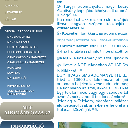
stb)
🧩Tárgyi adományokat nagy köszön
SOKKOLÓ
Alapítvány kapujába kihelyezett adom
LETÖLTÉSEK
u. vége) 🙏
Ha rendelnél, akkor is erre címre várju
KÉPTÁR
Illetve nagyon szépen köszönjük a
költségeihez 🙏
SPECIÁLIS PROGRAMJAINK
👍 Közvetlen bankkártyás adományozás
MACSKAMENTÉS
https://adjukossze.hu/.../noe-allatotth
MACS-KA-LAND
Bankszámlaszámunk: OTP 11710002-
BOXER FAJTAMENTÉS
👍PayPal utalással: info@noeallatottho
BULLDOG FAJTAMENTÉS
CANE CORSO FAJTAMENTÉS
☝️Kérjük, a közlemény rovatba írjátok 
CSAU-CSAU FAJTAMENTÉS
👍 Illetve a NOÉ Állatotthon ADHAT S
RÓKÁZÁS
is küldhető!!!!!
LOVAZÁS
EGY HÍVÁS / SMS ADOMÁNYÉRTÉKE 
MAJOMKODÁS
Hívd a 13600-as telefonszámot (min
automata bejelentkezése után add meg 
KEVERÉK KUTYA
Ha könnyebb az sms, akkor a 13600-as 
VOLT EGYSZER EGY
Egy telefonhívás vagy egy üzenet érték
MINIMENHELY
számláznak az adott telefonszámlára!
Jelenleg a Telekom, Vodafone hálózatá
előfizetésről csak sms-ben érhető el a s
Hálásan köszönjük ‼️🙏