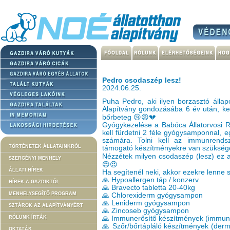
Pedro csodaszép lesz!
2024.06.25.
Puha Pedro, aki ilyen borzasztó állap
Alapítvány gondozásába 6 év után, kez
bőrbeteg 😢😡💔
Gyógykezelése a Babóca Állatorvosi R
kell fürdetni 2 féle gyógysamponnal, e
számára. Tolni kell az immunrendsz
TÖRTÉNETEK ÁLLATAINKRÓL
támogató készítményekre van szükség
Nézzétek milyen csodaszép (lesz) ez 
SZERGÉNYI MENHELY
😍😍
ÁLLATI HÍREK
Ha segítenél neki, akkor ezekre lenne
🙏 Hypoallergen táp / konzerv
HÍREK A GAZDIKTÓL
🙏 Bravecto tabletta 20-40kg
MENHELYSEGÍTŐ PROGRAM
🙏 Chlorexiderm gyógysampon
🙏 Leniderm gyógysampon
SZTÁROK AZ ALAPÍTVÁNYÉRT
🙏 Zincoseb gyógysampon
RÓLUNK ÍRTÁK
🙏 Immunerősítő készítmények (immunov
🙏 Szőr/bőrtápláló készítmények (derma
OKTATÁS