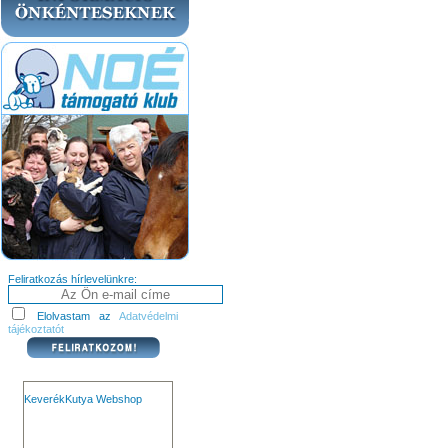
Feliratkozás hírlevelünkre:
Elolvastam az
Adatvédelmi
tájékoztatót
KeverékKutya Webshop