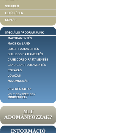
SOKKOLÓ
LETÖLTÉSEK
KÉPTÁR
SPECIÁLIS PROGRAMJAINK
MACSKAMENTÉS
MACS-KA-LAND
BOXER FAJTAMENTÉS
BULLDOG FAJTAMENTÉS
CANE CORSO FAJTAMENTÉS
CSAU-CSAU FAJTAMENTÉS
RÓKÁZÁS
LOVAZÁS
MAJOMKODÁS
KEVERÉK KUTYA
VOLT EGYSZER EGY
MINIMENHELY