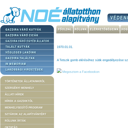
1970.01.01.
A Tetszik gomb eléréséhez sütik engedélyezése s
Megosztom a Facebookon
TÖRTÉNETEK ÁLLATAINKRÓL
SZERGÉNYI MENHELY
ÁLLATI HÍREK
HÍREK A GAZDIKTÓL
MENHELYSEGÍTŐ PROGRAM
SZTÁROK AZ ALAPÍTVÁNYÉRT
RÓLUNK ÍRTÁK
OKTATÁS