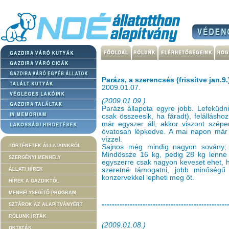
Parázs, a szerencsés (frissítve jan.9.
2009.01.07.
(2009.01.09.)
Parázs állapota egyre jobb. Lefeküdn
csak összeesik, ha fáradt), felállásh
már egyszer áll, akkor viszont szépe
óvatosan lépkedve. A mai napon már 
vízzel.
TÖRTÉNETEK ÁLLATAINKRÓL
Sajnos még mindig nagyon sovány; a
Mindössze 16 kg, pedig 28 kg lenne 
SZERGÉNYI MENHELY
egyszerre csak nagyon keveset ehet, h
szeretné támogatni, jobb minőségű 
ÁLLATI HÍREK
konzervekkel lepheti meg őt.
HÍREK A GAZDIKTÓL
MENHELYSEGÍTŐ PROGRAM
-------------------------------------------------
SZTÁROK AZ ALAPÍTVÁNYÉRT
RÓLUNK ÍRTÁK
(2009.01.08.)
OKTATÁS