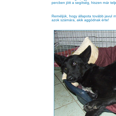
percben jött a segítség, hiszen már telje
Reméljük, hogy állapota tovább javul m
azok számára, akik aggódnak érte!