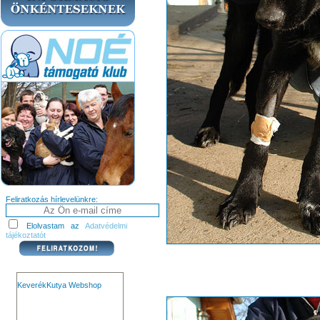
Feliratkozás hírlevelünkre:
Elolvastam az
Adatvédelmi
tájékoztatót
KeverékKutya Webshop