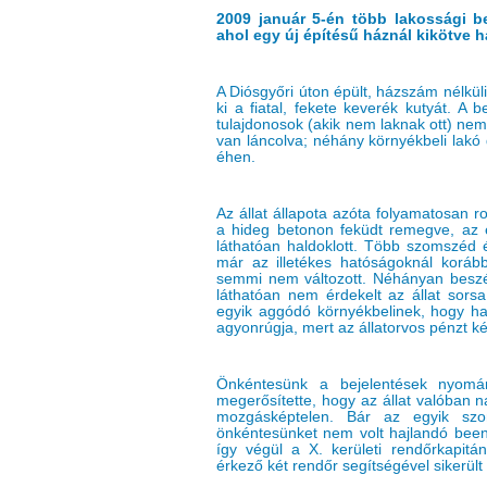
2009 január 5-én több lakossági be
ahol egy új építésű háznál kikötve h
A Diósgyőri úton épült, házszám nélkül
ki a fiatal, fekete keverék kutyát. A 
tulajdonosok (akik nem laknak ott) nem 
van láncolva; néhány környékbeli lakó 
éhen.
Az állat állapota azóta folyamatosan ro
a hideg betonon feküdt remegve, az 
láthatóan haldoklott. Több szomszéd é
már az illetékes hatóságoknál korább
semmi nem változott. Néhányan beszélt
láthatóan nem érdekelt az állat sors
egyik aggódó környékbelinek, hogy ha
agyonrúgja, mert az állatorvos pénzt ké
Önkéntesünk a bejelentések nyomán
megerősítette, hogy az állat valóban n
mozgásképtelen. Bár az egyik szo
önkéntesünket nem volt hajlandó been
így végül a X. kerületi rendőrkapitá
érkező két rendőr segítségével sikerült