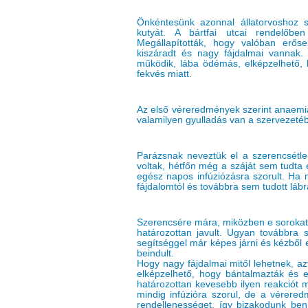
Önkéntesünk azonnal állatorvoshoz sz
kutyát. A bártfai utcai rendelőbe
Megállapították, hogy valóban erősen
kiszáradt és nagy fájdalmai vannak.
működik, lába ödémás, elképzelhető, 
fekvés miatt.
Az első véreredmények szerint anaemiá
valamilyen gyulladás van a szervezeté
Parázsnak neveztük el a szerencsétlenü
voltak, hétfőn még a száját sem tudta 
egész napos infúziózásra szorult. Ha m
fájdalomtól és továbbra sem tudott lábra
Szerencsére mára, miközben e sorokat í
határozottan javult. Ugyan továbbra s
segítséggel már képes járni és kézből e
beindult.
Hogy nagy fájdalmai mitől lehetnek, az
elképzelhető, hogy bántalmazták és e
határozottan kevesebb ilyen reakciót 
mindig infúzióra szorul, de a vérere
rendellenességet, így bizakodunk ben