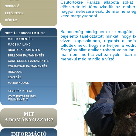
Csütörtökre Parázs állapota sokat
előszeretettel támaszkodik az ember
SOKKOLÓ
nagyon nehezére esik, de már néha egye
LETÖLTÉSEK
kezd megnyugodni.
KÉPTÁR
Sajnos még mindig nem iszik magától, úg
SPECIÁLIS PROGRAMJAINK
bejelentő tájékoztatott minket, hogy k
MACSKAMENTÉS
vízzel kapcsolatban, ugyanis a befa
MACS-KA-LAND
töltöttek neki, hogy ne kelljen a vödrö
Szegény állat amikor rohant volna inni,
BOXER FAJTAMENTÉS
már nem mert a vízhez nyúlni, bármil
BULLDOG FAJTAMENTÉS
menekül még mindig a víztől.
CANE CORSO FAJTAMENTÉS
CSAU-CSAU FAJTAMENTÉS
RÓKÁZÁS
LOVAZÁS
MAJOMKODÁS
KEVERÉK KUTYA
VOLT EGYSZER EGY
MINIMENHELY