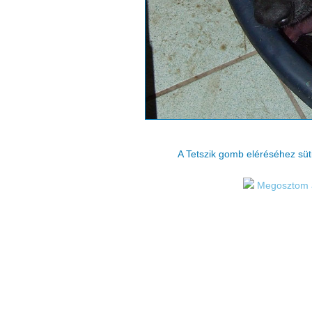
A Tetszik gomb eléréséhez sü
Megosztom 