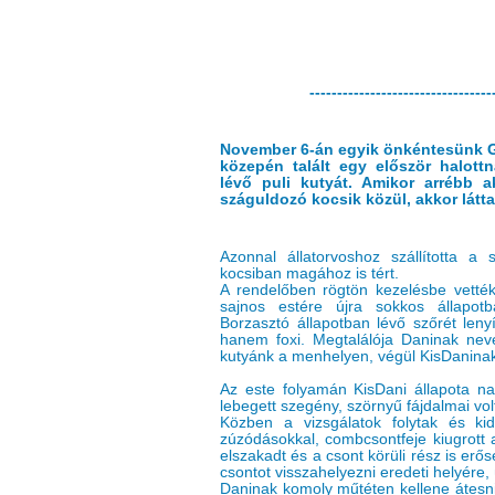
---------------------------------
November 6-án egyik önkéntesünk Gö
közepén talált egy először halott
lévő puli kutyát. Amikor arrébb a
száguldozó kocsik közül, akkor látta
Azonnal állatorvoshoz szállította a
kocsiban magához is tért.
A rendelőben rögtön kezelésbe vették 
sajnos estére újra sokkos állapotba
Borzasztó állapotban lévő szőrét lenyí
hanem foxi. Megtalálója Daninak nev
kutyánk a menhelyen, végül KisDaninak
Az este folyamán KisDani állapota nag
lebegett szegény, szörnyű fájdalmai vol
Közben a vizsgálatok folytak és kid
zúzódásokkal, combcsontfeje kiugrott a
elszakadt és a csont körüli rész is erő
csontot visszahelyezni eredeti helyére, 
Daninak komoly műtéten kellene átesni