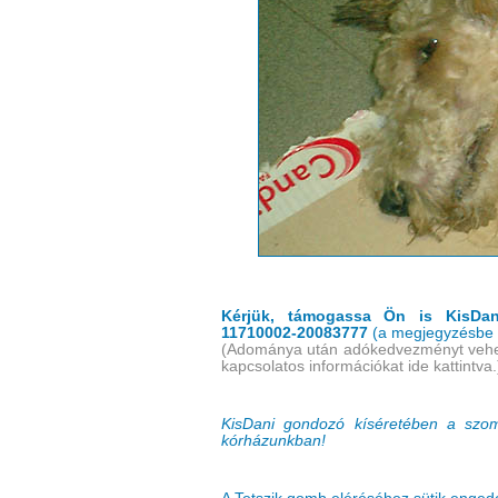
Kérjük, támogassa Ön is KisDan
11710002-20083777
(a megjegyzésbe í
(
Adománya után adókedvezményt vehet 
kapcsolatos információkat ide kattintva
.
KisDani gondozó kíséretében a szom
kórházunkban!