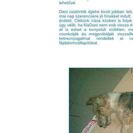
lehetővé.
Dani csütörtök éjjelre kicsit jobban let
mai nap szerencsére jó hírekkel indult: 
érdekli. Cikkünk írása közben is folyi
úgy vélik, ha KisDani nem esik vissza é
át is eshet a bonyolult műtéten, m
csonkolják és megpróbálják visszaill
ketrecnyugalmat rendeltek el 
fájdalomcsillapítókat.