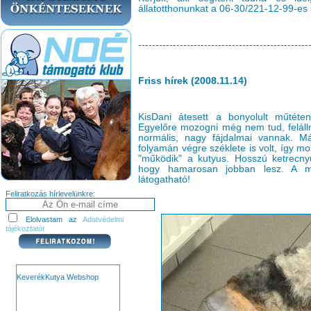
állatotthonunkat a 06-30/221-12-99-e
-------------------------------------------------
Friss hírek (2008.11.14)
KisDani átesett a bonyolult műtéten
Egyelőre mozogni még nem tud, felálln
normális, nagy fájdalmai vannak. M
folyamán végre széklete is volt, így 
"működik" a kutyus. Hosszú ketrecnyu
hogy hamarosan jobban lesz. A me
látogatható!
Feliratkozás hírlevelünkre:
Elolvastam az
Adatvédelmi
tájékoztatót
KeverékKutya Webshop