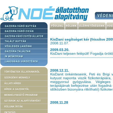
KisDani segítséget kér (frissítve 200
2008.11.07.
2009.03.20.
KisDani teljesen felépült! Fogadja örök
-------------------------------------------------
2008.12.11.
TÖRTÉNETEK ÁLLATAINKRÓL
KisDanit önkénteseink, Peti és Brigi
kutyust naponta viszik fizikoterápiár
SZERGÉNYI MENHELY
meggyorsul gyógyulása. Végleges
ÁLLATI HÍREK
terápiájának befejezése után fogadná 
időközben bizonyára ritkítható) fizikoter
HÍREK A GAZDIKTÓL
MENHELYSEGÍTŐ PROGRAM
SZTÁROK AZ ALAPÍTVÁNYÉRT
2008.11.28
RÓLUNK ÍRTÁK
OKTATÁS