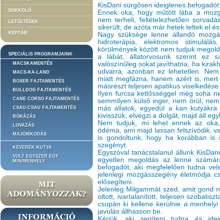
KisDani sürgősen ideiglenes befogadót
SOKKOLÓ
Ennek oka, hogy műtött lába a mozg
nem terheli, feltételezhetően sorvadá
LETÖLTÉSEK
sikerült, de azóta már hetek teltek el é
KÉPTÁR
Nagy szüksége lenne állandó mozgásr
hidroterápia, elektromos stimulál
körülmények között nem tudjuk megolda
SPECIÁLIS PROGRAMJAINK
a lábát, állatorvosunk szerint ez 
valószínűleg sokat javíthatna, ha kira
MACSKAMENTÉS
udvarra, azonban ez lehetetlen. Nem 
MACS-KA-LAND
miatt megfázna, hanem azért is, mert
BOXER FAJTAMENTÉS
másrészt teljesen apatikus viselkedése 
BULLDOG FAJTAMENTÉS
Ilyen furcsa kettősséggel még soha ne
CANE CORSO FAJTAMENTÉS
semmilyen külső inger, nem örül, nem
más állatok, egyedül a kan kutyákra
CSAU-CSAU FAJTAMENTÉS
kivisszük, elvégzi a dolgát, majd áll eg
RÓKÁZÁS
Nem tudjuk, mi lehet ennek az oka,
LOVAZÁS
ödéma, ami majd lassan felszívódik, v
MAJOMKODÁS
is gondoltunk, hogy ha korábban is il
szegényt.
KEVERÉK KUTYA
Egyszóval tanácstalanul állunk KisDani 
VOLT EGYSZER EGY
egyetlen megoldás az lenne számára
MINIMENHELY
befogadót, aki megfelelően tudna vele
jelenlegi mozgásszegény életmódja csa
elősegíteni.
Jelenleg Milgammát szed, amit gond n
oltott, ivartalanított, teljesen szobati
csupán ki kellene kerülnie a menhely
javulás állhasson be.
Kérjük, aki segíteni tudna és ideig