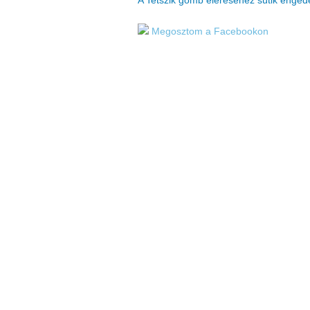
A Tetszik gomb eléréséhez sütik enge
Megosztom a Facebookon