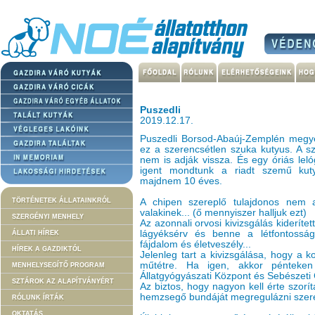
Puszedli
2019.12.17.
Puszedli Borsod-Abaúj-Zemplén megy
ez a szerencsétlen szuka kutyus. A s
nem is adják vissza. És egy óriás lel
igent mondtunk a riadt szemű kutyu
majdnem 10 éves.
TÖRTÉNETEK ÁLLATAINKRÓL
A chipen szereplő tulajdonos nem 
valakinek... (ő mennyiszer halljuk ezt)
SZERGÉNYI MENHELY
Az azonnali orvosi kivizsgálás kideríte
lágyéksérv és benne a létfontosságú
ÁLLATI HÍREK
fájdalom és életveszély...
HÍREK A GAZDIKTÓL
Jelenleg tart a kivizsgálása, hogy a 
műtétre. Ha igen, akkor pénteken
MENHELYSEGÍTŐ PROGRAM
Állatgyógyászati Központ és Sebészet
SZTÁROK AZ ALAPÍTVÁNYÉRT
Az biztos, hogy nagyon kell érte szorí
hemzsegő bundáját megregulázni szer
RÓLUNK ÍRTÁK
OKTATÁS