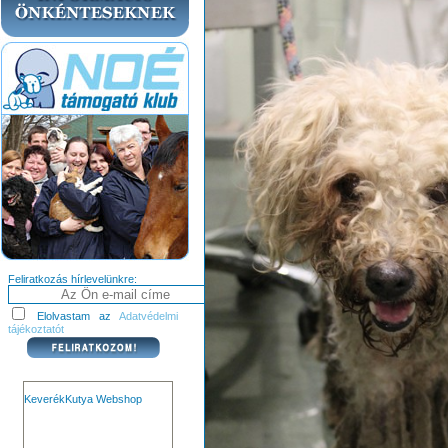
Feliratkozás hírlevelünkre:
Elolvastam az
Adatvédelmi
tájékoztatót
KeverékKutya Webshop