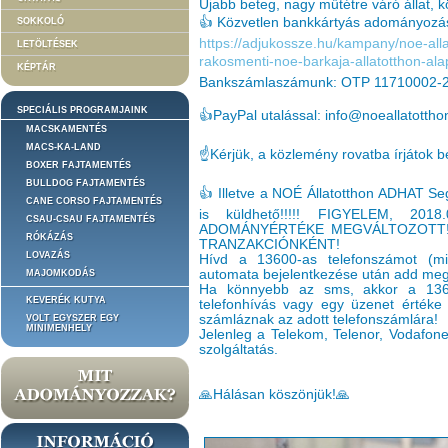
Újabb beteg, nagy műtétre váró állat, k
👍 Közvetlen bankkártyás adományozás
SOKKOLÓ
https://adjukossze.hu/kampany/noe-alla
LETÖLTÉSEK
rakosmenti-noe-barkaja-allatotthon-a
KÉPTÁR
Bankszámlaszámunk: OTP 11710002-
SPECIÁLIS PROGRAMJAINK
👍PayPal utalással: info@noeallatottho
MACSKAMENTÉS
MACS-KA-LAND
☝️Kérjük, a közlemény rovatba írjátok b
BOXER FAJTAMENTÉS
BULLDOG FAJTAMENTÉS
👍 Illetve a NOÉ Állatotthon ADHAT S
CANE CORSO FAJTAMENTÉS
is küldhető!!!!! FIGYELEM, 20
CSAU-CSAU FAJTAMENTÉS
ADOMÁNYÉRTÉKE MEGVÁLTOZOTT!
RÓKÁZÁS
TRANZAKCIÓNKÉNT!
LOVAZÁS
Hívd a 13600-as telefonszámot (min
automata bejelentkezése után add meg 
MAJOMKODÁS
Ha könnyebb az sms, akkor a 136
KEVERÉK KUTYA
telefonhívás vagy egy üzenet értéke 
számláznak az adott telefonszámlára!
VOLT EGYSZER EGY
MINIMENHELY
Jelenleg a Telekom, Telenor, Vodafone 
szolgáltatás.
🙏Hálásan köszönjük!🙏