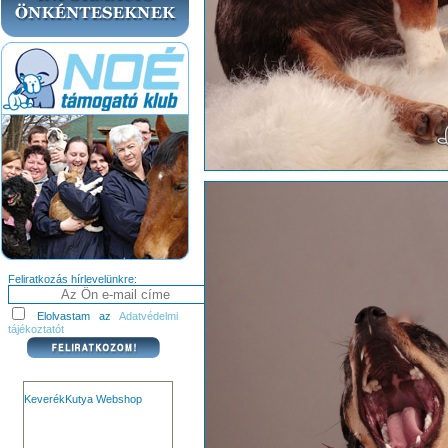
Feliratkozás hírlevelünkre:
Elolvastam az
Adatvédelmi
tájékoztatót
KeverékKutya Webshop