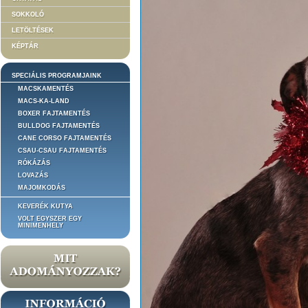
SOKKOLÓ
LETÖLTÉSEK
KÉPTÁR
SPECIÁLIS PROGRAMJAINK
MACSKAMENTÉS
MACS-KA-LAND
BOXER FAJTAMENTÉS
BULLDOG FAJTAMENTÉS
CANE CORSO FAJTAMENTÉS
CSAU-CSAU FAJTAMENTÉS
RÓKÁZÁS
LOVAZÁS
MAJOMKODÁS
KEVERÉK KUTYA
VOLT EGYSZER EGY
MINIMENHELY