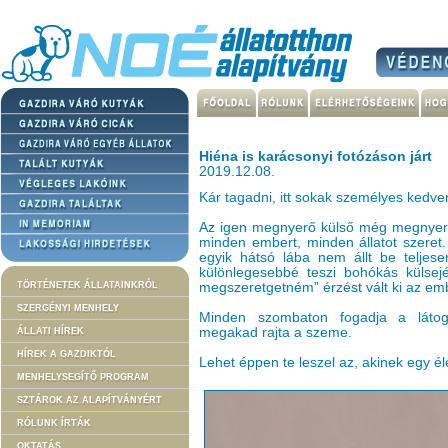
Hiéna is karácsonyi fotózáson járt
2019.12.08.
Kár tagadni, itt sokak személyes kedven
Az igen megnyerő külső még megnyerőb
minden embert, minden állatot szeret
egyik hátsó lába nem állt be teljes
különlegesebbé teszi bohókás külsejé
TÖRTÉNETEK ÁLLATAINKRÓL
megszeretgetném” érzést vált ki az em
SZERGÉNYI MENHELY
Minden szombaton fogadja a látoga
megakad rajta a szeme.
ÁLLATI HÍREK
HÍREK A GAZDIKTÓL
Lehet éppen te leszel az, akinek egy él
MENHELYSEGÍTŐ PROGRAM
SZTÁROK AZ ALAPÍTVÁNYÉRT
RÓLUNK ÍRTÁK
OKTATÁS