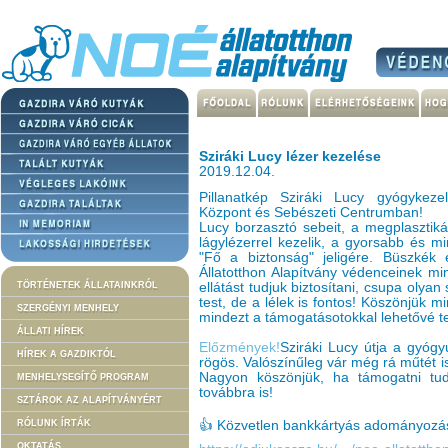
Sziráki Lucy lézer kezelése
2019.12.04.
Pillanatkép Sziráki Lucy gyógykezel
Központ és Sebészeti Centrumban!
Lucy borzasztó sebeit, a megplasztiká
lágylézerrel kezelik, a gyorsabb és m
"Fő a biztonság" jeligére. Büszké
Állatotthon Alapítvány védenceinek mi
TÖRTÉNETEK ÁLLATAINKRÓL
ellátást tudjuk biztosítani, csupa oly
test, de a lélek is fontos! Köszönjük m
SZERGÉNYI MENHELY
mindezt a támogatásotokkal lehetővé te
ÁLLATI HÍREK
Előzmények!
Sziráki Lucy útja a gyóg
HÍREK A GAZDIKTÓL
rögös. Valószínűleg vár még rá műtét i
Nagyon köszönjük, ha támogatni tud
MENHELYSEGÍTŐ PROGRAM
továbbra is!
SZTÁROK AZ ALAPÍTVÁNYÉRT
RÓLUNK ÍRTÁK
👍 Közvetlen bankkártyás adományozás
OKTATÁS