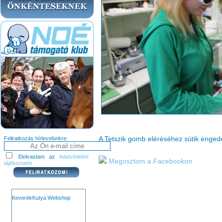
A Tetszik gomb eléréséhez sütik enge
Feliratkozás hírlevelünkre:
Elolvastam az
Adatvédelmi
Megosztom a Facebookon
tájékoztatót
KeverékKutya Webshop