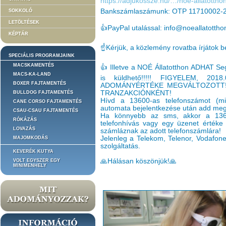
https://adjukossze.hu/…/noe-allatotth
Bankszámlaszámunk: OTP 11710002-
SOKKOLÓ
LETÖLTÉSEK
👍PayPal utalással: info@noeallatottho
KÉPTÁR
☝️Kérjük, a közlemény rovatba írjátok b
SPECIÁLIS PROGRAMJAINK
MACSKAMENTÉS
👍 Illetve a NOÉ Állatotthon ADHAT S
MACS-KA-LAND
is küldhető!!!!! FIGYELEM, 20
BOXER FAJTAMENTÉS
ADOMÁNYÉRTÉKE MEGVÁLTOZOTT!
TRANZAKCIÓNKÉNT!
BULLDOG FAJTAMENTÉS
Hívd a 13600-as telefonszámot (min
CANE CORSO FAJTAMENTÉS
automata bejelentkezése után add meg 
CSAU-CSAU FAJTAMENTÉS
Ha könnyebb az sms, akkor a 136
RÓKÁZÁS
telefonhívás vagy egy üzenet értéke 
LOVAZÁS
számláznak az adott telefonszámlára!
Jelenleg a Telekom, Telenor, Vodafone 
MAJOMKODÁS
szolgáltatás.
KEVERÉK KUTYA
🙏Hálásan köszönjük!🙏
VOLT EGYSZER EGY
MINIMENHELY