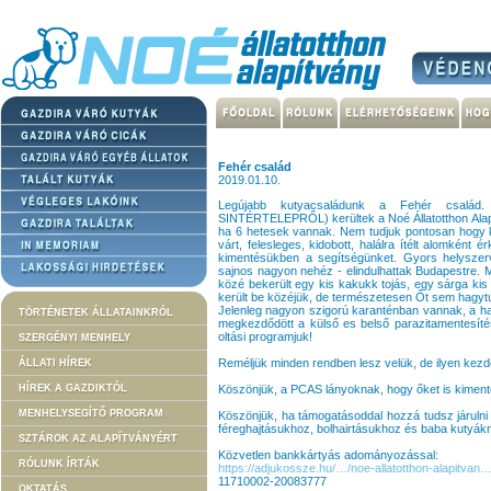
Fehér család
2019.01.10.
Legújabb kutyacsaládunk a Fehér család. A
SINTÉRTELEPRŐL) kerültek a Noé Állatotthon Alap
ha 6 hetesek vannak. Nem tudjuk pontosan hogy ke
várt, felesleges, kidobott, halálra ítélt alomként 
kimentésükben a segítségünket. Gyors helyszer
sajnos nagyon nehéz - elindulhattak Budapestre. 
közé bekerült egy kis kakukk tojás, egy sárga kis
került be közéjük, de természetesen Őt sem hagytu
Jelenleg nagyon szigorú karanténban vannak, a h
TÖRTÉNETEK ÁLLATAINKRÓL
megkezdődött a külső es belső parazitamentesít
oltási programjuk!
SZERGÉNYI MENHELY
Reméljük minden rendben lesz velük, de ilyen kezde
ÁLLATI HÍREK
HÍREK A GAZDIKTÓL
Köszönjük, a PCAS lányoknak, hogy őket is kimentet
MENHELYSEGÍTŐ PROGRAM
Köszönjük, ha támogatásoddal hozzá tudsz járulni
féreghajtásukhoz, bolhairtásukhoz és baba kutyákn
SZTÁROK AZ ALAPÍTVÁNYÉRT
Közvetlen bankkártyás adományozással:
RÓLUNK ÍRTÁK
https://adjukossze.hu/…/noe-allatotthon-alapitva
11710002-20083777
OKTATÁS