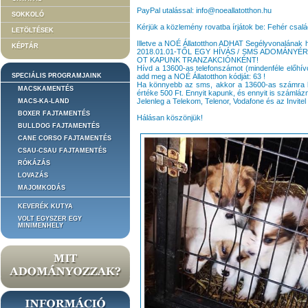
PayPal utalással: info@noeallatotthon.hu
SOKKOLÓ
Kérjük a közlemény rovatba írjátok be: Fehér csalá
LETÖLTÉSEK
Illetve a NOÉ Állatotthon ADHAT Segélyvonalának 
KÉPTÁR
2018.01.01-TŐL EGY HÍVÁS / SMS ADOMÁNY
OT KAPUNK TRANZAKCIÓNKÉNT!
Hívd a 13600-as telefonszámot (mindenféle előhív
SPECIÁLIS PROGRAMJAINK
add meg a NOÉ Állatotthon kódját: 63 !
Ha könnyebb az sms, akkor a 13600-as számra kü
MACSKAMENTÉS
értéke 500 Ft. Ennyit kapunk, és ennyit is számláz
Jelenleg a Telekom, Telenor, Vodafone és az Invitel 
MACS-KA-LAND
BOXER FAJTAMENTÉS
Hálásan köszönjük!
BULLDOG FAJTAMENTÉS
CANE CORSO FAJTAMENTÉS
CSAU-CSAU FAJTAMENTÉS
RÓKÁZÁS
LOVAZÁS
MAJOMKODÁS
KEVERÉK KUTYA
VOLT EGYSZER EGY
MINIMENHELY