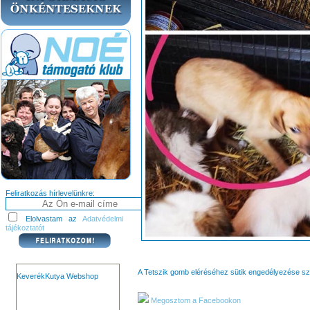
Feliratkozás hírlevelünkre:
Elolvastam az
Adatvédelmi
tájékoztatót
A Tetszik gomb eléréséhez sütik engedélyezése s
KeverékKutya Webshop
Megosztom a Facebookon