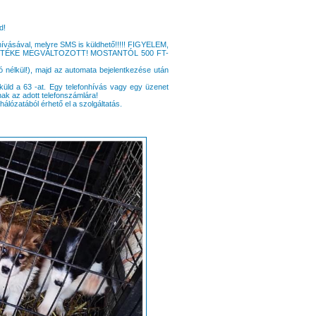
d!
hívásával, melyre SMS is küldhető!!!!! FIGYELEM,
ÉRTÉKE MEGVÁLTOZOTT! MOSTANTÓL 500 FT-
ó nélkül!), majd az automata bejelentkezése után
ld a 63 -at. Egy telefonhívás vagy egy üzenet
nak az adott telefonszámlára!
hálózatából érhető el a szolgáltatás.