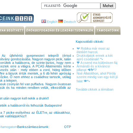
English
Deutsch
Kapcsolódó cikkek:
💔 Robika már most az
életéért harcol.
z újfehértói gyepmesteri telepről (értsd
Drukkoljatok ennek a két
ítvány gondozásába. Nagyon nagyon picik, talán
apró csodának! 🐾
rültek a halálsorra, de szinte biztos, hogy nem
🖤 A csend ma különösen fáj
érkeztek erre a világra. A PCAS Állatmentés kérte
Ármándó és a kíváncsi
vezés után - mely ebben a zord, hideg időben
pillanat 🦙🐓💛
Mire a lányok értük mentek, a 6 db fehér apróság
Noé Állatotthon, ahol Pöröly
 őzike. Ő nem ehhez a családhoz tartozik, utólag
szerint mindig van egy-két jó
k a telepen.
falat 🍽️🐾
asuk csúnyán fel van puffadva. Nagyon óvatosan
ésük és ha minden rendben velük, elkezdődik az
További cikkek a témában
t után nagyon kell nekik a drukk‼️
ték a halálsorról és felhozták Budapestre!
 a 7 picike esélyéhez az ÉLETre, az oltásaikhoz,
ak valótápjukhoz‼️
n…/tamogatom
Bankszámlaszámunk: OTP