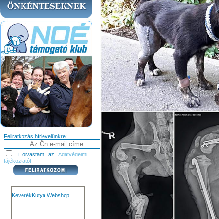
Feliratkozás hírlevelünkre:
Elolvastam az
Adatvédelmi
tájékoztatót
KeverékKutya Webshop