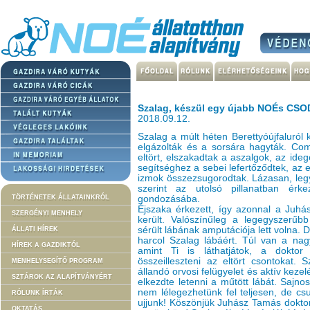
Szalag, készül egy újabb NOÉs CSO
2018.09.12.
Szalag a múlt héten Berettyóújfaluról
elgázolták és a sorsára hagyták. Com
eltört, elszakadtak a aszalgok, az ide
segítséghez a sebei lefertőződtek, az eg
izmok összezsugorodtak. Lázasan, legy
szerint az utolsó pillanatban érke
TÖRTÉNETEK ÁLLATAINKRÓL
gondozásába.
Éjszaka érkezett, így azonnal a Juhás
SZERGÉNYI MENHELY
került. Valószínűleg a legegyszerű
sérült lábának amputációja lett volna.
ÁLLATI HÍREK
harcol Szalag lábáért. Túl van a na
HÍREK A GAZDIKTÓL
amint Ti is láthatjátok, a doktor
összeilleszteni az eltört csontokat.
MENHELYSEGÍTŐ PROGRAM
állandó orvosi felügyelet és aktív kezel
SZTÁROK AZ ALAPÍTVÁNYÉRT
elkezdte letenni a műtött lábát. Sajn
nem lélegezhetünk fel teljesen, de cs
RÓLUNK ÍRTÁK
ujjunk! Köszönjük Juhász Tamás dokto
OKTATÁS