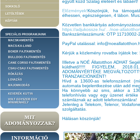
együtt küzd Szalag életéért és lábáért!
SOKKOLÓ
Előzmények!
Köszönjük, ha támogatá
LETÖLTÉSEK
élhessen, egészségesen, 4 lábon. Muszá
KÉPTÁR
Közvetlen bankkártyás adományozássa
https://adjukossze.hu/…/noe-allatotth
Bankszámlaszámunk: OTP 11710002-
SPECIÁLIS PROGRAMJAINK
MACSKAMENTÉS
PayPal utalással: info@noeallatotthon.
MACS-KA-LAND
BOXER FAJTAMENTÉS
Kérjük a közlemény rovatba írjátok be:
BULLDOG FAJTAMENTÉS
IIlletve a NOÉ Állatotthon ADHAT Segé
CANE CORSO FAJTAMENTÉS
küldhető!!!!! FIGYELEM, 201
CSAU-CSAU FAJTAMENTÉS
ADOMÁNYÉRTÉKE MEGVÁLTOZOTT!
RÓKÁZÁS
TRANZAKCIÓNKÉNT!
LOVAZÁS
Hívd a 13600-as telefonszámot (min
automata bejelentkezése után add meg 
MAJOMKODÁS
Ha könnyebb az sms, akkor a 136
KEVERÉK KUTYA
telefonhívás vagy egy üzenet értéke 
számláznak az adott telefonszámlára!
VOLT EGYSZER EGY
MINIMENHELY
Jelenleg a Telekom, Telenor, Vodafone 
szolgáltatás.
Hálásan köszönjük!