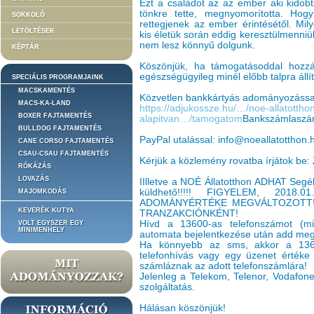
Ezt a családot az az ember aki kidobta
tönkre tette, megnyomorította. Hog
SOKKOLÓ
rettegjenek az ember érintésétől. Mil
LETÖLTÉSEK
kis életük során eddig keresztülmenniü
nem lesz könnyű dolgunk.
KÉPTÁR
Köszönjük, ha támogatásoddal hozzá
egészségügyileg minél előbb talpra állí
SPECIÁLIS PROGRAMJAINK
MACSKAMENTÉS
Közvetlen bankkártyás adományozássa
MACS-KA-LAND
https://adjukossze.hu/…/noe-allatottho
BOXER FAJTAMENTÉS
alapitvan…/tamogatom
Bankszámlaszá
BULLDOG FAJTAMENTÉS
PayPal utalással: info@noeallatotthon.
CANE CORSO FAJTAMENTÉS
CSAU-CSAU FAJTAMENTÉS
Kérjük a közlemény rovatba írjátok be: Z
RÓKÁZÁS
LOVAZÁS
IIlletve a NOÉ Állatotthon ADHAT Segé
küldhető!!!!! FIGYELEM, 201
MAJOMKODÁS
ADOMÁNYÉRTÉKE MEGVÁLTOZOTT!
KEVERÉK KUTYA
TRANZAKCIÓNKÉNT!
Hívd a 13600-as telefonszámot (min
VOLT EGYSZER EGY
MINIMENHELY
automata bejelentkezése után add meg 
Ha könnyebb az sms, akkor a 136
telefonhívás vagy egy üzenet értéke 
számláznak az adott telefonszámlára!
Jelenleg a Telekom, Telenor, Vodafone 
szolgáltatás.
Hálásan köszönjük!