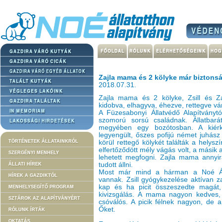
Zajla mama és 2 kölyke már biztons
2018.07.31.
Zajla mama és 2 kölyke, Zsill és Zan
kidobva, elhagyva, éhezve, rettegve vár
A Füzesabonyi Állatvédő Alapítványt
szomorú sorsú családnak. Állatbará
megyében egy bozótosban. A kiérk
legyengült, őszes pofijú német juhás
TÖRTÉNETEK ÁLLATAINKRÓL
körül rettegő kölykét találták a helysz
elfertőződött mély vágás volt, a másik 
SZERGÉNYI MENHELY
lehetett megfogni. Zajla mama annyir
tudott állni.
ÁLLATI HÍREK
Most már mind a hárman a Noé Áll
HÍREK A GAZDIKTÓL
vannak. Zsill gyógykezelése aktívan zajl
kap és ha picit összeszedte magát, 
MENHELYSEGÍTŐ PROGRAM
kivizsgálás. A mama nagyon kedves, 
SZTÁROK AZ ALAPÍTVÁNYÉRT
csóválós. A picik félnek nagyon, de a
Őket.
RÓLUNK ÍRTÁK
OKTATÁS