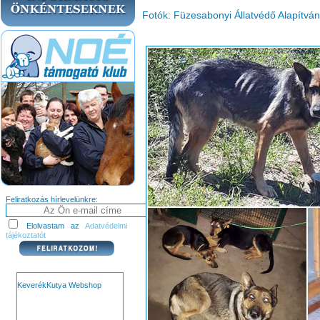
Fotók: Füzesabonyi Állatvédő Alapítvá
Feliratkozás hírlevelünkre:
Elolvastam az
Adatvédelmi
tájékoztatót
KeverékKutya Webshop