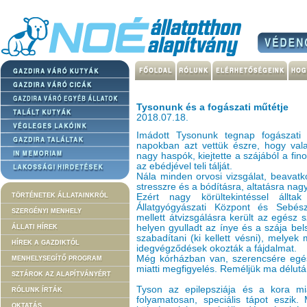
Tysonunk és a fogászati műtétje
2018.07.18.
Imádott Tysonunk tegnap fogászati 
napokban azt vettük észre, hogy val
nagy haspók, kiejtette a szájából a fin
az ebédjével teli tálját.
Nála minden orvosi vizsgálat, beavatko
stresszre és a bódításra, altatásra nag
TÖRTÉNETEK ÁLLATAINKRÓL
Ezért nagy körültekintéssel állta
Állatgyógyászati Központ és Sebész
SZERGÉNYI MENHELY
mellett átvizsgálásra került az egész 
helyen gyulladt az ínye és a szája bels
ÁLLATI HÍREK
szabadítani (ki kellett vésni), melye
HÍREK A GAZDIKTÓL
idegvégződések okozták a fájdalmat.
Még kórházban van, szerencsére egés
MENHELYSEGÍTŐ PROGRAM
miatti megfigyelés. Reméljük ma délut
SZTÁROK AZ ALAPÍTVÁNYÉRT
Tyson az epilepsziája és a kora mi
RÓLUNK ÍRTÁK
folyamatosan, speciális tápot eszi
OKTATÁS