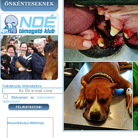
Feliratkozás hírlevelünkre:
Elolvastam az
Adatvédelmi
tájékoztatót
KeverékKutya Webshop