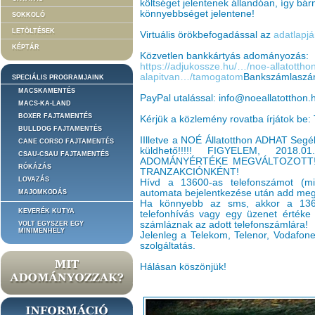
költséget jelentenek állandóan, így bá
könnyebbséget jelentene!
SOKKOLÓ
LETÖLTÉSEK
Virtuális örökbefogadással az
adatlapjá
KÉPTÁR
Közvetlen bankkártyás adományozás:
https://adjukossze.hu/…/noe-allatottho
alapitvan…/tamogatom
Bankszámlaszá
SPECIÁLIS PROGRAMJAINK
MACSKAMENTÉS
PayPal utalással: info@noeallatotthon.
MACS-KA-LAND
BOXER FAJTAMENTÉS
Kérjük a közlemény rovatba írjátok be:
BULLDOG FAJTAMENTÉS
IIlletve a NOÉ Állatotthon ADHAT Segé
CANE CORSO FAJTAMENTÉS
küldhető!!!!! FIGYELEM, 201
CSAU-CSAU FAJTAMENTÉS
ADOMÁNYÉRTÉKE MEGVÁLTOZOTT!
RÓKÁZÁS
TRANZAKCIÓNKÉNT!
LOVAZÁS
Hívd a 13600-as telefonszámot (min
automata bejelentkezése után add meg 
MAJOMKODÁS
Ha könnyebb az sms, akkor a 136
KEVERÉK KUTYA
telefonhívás vagy egy üzenet értéke 
számláznak az adott telefonszámlára!
VOLT EGYSZER EGY
MINIMENHELY
Jelenleg a Telekom, Telenor, Vodafone 
szolgáltatás.
Hálásan köszönjük!