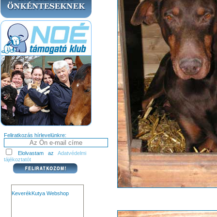
Feliratkozás hírlevelünkre:
Elolvastam az
Adatvédelmi
tájékoztatót
KeverékKutya Webshop