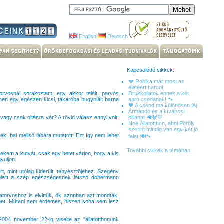
English
Deutsch
Kapcsolódó cikkek:
💔 Robika már most az
életéért harcol.
rvosnál sorakoztam, egy akkor talált, parvós
Drukkoljatok ennek a két
ben egy egészen kicsi, takaróba bugyolált barna
apró csodának! 🐾
🖤 A csend ma különösen fáj
Ármándó és a kíváncsi
agy csak oltásra vár? A rövid válasz ennyi volt:
pillanat 🦙🐓💛
Noé Állatotthon, ahol Pöröly
szerint mindig van egy-két jó
ék, bal mellsõ lábára mutatott: Ezt így nem lehet
falat 🍽️🐾
További cikkek a témában
kem a kutyát, csak egy hetet várjon, hogy a kis
yuljon.
t, mint utólag kiderült, tenyésztõjéhez. Szegény
t miatt a szép egészségesnek látszó dobermann
atorvoshoz is elvittük, õk azonban azt mondták,
ehet. Mûteni sem érdemes, hiszen soha sem lesz
04 november 22-ig viselte az "állatotthonunk