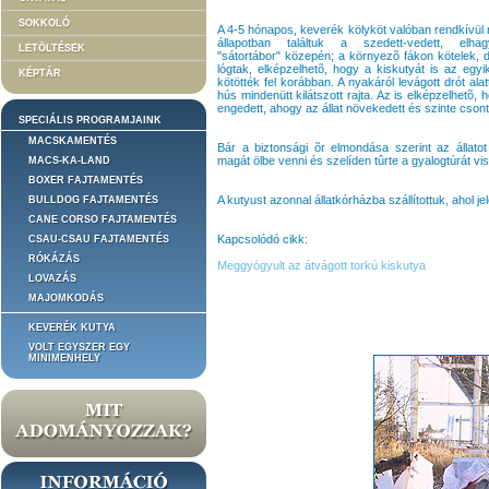
SOKKOLÓ
A 4-5 hónapos, keverék kölyköt valóban rendkívül
állapotban találtuk a szedett-vedett, elhagy
LETÖLTÉSEK
"sátortábor" közepén; a környezõ fákon kötelek, 
lógtak, elképzelhetõ, hogy a kiskutyát is az egyi
KÉPTÁR
kötötték fel korábban. A nyakáról levágott drót al
hús mindenütt kilátszott rajta. Az is elképzelhetõ,
engedett, ahogy az állat növekedett és szinte cson
SPECIÁLIS PROGRAMJAINK
MACSKAMENTÉS
Bár a biztonsági õr elmondása szerint az állato
magát ölbe venni és szelíden tûrte a gyalogtúrát viss
MACS-KA-LAND
BOXER FAJTAMENTÉS
A kutyust azonnal állatkórházba szállítottuk, ahol jele
BULLDOG FAJTAMENTÉS
CANE CORSO FAJTAMENTÉS
Kapcsolódó cikk:
CSAU-CSAU FAJTAMENTÉS
RÓKÁZÁS
Meggyógyult az átvágott torkú kiskutya
LOVAZÁS
MAJOMKODÁS
KEVERÉK KUTYA
VOLT EGYSZER EGY
MINIMENHELY