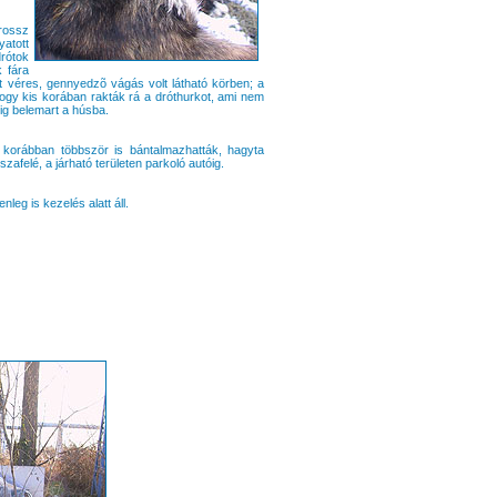
 rossz
atott
drótok
k fára
att véres, gennyedzõ vágás volt látható körben; a
 hogy kis korában rakták rá a dróthurkot, ami nem
tig belemart a húsba.
t korábban többször is bántalmazhatták, hagyta
zafelé, a járható területen parkoló autóig.
nleg is kezelés alatt áll.