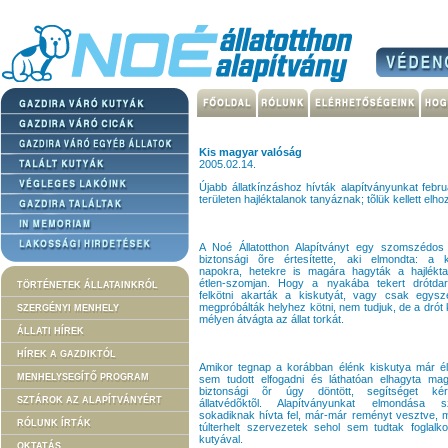
Kis magyar valóság
2005.02.14.
Újabb állatkínzáshoz hívták alapítványunkat febr
területen hajléktalanok tanyáznak; tõlük kellett elh
A Noé Állatotthon Alapítványt egy szomszédos 
biztonsági õre értesítette, aki elmondta: a k
napokra, hetekre is magára hagyták a hajlékta
étlen-szomjan. Hogy a nyakába tekert drótdar
TÖRTÉNETEK ÁLLATAINKRÓL
felkötni akarták a kiskutyát, vagy csak egysz
megpróbálták helyhez kötni, nem tudjuk, de a drót
SZERGÉNYI MENHELY
mélyen átvágta az állat torkát.
ÁLLATI HÍREK
HÍREK A GAZDIKTÓL
Amikor tegnap a korábban élénk kiskutya már él
MENHELYSEGÍTŐ PROGRAM
sem tudott elfogadni és láthatóan elhagyta mag
biztonsági õr úgy döntött, segítséget k
SZTÁROK AZ ALAPÍTVÁNYÉRT
állatvédõktõl. Alapítványunkat elmondása sz
sokadiknak hívta fel, már-már reményt vesztve, 
RÓLUNK ÍRTÁK
túlterhelt szervezetek sehol sem tudtak foglalk
kutyával.
OKTATÁS