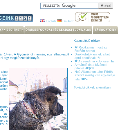
English
Deutsch
Kapcsolódó cikkek:
💔 Robika már most az
életéért harcol.
uár 14-én. A Gyömrõi út mentén, egy elhagyatott
Drukkoljatok ennek a két
ozni egy megkínzott kiskutyát.
apró csodának! 🐾
🖤 A csend ma különösen fáj
Ármándó és a kíváncsi
pillanat 🦙🐓💛
telep
Noé Állatotthon, ahol Pöröly
utyát
szerint mindig van egy-két jó
lanok
falat 🍽️🐾
abbal
erûen
További cikkek a témában
 körbe
elmet
át, a
ér az
erint
mert a
ozni a