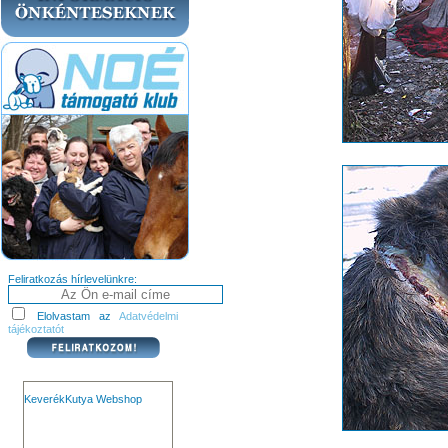
Feliratkozás hírlevelünkre:
Elolvastam az
Adatvédelmi
tájékoztatót
KeverékKutya Webshop