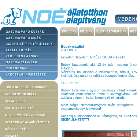
Bobek gazdis!
2017.09.06.
Figyelem, figyelem! NOÉs CSODA érkezik!
Bobek kutyusunk, akit 12 év után, nagyon öreg
GAZDIS!
Nézzétek bal oldalon a visszakerült, rémült, za
kisimult, újra otthonra talált szépséges kutyahölgy.
ELŐZMÉNY
TÖRTÉNETEK ÁLLATAINKRÓL
Bobek története a nyáron hatalmas vihart kavar
általában lenni szokott, mire a kivizsgálások, 
SZERGÉNYI MENHELY
addigra sajnos minden jelentkező elmaradt..
ÁLLATI HÍREK
Most végül Németországban talált befogadóra,
HÍREK A GAZDIKTÓL
megtanulnia egy új nyelvet!
MENHELYSEGÍTŐ PROGRAM
Köszönjük Mindenkinek aki támogatta, szurkolt
SIKERÜLHETETT!
SZTÁROK AZ ALAPÍTVÁNYÉRT
RÓLUNK ÍRTÁK
OKTATÁS