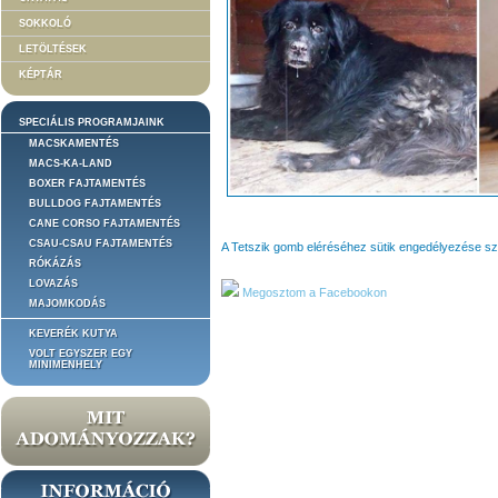
SOKKOLÓ
LETÖLTÉSEK
KÉPTÁR
SPECIÁLIS PROGRAMJAINK
MACSKAMENTÉS
MACS-KA-LAND
BOXER FAJTAMENTÉS
BULLDOG FAJTAMENTÉS
CANE CORSO FAJTAMENTÉS
CSAU-CSAU FAJTAMENTÉS
A Tetszik gomb eléréséhez sütik engedélyezése s
RÓKÁZÁS
LOVAZÁS
Megosztom a Facebookon
MAJOMKODÁS
KEVERÉK KUTYA
VOLT EGYSZER EGY
MINIMENHELY