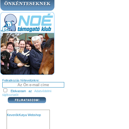
Feliratkozás hírlevelünkre:
Elolvastam az
Adatvédelmi
tájékoztatót
KeverékKutya Webshop