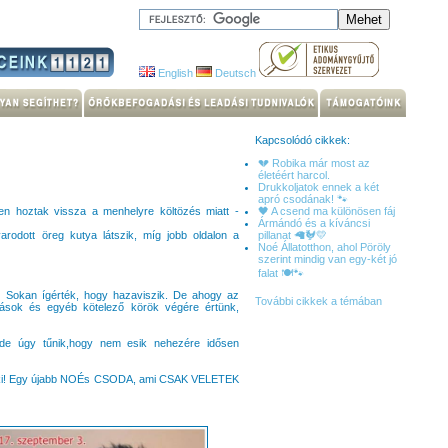
English
Deutsch
Kapcsolódó cikkek:
💔 Robika már most az
életéért harcol.
Drukkoljatok ennek a két
apró csodának! 🐾
en hoztak vissza a menhelyre költözés miatt -
🖤 A csend ma különösen fáj
Ármándó és a kíváncsi
varodott öreg kutya látszik, míg jobb oldalon a
pillanat 🦙🐓💛
Noé Állatotthon, ahol Pöröly
szerint mindig van egy-két jó
falat 🍽️🐾
t. Sokan ígérték, hogy hazaviszik. De ahogy az
További cikkek a témában
oltások és egyéb kötelező körök végére értünk,
 de úgy tűnik,hogy nem esik nehezére idősen
 neki! Egy újabb NOÉs CSODA, ami CSAK VELETEK