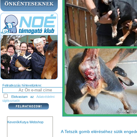
Feliratkozás hírlevelünkre:
Elolvastam az
Adatvédelmi
tájékoztatót
KeverékKutya Webshop
A Tetszik gomb eléréséhez sütik enge