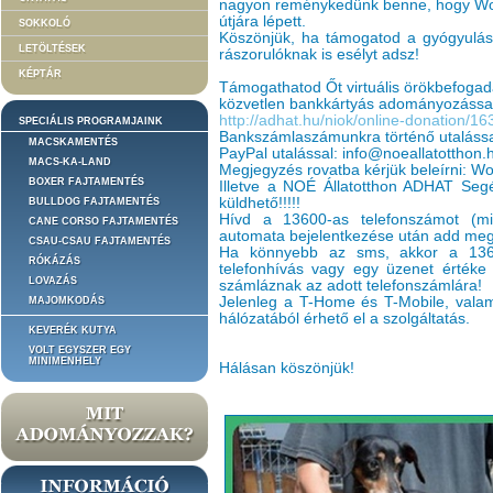
nagyon reménykedünk benne, hogy Won
útjára lépett.
SOKKOLÓ
Köszönjük, ha támogatod a gyógyulás
LETÖLTÉSEK
rászorulóknak is esélyt adsz!
KÉPTÁR
Támogathatod Őt virtuális örökbefoga
közvetlen bankkártyás adományozássa
http://adhat.hu/niok/online-donation/1
SPECIÁLIS PROGRAMJAINK
Bankszámlaszámunkra történő utaláss
MACSKAMENTÉS
PayPal utalással: info@noeallatotthon.
MACS-KA-LAND
Megjegyzés rovatba kérjük beleírni: W
BOXER FAJTAMENTÉS
Illetve a NOÉ Állatotthon ADHAT Seg
küldhető!!!!!
BULLDOG FAJTAMENTÉS
Hívd a 13600-as telefonszámot (min
CANE CORSO FAJTAMENTÉS
automata bejelentkezése után add meg 
CSAU-CSAU FAJTAMENTÉS
Ha könnyebb az sms, akkor a 136
RÓKÁZÁS
telefonhívás vagy egy üzenet értéke 
LOVAZÁS
számláznak az adott telefonszámlára!
Jelenleg a T-Home és T-Mobile, valami
MAJOMKODÁS
hálózatából érhető el a szolgáltatás.
KEVERÉK KUTYA
VOLT EGYSZER EGY
MINIMENHELY
Hálásan köszönjük!