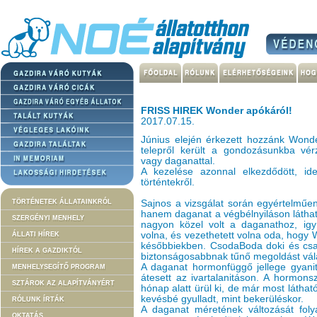
FRISS HIREK Wonder apókáról!
2017.07.15.
Június elején érkezett hozzánk Wonde
telepről került a gondozásunkba vérz
vagy daganattal.
A kezelése azonnal elkezdődött, id
történtekről.
TÖRTÉNETEK ÁLLATAINKRÓL
Sajnos a vizsgálat során egyértelműen
hanem daganat a végbélnyiláson láthat
SZERGÉNYI MENHELY
nagyon közel volt a daganathoz, igy
volna, és vezethetett volna oda, hogy 
ÁLLATI HÍREK
későbbiekben. CsodaBoda doki és cs
HÍREK A GAZDIKTÓL
biztonságosabbnak tűnő megoldást vála
A daganat hormonfüggő jellege gyanit
MENHELYSEGÍTŐ PROGRAM
átesett az ivartalanitáson. A hormonsz
SZTÁROK AZ ALAPÍTVÁNYÉRT
hónap alatt ürül ki, de már most látha
kevésbé gyulladt, mint bekerüléskor.
RÓLUNK ÍRTÁK
A daganat méretének változását folya
OKTATÁS