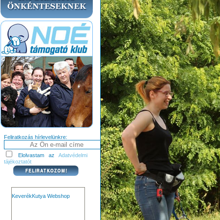
Feliratkozás hírlevelünkre:
Elolvastam az
Adatvédelmi
tájékoztatót
KeverékKutya Webshop