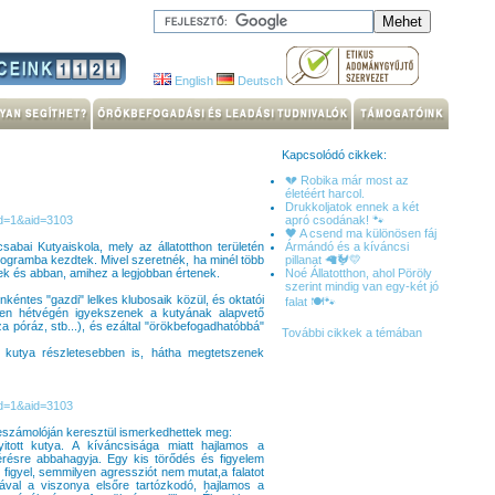
English
Deutsch
Kapcsolódó cikkek:
💔 Robika már most az
életéért harcol.
Drukkoljatok ennek a két
pid=1&aid=3103
apró csodának! 🐾
🖤 A csend ma különösen fáj
sabai Kutyaiskola, mely az állatotthon területén
Ármándó és a kíváncsi
ogramba kezdtek. Mivel szeretnék, ha minél több
pillanat 🦙🐓💛
nek és abban, amihez a legjobban értenek.
Noé Állatotthon, ahol Pöröly
szerint mindig van egy-két jó
nkéntes "gazdi" lelkes klubosaik közül, és oktatói
falat 🍽️🐾
inden hétvégén igyekszenek a kutyának alapvető
laza póráz, stb...), és ezáltal "örökbefogadhatóbbá"
További cikkek a témában
kutya részletesebben is, hátha megtetszenek
pid=1&aid=3103
eszámolóján keresztül ismerkedhettek meg:
itott kutya. A kíváncsisága miatt hajlamos a
érésre abbahagyja. Egy kis törődés és figyelem
figyel, semmilyen agressziót nem mutat,a falatot
ával a viszonya elsőre tartózkodó, hajlamos a