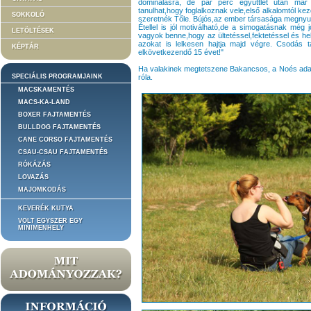
dominálásra, de pár perc együttlét után már c
tanulhat,hogy foglalkoznak vele,első alkalomtól kez
SOKKOLÓ
szeretnék Tőle. Bújós,az ember társasága megnyug
Étellel is jól motiválható,de a simogatásnak még j
LETÖLTÉSEK
vagyok benne,hogy az ültetéssel,fektetéssel és 
azokat is lelkesen hajtja majd végre. Csodás t
KÉPTÁR
elkövetkezendő 15 évet!"
Ha valakinek megtetszene Bakancsos, a Noés adatl
SPECIÁLIS PROGRAMJAINK
róla.
MACSKAMENTÉS
MACS-KA-LAND
BOXER FAJTAMENTÉS
BULLDOG FAJTAMENTÉS
CANE CORSO FAJTAMENTÉS
CSAU-CSAU FAJTAMENTÉS
RÓKÁZÁS
LOVAZÁS
MAJOMKODÁS
KEVERÉK KUTYA
VOLT EGYSZER EGY
MINIMENHELY