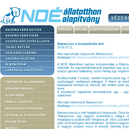
Bakancsos is kutyaiskolás lett!
2016.07.11.
Mai napi iskolás kutyusunk Bakancsos!
Adatlapja:
http://www.noeallatotthon.hu/index.php?
A NOÉ Állatotthon partner kutyaiskolája a Rákosc
működik. Az együttműködésünk jegyében egy új pr
kutyus gazdira találhatna, ezért mindig úgy segíte
Kiválasztottak 7 kutyát, minden kutyára jutott egy ö
segítséggel, tanfolyami jelleggel, 6 héten át m
TÖRTÉNETEK ÁLLATAINKRÓL
feladatokat tanítani (ül, fekszik, láb mellett sétál, 
tenni.
SZERGÉNYI MENHELY
A következő napokban bemutatkozik egy - egy 
valakinek!
ÁLLATI HÍREK
HÍREK A GAZDIKTÓL
Mai napi védencünk Bakancsos!
Adatlapja:
http://www.noeallatotthon.hu/index.php?
MENHELYSEGÍTŐ PROGRAM
Bakancsossal a vele foglalkozó klubosunk, Dóra b
SZTÁROK AZ ALAPÍTVÁNYÉRT
"Bakancsos egy nagyon érdeklődő,a vilàgra ny
meglógásra,nyakörvből kibújásra,de első szóra/k
RÓLUNK ÍRTÁK
után erről könnyen leszoktatható. Emberre nagyon 
is nagyon szépen veszi el kézből. Némely kuty
OKTATÁS