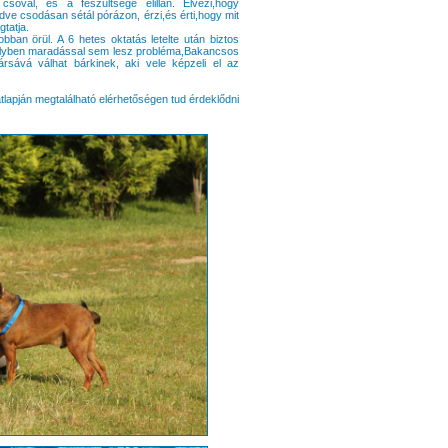
sóvál, és a feszültsége elillan. Élvezi,hogy
dve csodásan sétál pórázon, érzi,és érti,hogy mit
tatja.
obban örül. A 6 hetes oktatás letelte után biztos
helyben maradással sem lesz probléma,Bakancsos
ársává válhat bárkinek, aki vele képzeli el az
apján megtalálható elérhetőségen tud érdeklődni