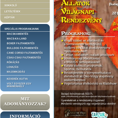
SOKKOLÓ
LETÖLTÉSEK
KÉPTÁR
SPECIÁLIS PROGRAMJAINK
MACSKAMENTÉS
MACS-KA-LAND
BOXER FAJTAMENTÉS
BULLDOG FAJTAMENTÉS
CANE CORSO FAJTAMENTÉS
CSAU-CSAU FAJTAMENTÉS
RÓKÁZÁS
LOVAZÁS
MAJOMKODÁS
KEVERÉK KUTYA
VOLT EGYSZER EGY
MINIMENHELY