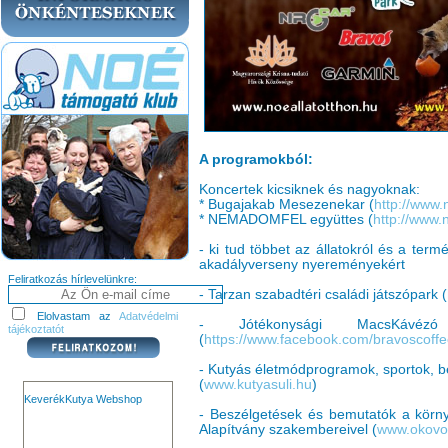
A programokból:
Koncertek kicsiknek és nagyoknak:
* Bugajakab Mesezenekar (
http://www
* NEMADOMFEL együttes (
http://www
- ki tud többet az állatokról és a termé
akadályverseny nyereményekért
Feliratkozás hírlevelünkre:
- Tarzan szabadtéri családi játszópark (
Elolvastam az
Adatvédelmi
- Jótékonysági MacsKávéz
tájékoztatót
(
https://www.facebook.com/bravoscoffe
- Kutyás életmódprogramok, sportok, 
(
www.kutyasuli.hu
)
KeverékKutya Webshop
- Beszélgetések és bemutatók a környe
Alapítvány szakembereivel (
www.okovo