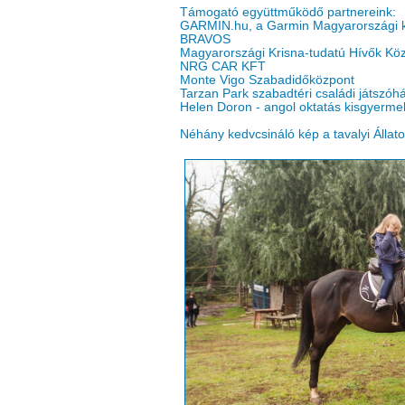
Támogató együttműködő partnereink:
GARMIN.hu, a Garmin Magyarországi k
BRAVOS
Magyarországi Krisna-tudatú Hívők Kö
NRG CAR KFT
Monte Vigo Szabadidőközpont
Tarzan Park szabadtéri családi játszóh
Helen Doron - angol oktatás kisgyerm
Néhány kedvcsináló kép a tavalyi Állat