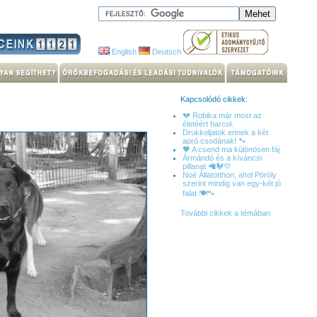
English
Deutsch
Kapcsolódó cikkek:
💔 Robika már most az
életéért harcol.
Drukkoljatok ennek a két
apró csodának! 🐾
🖤 A csend ma különösen fáj
Ármándó és a kíváncsi
pillanat 🦙🐓💛
Noé Állatotthon, ahol Pöröly
szerint mindig van egy-két jó
falat 🍽️🐾
További cikkek a témában