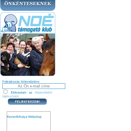
Feliratkozás hírlevelünkre:
Elolvastam az
Adatvédelmi
tájékoztatót
KeverékKutya Webshop