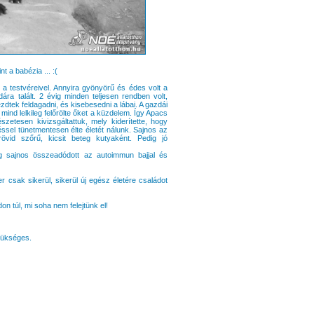
 a babézia ... :(
 testvéreivel. Annyira gyönyörű és édes volt a
ára talált. 2 évig minden teljesen rendben volt,
ezdtek feldagadni, és kisebesedni a lábai. A gazdái
ind lelkileg felőrölte őket a küzdelem. Így Apacs
zetesen kivizsgáltattuk, mely kiderítette, hogy
ssel tünetmentesen élte életét nálunk. Sajnos az
rövid szőrű, kicsit beteg kutyaként. Pedig jó
ég sajnos összeadódott az autoimmun bajjal és
 csak sikerül, sikerül új egész életére családot
 túl, mi soha nem felejtünk el!
zükséges.