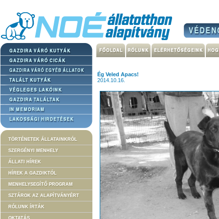
Ég Veled Apacs!
2014.10.16.
TÖRTÉNETEK ÁLLATAINKRÓL
SZERGÉNYI MENHELY
ÁLLATI HÍREK
HÍREK A GAZDIKTÓL
MENHELYSEGÍTŐ PROGRAM
SZTÁROK AZ ALAPÍTVÁNYÉRT
RÓLUNK ÍRTÁK
OKTATÁS