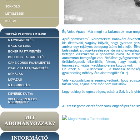
SOKKOLÓ
LETÖLTÉSEK
KÉPTÁR
Ég Veled Apacs! Már megint a kullancsok, már megint
SPECIÁLIS PROGRAMJAINK
Apró gombszemű, koromfekete babaként érkezett a
MACSKAMENTÉS
kis életrevaló, vagány kölyök, hogy gyorsan gazd
MACS-KA-LAND
amikor egy rejtélyes betegség ütötte fel a fejét. Elk
belevágtak a gyógykezelésébe, de mind anyagilag, m
BOXER FAJTAMENTÉS
betegen visszakerült a gondozásunkba. Mi termés
BULLDOG FAJTAMENTÉS
autoimmun betegsége van. Beállított gyógyszerezé
örökbefogadók elkerülték, fekete, nagy testű, 
CANE CORSO FAJTAMENTÉS
természetű, vitális, kirobbanó erejű kutyus volt ...
CSAU-CSAU FAJTAMENTÉS
De ezek a ... kullancsok ... a babesia betegs
gyakorlatilag néhány óra alatt megölte Őt. :(
RÓKÁZÁS
LOVAZÁS
Vele kapcsolatban is reménykedtünk, hogy egyszer
találni neki, sajnos erre már nem volt időnk.
MAJOMKODÁS
Légy boldog és egészséges, odaát a Szivárványhídon
KEVERÉK KUTYA
VOLT EGYSZER EGY
MINIMENHELY
A Tetszik gomb eléréséhez sütik engedélyezése s
Megosztom a Facebookon