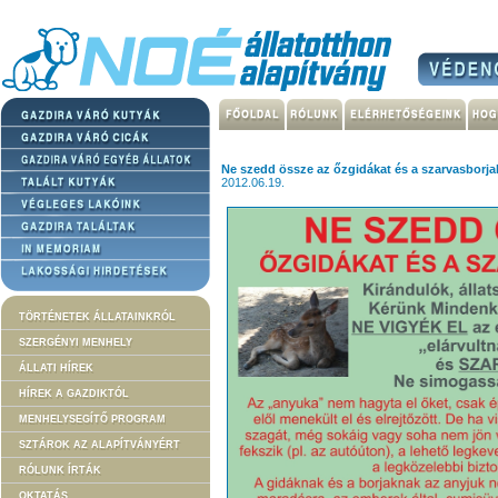
Ne szedd össze az őzgidákat és a szarvasborja
2012.06.19.
TÖRTÉNETEK ÁLLATAINKRÓL
SZERGÉNYI MENHELY
ÁLLATI HÍREK
HÍREK A GAZDIKTÓL
MENHELYSEGÍTŐ PROGRAM
SZTÁROK AZ ALAPÍTVÁNYÉRT
RÓLUNK ÍRTÁK
OKTATÁS