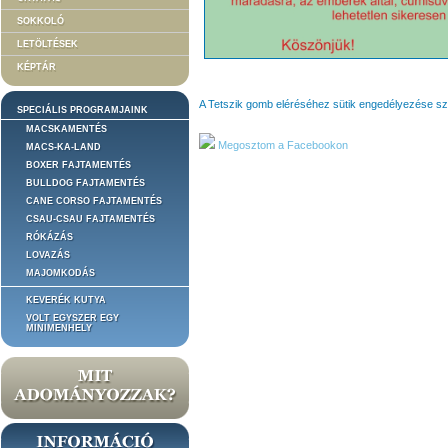
SOKKOLÓ
LETÖLTÉSEK
KÉPTÁR
A Tetszik gomb eléréséhez sütik engedélyezése s
SPECIÁLIS PROGRAMJAINK
MACSKAMENTÉS
Megosztom a Facebookon
MACS-KA-LAND
BOXER FAJTAMENTÉS
BULLDOG FAJTAMENTÉS
CANE CORSO FAJTAMENTÉS
CSAU-CSAU FAJTAMENTÉS
RÓKÁZÁS
LOVAZÁS
MAJOMKODÁS
KEVERÉK KUTYA
VOLT EGYSZER EGY
MINIMENHELY