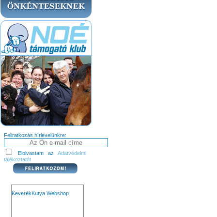
Feliratkozás hírlevelünkre:
Elolvastam az
Adatvédelmi
tájékoztatót
KeverékKutya Webshop