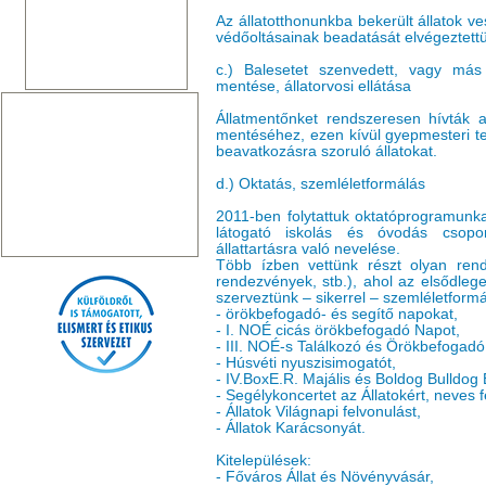
Az állatotthonunkba bekerült állatok ve
védőoltásainak beadatását elvégeztettü
c.) Balesetet szenvedett, vagy más 
mentése, állatorvosi ellátása
Állatmentőnket rendszeresen hívták a
mentéséhez, ezen kívül gyepmesteri tel
beavatkozásra szoruló állatokat.
d.) Oktatás, szemléletformálás
2011-ben folytattuk oktatóprogramunka
látogató iskolás és óvodás csoport
állattartásra való nevelése.
Több ízben vettünk részt olyan rend
rendezvények, stb.), ahol az elsődleges
szerveztünk – sikerrel – szemléletform
- örökbefogadó- és segítő napokat,
- I. NOÉ cicás örökbefogadó Napot,
- III. NOÉ-s Találkozó és Örökbefogadó
- Húsvéti nyuszisimogatót,
- IV.BoxE.R. Majális és Boldog Bulldog B
- Segélykoncertet az Állatokért, neves f
- Állatok Világnapi felvonulást,
- Állatok Karácsonyát.
Kitelepülések:
- Főváros Állat és Növényvásár,