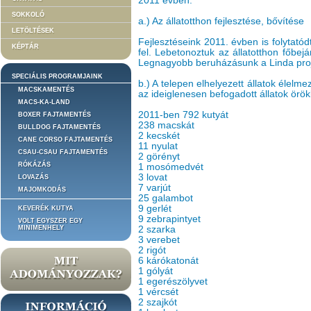
2011 évben:
SOKKOLÓ
a.) Az állatotthon fejlesztése, bővítése
LETÖLTÉSEK
Fejlesztéseink 2011. évben is folytatód
KÉPTÁR
fel. Lebetonoztuk az állatotthon főbejár
Legnagyobb beruházásunk a Linda proje
SPECIÁLIS PROGRAMJAINK
b.) A telepen elhelyezett állatok élelm
MACSKAMENTÉS
az ideiglenesen befogadott állatok örö
MACS-KA-LAND
2011-ben 792 kutyát
BOXER FAJTAMENTÉS
238 macskát
BULLDOG FAJTAMENTÉS
2 kecskét
CANE CORSO FAJTAMENTÉS
11 nyulat
CSAU-CSAU FAJTAMENTÉS
2 görényt
RÓKÁZÁS
1 mosómedvét
3 lovat
LOVAZÁS
7 varjút
MAJOMKODÁS
25 galambot
9 gerlét
KEVERÉK KUTYA
9 zebrapintyet
VOLT EGYSZER EGY
MINIMENHELY
2 szarka
3 verebet
2 rigót
6 kárókatonát
1 gólyát
1 egerészölyvet
1 vércsét
2 szajkót