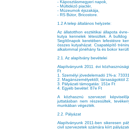
- Káposztásmegyeri napok,
- Múltidéző piactér,
- Múzeumok éjszakája,
- RS Bútor, Bricostore.
1.2 A telep általános helyzete:
Az állatotthon esztétikai állapota évre
kutya kennelek létesültek. A bulldo
Segítőnapok keretében lefestésre kerü
összes kutyaházat. Csapatépítő trénin
alkalommal jónéhány fa és bokor került e
2.1. Az alapítvány bevételei
Alapítványunk 2011. évi közhasznúság
Ft
1. Személyi jövedelemadó 1%-a: 73331
2. Magánszemélyektől, társaságoktól 2
3. Pályázati támogatás: 151e Ft
4. Egyéb bevétel: 87e Ft
A közhasznú szervezet képviselője
juttatásban nem részesültek, tevékeny
munkában végezték.
2.2. Pályázat
Alapítványunk 2011-ben sikeresen pály
civil szervezetek számára kiírt pályáza