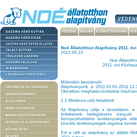
Noé Állatotthon Alapítvány 2011. év
2012.05.23.
Noé Állatottho
2011. évi Közhas
Működési beszámoló
Alapítványunk a 2011.01.01-2011.12.
TÖRTÉNETEK ÁLLATAINKRÓL
Okiratban meghatározottakkal összhangb
SZERGÉNYI MENHELY
1.1 Általános célú feladatok:
ÁLLATI HÍREK
HÍREK A GAZDIKTÓL
Az Alapítvány célja a társadalom, 
érdekeinek kielégítésére irányuló 
MENHELYSEGÍTŐ PROGRAM
környezetvédelmi tevékenységek ellát
SZTÁROK AZ ALAPÍTVÁNYÉRT
közcélú tevékenységek végzése kereté
RÓLUNK ÍRTÁK
Ezt a célt az alapítvány az alábbi fő
OKTATÁS