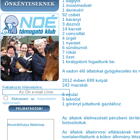
1 baglyot
1 mosómedvét
1 denevért
92 csibét
1 bárányt
3 disznót
14 kacsát
2 csincsillát
4 ürgét
1 nyestet
6 sündisznót
7 rókát
1 őzet
1 királypitont fogadtunk be.
A vadon élő állatokat gyógykezelés és 
2012 évben 699 kutyát
242 macskát
Feliratkozás hírlevelünkre:
6 nyulat
Elolvastam az
Adatvédelmi
5 teknőst
tájékoztatót
1 görényt juttattunk gazdához.
Az állatok élelmezését pénzbeni térí
biztosítottuk.
KeverékKutya Webshop
Az állatok állatorvosi ellátásának 
ivartalaníttattunk a kóbor állomány l