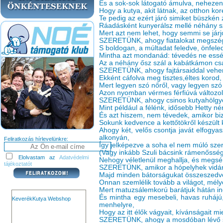
És a sok-sok látogató ámulva, nehezen 
Hogy a kutya, akit látnak, az otthon kor
Te pedig az ezért járó simiket büszkén
Ráadásként kunyerálsz mellé néhány sz
Mert azt nem lehet, hogy semmi se jár
SZERETÜNK, ahogy fiatalokat megszégy
S boldogan, a múltadat feledve, önfeled
Mintha azt mondanád: tévedés ne ess
Az a néhány ősz szál a kabátkámon cs
SZERETÜNK, ahogy fajtársaiddal veh
Ekként cáfolva meg tisztes,éltes korod,
Mert legyen szó nőről, vagy legyen szó 
Azon nyomban vérmes férfiúvá változol
SZERETÜNK, ahogy csinos kutyahölgye
Mint például a félénk, idősebb Hetty né
És azt hiszem, nem tévedek, amikor biz
Sokunk kedvence a kettőtökről készült 
Ahogy két, velős csontja javát elfogyas
alkonyán,
Feliratkozás hírlevelünkre:
Így jelképezve a soha el nem múló szer
(Vagy inkább Szuli bácsink rámenősség
Elolvastam az
Adatvédelmi
Nehogy véletlenül meghallja, és megsé
tájékoztatót
SZERETÜNK, amikor a hópelyhek vidám
Majd minden bátorságukat összeszedv
Onnan szemlélik tovább a világot, mé
Mert matuzsálemkorú barátjuk hátán i
És mintha egy mesebeli, havas ruhájú,
KeverékKutya Webshop
menhelyre,
Hogy az itt élők vágyait, kívánságait mi
SZERETÜNK, ahogy a mosdóban lévő sa