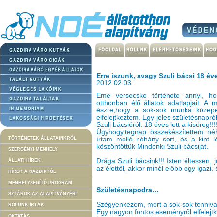
Erre iszunk, avagy Szuli bácsi 18 éve
2012.02.03.
Eme versecske története annyi, h
otthonban élő állatok adatlapjait. A 
észre,hogy a sok-sok munka közepet
elfelejtkeztem. Egy jeles születésnapr
Szuli bácsiéról. 18 éves lett a kisöreg!!!!
Úgyhogy,tegnap összekészítettem néh
TÖRTÉNETEK ÁLLATAINKRÓL
írtam mellé néhány sort, és a kint l
köszöntöttük Mindenki Szuli bácsiját.
SZERGÉNYI MENHELY
Drága Szuli bácsink!!! Isten éltessen
ÁLLATI HÍREK
az élettől, akkor minél előbb egy igazi,
HÍREK A GAZDIKTÓL
MENHELYSEGÍTŐ PROGRAM
Születésnapodra…
SZTÁROK AZ ALAPÍTVÁNYÉRT
Szégyenkezem, mert a sok-sok tenniva
RÓLUNK ÍRTÁK
Egy nagyon fontos eseményről elfelejt
OKTATÁS