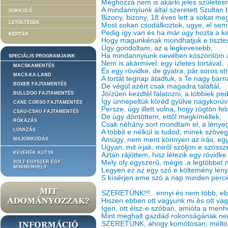
Méghozzá nem is akárki jeles születésn
A mindannyiunk által szeretett Szultán b
SOKKOLÓ
Bizony, bizony, 18 éves lett a sokat meg
LETÖLTÉSEK
Most sokan csodálkoztok, ugye, el sem 
Pedig így van és ha már úgy hozta a ke
KÉPTÁR
Hogy magunkénak mondhatjuk e tisztes
Úgy gondoltam, az a legkevesebb,
Ha mindannyiunk nevében köszöntöm a
SPECIÁLIS PROGRAMJAINK
Nem is akármivel: egy ízletes tortával,
MACSKAMENTÉS
És egy rövidke, de gyatra, pár soros str
MACS-KA-LAND
A tortát tegnap átadtuk, s Te nagy bar
BOXER FAJTAMENTÉS
De végül azért csak magadra találtál,
Jóízűen kezdtél falatozni, a többiek ped
BULLDOG FAJTAMENTÉS
Így ünnepeltük köréd gyűlve nagykorúv
CANE CORSO FAJTAMENTÉS
Persze, úgy illett volna, hogy rögtön 
CSAU-CSAU FAJTAMENTÉS
De úgy döntöttem, ettől megkíméllek,
RÓKÁZÁS
Csak néhány sort mondtam el, a lényeg
LOVAZÁS
A többit e nélkül is tudod, minek szöve
Amúgy, nem ment könnyen az írás, egyr
MAJOMKODÁS
Ugyan, mit írjak, miről szóljon e szöss
KEVERÉK KUTYA
Aztán rájöttem, hisz létezik egy rövidke
Mely oly egyszerű, mégis ,a legtöbbet
VOLT EGYSZER EGY
MINIMENHELY
Legyen ez az egy szó e költemény lén
S kísérjen eme szó a nap minden percé
SZERETÜNK!!!...ennyi és nem több, e
Hiszen ebben ott vagyunk mi és ott va
Igen, ott élsz-e szóban, amióta a menhe
Mint meghalt gazdád rokonságának nem
SZERETÜNK, ahogy komótosan, méltósá