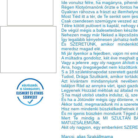
Ide vonulsz félre, ha magányra, pihen
Régen Klotyómanónk őrizte e fontos he
Gyakran ráhozva a frászt az illemhelyr
Most Tiéd itt a tér, de Te senkit sem ije
Csak csendesen szemügyre veszed az i
Télire kötött pulóvert is kaptál, nehogy
De végül mégis a balesetesben készíte
Nehezen megy már Neked a lépcsőzés, 
Így legalább kényelmesen járhatsz-kelh
És SZERETÜNK, amikor mindenkitől
meredsz magad elé,
Mi jár ilyenkor a fejedben, vajon mi em
A múltadra gondolsz, két éve meghalt 
Vagy a jelenre ,egy oly nagyon áhított 
Arra, hogy öregségedet nem közöttünk
S a 18.születésnapodat szeretett gazd
Tudod, Drága Szulikánk, amikor tortádon
Azt kívántam mindannyiunk nevében
találjon Rád az annyira várt, igazi gazd
Legyenek Hozzád méltóak az általad 
S ha majd utolsó utadra indulsz, új, sz
És ha a Jótündér mégis úgy döntene, ne
Akkor tudd, megmaradunk mi a szerete
Hisz nem mindenki büszkélkedhetnek il
És mi igenis büszkén mondunk Téged 
Mert Te mindig a MI SZULTÁN BÁ
MATUZSÁLEMÜNK,
Akit oly nagyon, egy emberként SZERE
Marcsi, alias Szakállmama