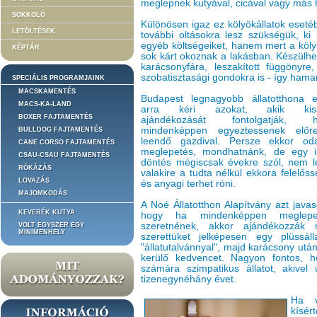
meglepnek kutyával, cicával vagy más 
SOKKOLÓ
Különösen igaz ez kölyökállatok eset
LETÖLTÉSEK
további oltásokra lesz szükségük, ki k
egyéb költségeiket, hanem mert a köly
KÉPTÁR
sok kárt okoznak a lakásban. Készülhe
karácsonyfára, leszakított függönyr
szobatisztasági gondokra is - így hama
SPECIÁLIS PROGRAMJAINK
MACSKAMENTÉS
Budapest legnagyobb állatotthona e
MACS-KA-LAND
arra kéri azokat, akik kisál
BOXER FAJTAMENTÉS
ajándékozását fontolgatják, h
mindenképpen egyeztessenek elő
BULLDOG FAJTAMENTÉS
leendő gazdival. Persze ekkor o
CANE CORSO FAJTAMENTÉS
meglepetés, mondhatnánk, de egy i
CSAU-CSAU FAJTAMENTÉS
döntés mégiscsak évekre szól, nem l
RÓKÁZÁS
valakire a tudta nélkül ekkora felelőss
LOVAZÁS
és anyagi terhet róni.
MAJOMKODÁS
A Noé Állatotthon Alapítvány azt javaso
KEVERÉK KUTYA
hogy ha mindenképpen meglepet
szeretnének, akkor ajándékozzák
VOLT EGYSZER EGY
MINIMENHELY
szerettüket jelképesen egy plüssál
"állatutalvánnyal", majd karácsony ut
kerülő kedvencet. Nagyon fontos, 
számára szimpatikus állatot, akivel
tizenegynéhány évet.
Ha v
kísér