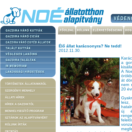
Élő állat karácsonyra? Ne tedd!
2012.11.30.
Karác
a gon
kisál
A Noé
örökb
át dö
TÖRTÉNETEK ÁLLATAINKRÓL
nem n
20 év
SZERGÉNYI MENHELY
Gyakr
ÁLLATI HÍREK
lesz
HÍREK A GAZDIKTÓL
hatal
új é
MENHELYSEGÍTŐ PROGRAM
reng
SZTÁROK AZ ALAPÍTVÁNYÉRT
fele
vonza
RÓLUNK ÍRTÁK
megfe
OKTATÁS