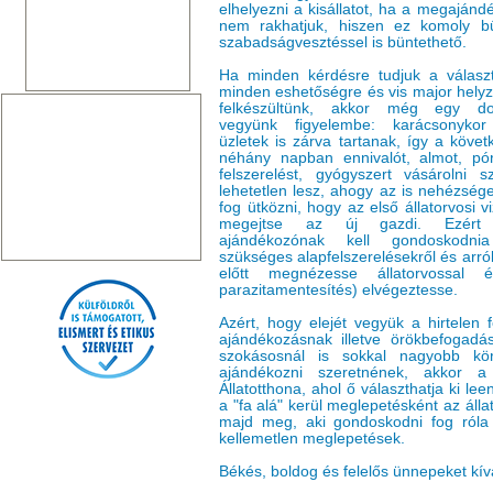
elhelyezni a kisállatot, ha a megaján
nem rakhatjuk, hiszen ez komoly b
szabadságvesztéssel is büntethető.
Ha minden kérdésre tudjuk a válasz
minden eshetőségre és vis major helyz
felkészültünk, akkor még egy do
vegyünk figyelembe: karácsonyko
üzletek is zárva tartanak, így a követ
néhány napban ennivalót, almot, pór
felszerelést, gyógyszert vásárolni sz
lehetetlen lesz, ahogy az is nehézség
fog ütközni, hogy az első állatorvosi vi
megejtse az új gazdi. Ezért
ajándékozónak kell gondoskodn
szükséges alapfelszerelésekről és arró
előtt megnézesse állatorvossal 
parazitamentesítés) elvégeztesse.
Azért, hogy elejét vegyük a hirtelen 
ajándékozásnak illetve örökbefogad
szokásosnál is sokkal nagyobb kör
ajándékozni szeretnének, akkor a 
Állatotthona, ahol ő választhatja ki l
a "fa alá" kerül meglepetésként az álla
majd meg, aki gondoskodni fog róla 
kellemetlen meglepetések.
Békés, boldog és felelős ünnepeket kí