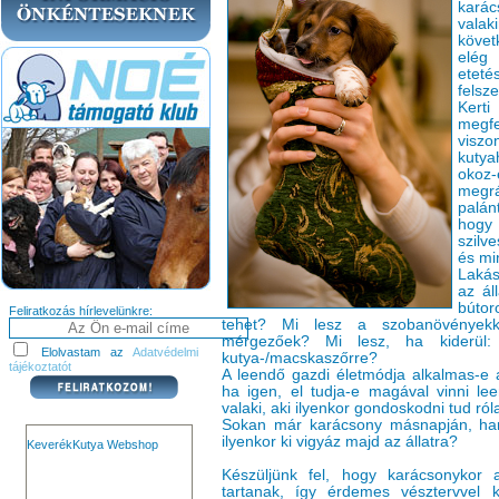
karác
vala
követ
elég 
etet
felsz
Kerti
megf
viszo
kutya
okoz
megr
palán
hogy
szilv
és mi
Lakás
az ál
búto
Feliratkozás hírlevelünkre:
tehet? Mi lesz a szobanövényekk
mérgezőek? Mi lesz, ha kiderül: 
Elolvastam az
Adatvédelmi
kutya-/macskaszőrre?
tájékoztatót
A leendő gazdi életmódja alkalmas-e a
ha igen, el tudja-e magával vinni l
valaki, aki ilyenkor gondoskodni tud ról
Sokan már karácsony másnapján, h
ilyenkor ki vigyáz majd az állatra?
KeverékKutya Webshop
Készüljünk fel, hogy karácsonykor 
tartanak, így érdemes vésztervvel k