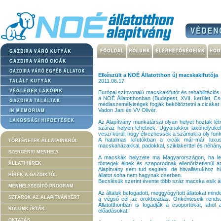
Elkészült a NOÉ Állatotthon új macskakifutója
2011.06.17.
Európai színvonalú macskakifutót és rehabilitációs
a NOÉ Állatotthonban (Budapest, XVII. kerület, Cs
médiaszemélyiségek fogják beköltöztetni a cicákat
Vadon Jani és VV Olivér.
Az Alapítvány munkatársai olyan helyet hoztak lé
száraz helyen lehetnek. Ugyanakkor lakóhelyüket 
veszi körül, hogy élvezhessék a számukra oly font
A hatalmas kifutókban a cicák már-már luxus
TÖRTÉNETEK ÁLLATAINKRÓL
macskaházakkal, padokkal, sziklakerttel és néhány
SZERGÉNYI MENHELY
A macskák helyzete ma Magyarországon, ha le
tömegek élnek és szaporodnak ellenőrizetlenül a
ÁLLATI HÍREK
Alapítvány sem tud segíteni, de hitvallásukhoz h
HÍREK A GAZDIKTÓL
állatot soha nem hagynak cserben.
Becslésük szerint évente több száz macska esik ál
MENHELYSEGÍTŐ PROGRAM
Az általuk befogadott, meggyógyított állatokat mind
SZTÁROK AZ ALAPÍTVÁNYÉRT
a végső cél az örökbeadás. Önkénteseik rendsze
Állatotthonban is fogadják a csoportokat, ahol 
RÓLUNK ÍRTÁK
előadásokat.
OKTATÁS