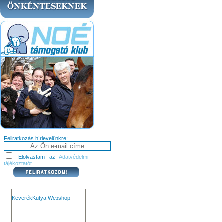
Feliratkozás hírlevelünkre:
Elolvastam az
Adatvédelmi
tájékoztatót
KeverékKutya Webshop