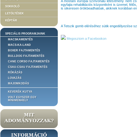
A mostani európai színvonalú létesítmény nem csu
egyfajta rehabilitációs központként is üzemel, félős
SOKKOLÓ
is sikeresen örökbeadhatóak, akiknek korábban er
LETÖLTÉSEK
KÉPTÁR
A Tetszik gomb eléréséhez sütik engedélyezése s
SPECIÁLIS PROGRAMJAINK
Megosztom a Facebookon
MACSKAMENTÉS
MACS-KA-LAND
BOXER FAJTAMENTÉS
BULLDOG FAJTAMENTÉS
CANE CORSO FAJTAMENTÉS
CSAU-CSAU FAJTAMENTÉS
RÓKÁZÁS
LOVAZÁS
MAJOMKODÁS
KEVERÉK KUTYA
VOLT EGYSZER EGY
MINIMENHELY