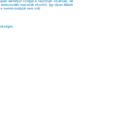
pán lakhelyül szolgál a rászoruló cicáknak, de
, antiszociális macskák részére. Így olyan állatok
re semmi esélyük nem volt.
zükséges.