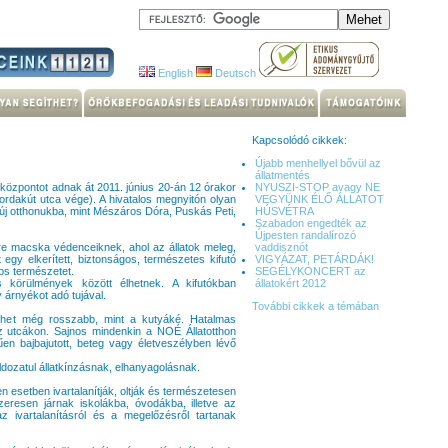
English
Deutsch
Kapcsolódó cikkek:
Újabb menhellyel bővül az
állatmentés
 központot adnak át 2011. június 20-án 12 órakor
NYUSZI-STOP avagy NE
ordakút utca vége). A hivatalos megnyitón olyan
VEGYÜNK ÉLŐ ÁLLATOT
 új otthonukba, mint Mészáros Dóra, Puskás Peti,
HÚSVÉTRA
Szabadon engedték az
Újpesten randalírozó
tre macska védenceiknek, ahol az állatok meleg,
vaddisznót
egy elkerített, biztonságos, természetes kifutó
VIGYÁZAT, PETÁRDÁK!
os természetet.
SEGÉLYKONCERT az
 körülmények között élhetnek. A kifutókban
állatokért 2012
 árnyékot adó tujával.
További cikkek a témában
het még rosszabb, mint a kutyáké. Hatalmas
z utcákon. Sajnos mindenkin a NOÉ Állatotthon
űen bajbajutott, beteg vagy életveszélyben lévő
dozatul állatkínzásnak, elhanyagolásnak.
en esetben ivartalanítják, oltják és természetesen
resen járnak iskolákba, óvodákba, illetve az
az ivartalanításról és a megelőzésről tartanak