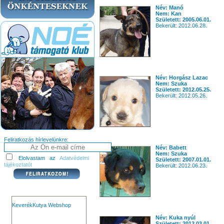
Név: Manó
Nem: Kan
Született: 2005.06.01.
Bekerült: 2012.06.28.
Név: Horgász Lazac
Nem: Szuka
Született: 2012.05.25.
Bekerült: 2012.05.26.
Feliratkozás hírlevelünkre:
Név: Babett
Nem: Szuka
Elolvastam az
Adatvédelmi
Született: 2007.01.01.
tájékoztatót
Bekerült: 2012.06.23.
KeverékKutya Webshop
Név: Kuka nyúl
Született: 2012.03.01.