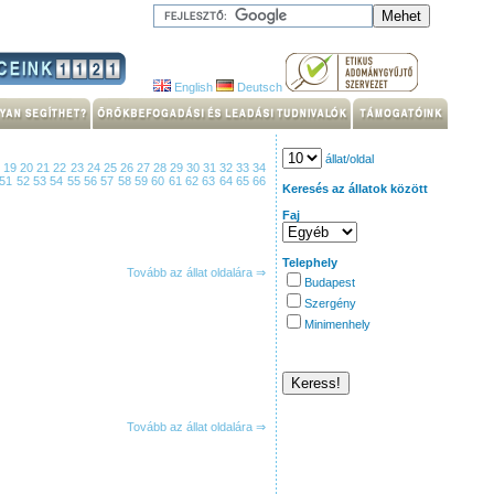
English
Deutsch
állat/oldal
8
19
20
21
22
23
24
25
26
27
28
29
30
31
32
33
34
51
52
53
54
55
56
57
58
59
60
61
62
63
64
65
66
Keresés az állatok között
Faj
Telephely
Tovább az állat oldalára ⇒
Budapest
Szergény
Minimenhely
Tovább az állat oldalára ⇒