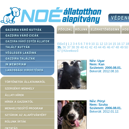
Előző
|
1
2
3
4
5
6
7
8
9
10
11
12
13
14
15
16
17
1
35.
36
37
38
39
40
41
42
43
44
45
46
47
48
49
50
67
|
Következő
Név: Ugar
Nem: Kan
Született: 2000.08.01.
Bekerült: 2012.08.10.
TÖRTÉNETEK ÁLLATAINKRÓL
SZERGÉNYI MENHELY
ÁLLATI HÍREK
Név: Pötyi
HÍREK A GAZDIKTÓL
Nem: Szuka
Született: 2006.08.01.
MENHELYSEGÍTŐ PROGRAM
Bekerült: 2012.01.12.
SZTÁROK AZ ALAPÍTVÁNYÉRT
RÓLUNK ÍRTÁK
OKTATÁS