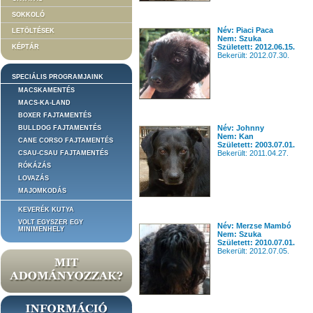
SOKKOLÓ
Név: Piaci Paca
LETÖLTÉSEK
Nem: Szuka
Született: 2012.06.15.
KÉPTÁR
Bekerült: 2012.07.30.
SPECIÁLIS PROGRAMJAINK
MACSKAMENTÉS
MACS-KA-LAND
BOXER FAJTAMENTÉS
Név: Johnny
BULLDOG FAJTAMENTÉS
Nem: Kan
CANE CORSO FAJTAMENTÉS
Született: 2003.07.01.
Bekerült: 2011.04.27.
CSAU-CSAU FAJTAMENTÉS
RÓKÁZÁS
LOVAZÁS
MAJOMKODÁS
KEVERÉK KUTYA
VOLT EGYSZER EGY
Név: Merzse Mambó
MINIMENHELY
Nem: Szuka
Született: 2010.07.01.
Bekerült: 2012.07.05.