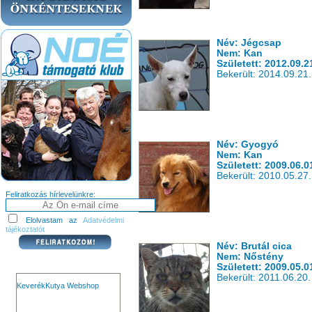
Név: Jégcsap
Nem: Kan
Született: 2012.09.2
Bekerült: 2014.09.21.
Név: Gyogyó
Nem: Kan
Született: 2009.06.0
Bekerült: 2010.05.27.
Feliratkozás hírlevelünkre:
Elolvastam az
Adatvédelmi
tájékoztatót
Név: Brutál cica
Nem: Nőstény
Született: 2009.05.0
Bekerült: 2011.06.20.
KeverékKutya Webshop