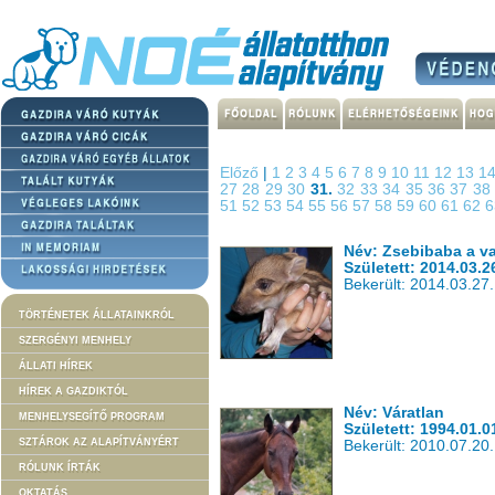
Előző
|
1
2
3
4
5
6
7
8
9
10
11
12
13
1
27
28
29
30
31.
32
33
34
35
36
37
3
51
52
53
54
55
56
57
58
59
60
61
62
Név: Zsebibaba a v
Született: 2014.03.2
Bekerült: 2014.03.27.
TÖRTÉNETEK ÁLLATAINKRÓL
SZERGÉNYI MENHELY
ÁLLATI HÍREK
HÍREK A GAZDIKTÓL
Név: Váratlan
MENHELYSEGÍTŐ PROGRAM
Született: 1994.01.0
SZTÁROK AZ ALAPÍTVÁNYÉRT
Bekerült: 2010.07.20.
RÓLUNK ÍRTÁK
OKTATÁS