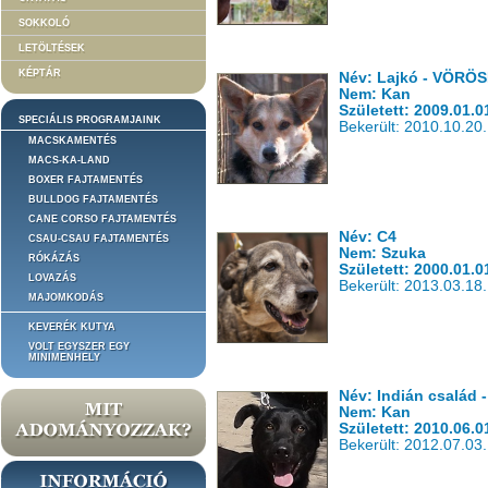
SOKKOLÓ
LETÖLTÉSEK
KÉPTÁR
Név: Lajkó - VÖRÖ
Nem: Kan
Született: 2009.01.0
SPECIÁLIS PROGRAMJAINK
Bekerült: 2010.10.20.
MACSKAMENTÉS
MACS-KA-LAND
BOXER FAJTAMENTÉS
BULLDOG FAJTAMENTÉS
CANE CORSO FAJTAMENTÉS
Név: C4
CSAU-CSAU FAJTAMENTÉS
Nem: Szuka
RÓKÁZÁS
Született: 2000.01.0
LOVAZÁS
Bekerült: 2013.03.18.
MAJOMKODÁS
KEVERÉK KUTYA
VOLT EGYSZER EGY
MINIMENHELY
Név: Indián család 
Nem: Kan
Született: 2010.06.0
Bekerült: 2012.07.03.