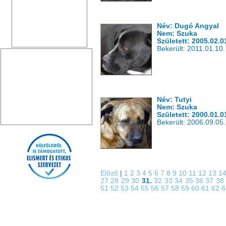
Név: Dugó Angyal
Nem: Szuka
Született: 2005.02.0
Bekerült: 2011.01.10.
Név: Tutyi
Nem: Szuka
Született: 2000.01.0
Bekerült: 2006.09.05.
Előző
|
1
2
3
4
5
6
7
8
9
10
11
12
13
1
27
28
29
30
31.
32
33
34
35
36
37
3
51
52
53
54
55
56
57
58
59
60
61
62