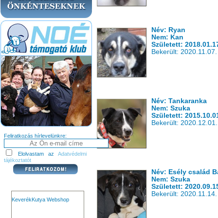
Név: Ryan
Nem: Kan
Született: 2018.01.1
Bekerült: 2020.11.07.
Név: Tankaranka
Nem: Szuka
Született: 2015.10.0
Bekerült: 2020.12.01.
Feliratkozás hírlevelünkre:
Elolvastam az
Adatvédelmi
tájékoztatót
Név: Esély család B
Nem: Szuka
Született: 2020.09.1
Bekerült: 2020.11.14.
KeverékKutya Webshop