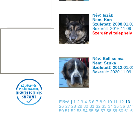
Név: Iszák
Nem: Kan
Született: 2008.01.0
Bekerült: 2016.11.09.
Szergényi telephely
Név: Bellissima
Nem: Szuka
Született: 2012.01.0
Bekerült: 2020.11.09.
Előző
|
1
2
3
4
5
6
7
8
9
10
11
12
13.
26
27
28
29
30
31
32
33
34
35
36
37
50
51
52
53
54
55
56
57
58
59
60
61