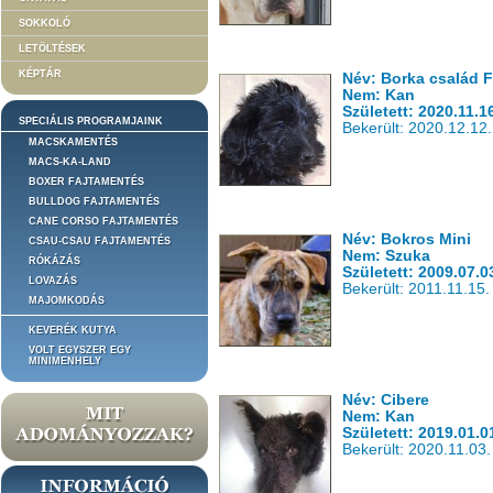
SOKKOLÓ
LETÖLTÉSEK
KÉPTÁR
Név: Borka család 
Nem: Kan
Született: 2020.11.1
SPECIÁLIS PROGRAMJAINK
Bekerült: 2020.12.12.
MACSKAMENTÉS
MACS-KA-LAND
BOXER FAJTAMENTÉS
BULLDOG FAJTAMENTÉS
CANE CORSO FAJTAMENTÉS
Név: Bokros Mini
CSAU-CSAU FAJTAMENTÉS
Nem: Szuka
RÓKÁZÁS
Született: 2009.07.0
LOVAZÁS
Bekerült: 2011.11.15.
MAJOMKODÁS
KEVERÉK KUTYA
VOLT EGYSZER EGY
MINIMENHELY
Név: Cibere
Nem: Kan
Született: 2019.01.0
Bekerült: 2020.11.03.