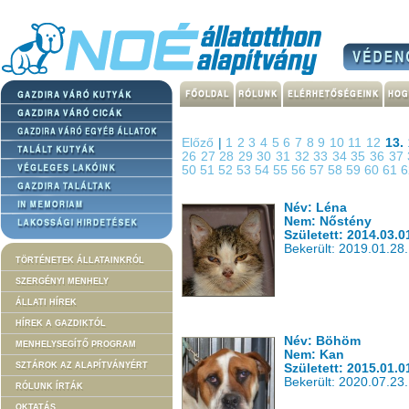
Előző
|
1
2
3
4
5
6
7
8
9
10
11
12
13.
26
27
28
29
30
31
32
33
34
35
36
37
50
51
52
53
54
55
56
57
58
59
60
61
Név: Léna
Nem: Nőstény
Született: 2014.03.0
Bekerült: 2019.01.28.
TÖRTÉNETEK ÁLLATAINKRÓL
SZERGÉNYI MENHELY
ÁLLATI HÍREK
HÍREK A GAZDIKTÓL
Név: Böhöm
MENHELYSEGÍTŐ PROGRAM
Nem: Kan
SZTÁROK AZ ALAPÍTVÁNYÉRT
Született: 2015.01.0
Bekerült: 2020.07.23.
RÓLUNK ÍRTÁK
OKTATÁS