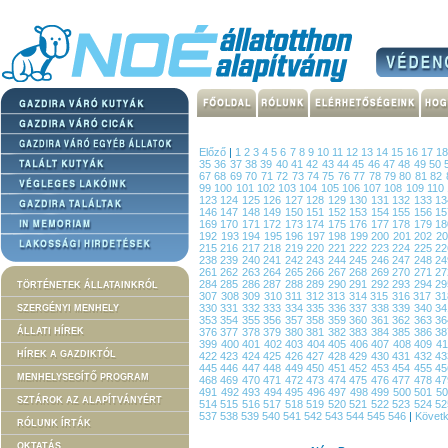
Előző
|
1
2
3
4
5
6
7
8
9
10
11
12
13
14
15
16
17
1
35
36
37
38
39
40
41
42
43
44
45
46
47
48
49
50
67
68
69
70
71
72
73
74
75
76
77
78
79
80
81
82
99
100
101
102
103
104
105
106
107
108
109
110
123
124
125
126
127
128
129
130
131
132
133
1
146
147
148
149
150
151
152
153
154
155
156
1
169
170
171
172
173
174
175
176
177
178
179
1
192
193
194
195
196
197
198
199
200
201
202
2
215
216
217
218
219
220
221
222
223
224
225
2
238
239
240
241
242
243
244
245
246
247
248
2
261
262
263
264
265
266
267
268
269
270
271
2
284
285
286
287
288
289
290
291
292
293
294
2
TÖRTÉNETEK ÁLLATAINKRÓL
307
308
309
310
311
312
313
314
315
316
317
3
330
331
332
333
334
335
336
337
338
339
340
3
SZERGÉNYI MENHELY
353
354
355
356
357
358
359
360
361
362
363
3
ÁLLATI HÍREK
376
377
378
379
380
381
382
383
384
385
386
3
399
400
401
402
403
404
405
406
407
408
409
4
HÍREK A GAZDIKTÓL
422
423
424
425
426
427
428
429
430
431
432
4
445
446
447
448
449
450
451
452
453
454
455
4
MENHELYSEGÍTŐ PROGRAM
468
469
470
471
472
473
474
475
476
477
478
4
491
492
493
494
495
496
497
498
499
500
501
5
SZTÁROK AZ ALAPÍTVÁNYÉRT
514
515
516
517
518
519
520
521
522
523
524
5
537
538
539
540
541
542
543
544
545
546
|
Követ
RÓLUNK ÍRTÁK
OKTATÁS