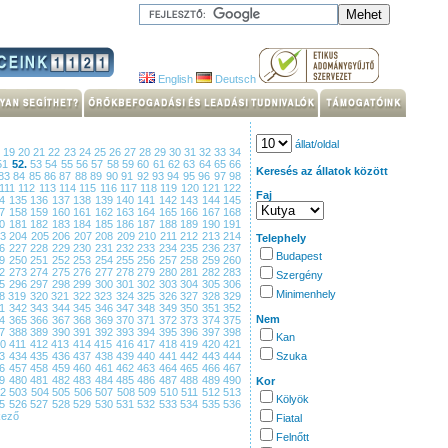
English
Deutsch
állat/oldal
8
19
20
21
22
23
24
25
26
27
28
29
30
31
32
33
34
51
52.
53
54
55
56
57
58
59
60
61
62
63
64
65
66
Keresés az állatok között
83
84
85
86
87
88
89
90
91
92
93
94
95
96
97
98
111
112
113
114
115
116
117
118
119
120
121
122
Faj
34
135
136
137
138
139
140
141
142
143
144
145
57
158
159
160
161
162
163
164
165
166
167
168
80
181
182
183
184
185
186
187
188
189
190
191
03
204
205
206
207
208
209
210
211
212
213
214
Telephely
26
227
228
229
230
231
232
233
234
235
236
237
Budapest
49
250
251
252
253
254
255
256
257
258
259
260
72
273
274
275
276
277
278
279
280
281
282
283
Szergény
95
296
297
298
299
300
301
302
303
304
305
306
Minimenhely
18
319
320
321
322
323
324
325
326
327
328
329
41
342
343
344
345
346
347
348
349
350
351
352
Nem
64
365
366
367
368
369
370
371
372
373
374
375
87
388
389
390
391
392
393
394
395
396
397
398
Kan
10
411
412
413
414
415
416
417
418
419
420
421
33
434
435
436
437
438
439
440
441
442
443
444
Szuka
56
457
458
459
460
461
462
463
464
465
466
467
79
480
481
482
483
484
485
486
487
488
489
490
Kor
02
503
504
505
506
507
508
509
510
511
512
513
Kölyök
25
526
527
528
529
530
531
532
533
534
535
536
kező
Fiatal
Felnőtt