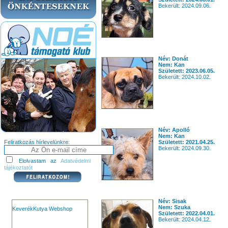
Bekerült: 2024.09.06.
Név: Donát
Nem: Kan
Született: 2023.06.05.
Bekerült: 2024.10.02.
Név: Apolló
Nem: Kan
Feliratkozás hírlevelünkre:
Született: 2021.04.25.
Bekerült: 2024.09.30.
Elolvastam az
Adatvédelmi
tájékoztatót
Név: Sisak
Nem: Szuka
KeverékKutya Webshop
Született: 2022.04.01.
Bekerült: 2024.04.12.