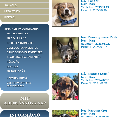
Név: Pongor
Nem: Kan
SOKKOLÓ
Született: 2019.11.24.
Bekerült: 2022.04.07.
LETÖLTÉSEK
KÉPTÁR
SPECIÁLIS PROGRAMJAINK
MACSKAMENTÉS
Név: Domony család Duri
MACS-KA-LAND
Nem: Kan
BOXER FAJTAMENTÉS
Született: 2011.03.15.
Bekerült: 2023.09.15.
BULLDOG FAJTAMENTÉS
CANE CORSO FAJTAMENTÉS
CSAU-CSAU FAJTAMENTÉS
RÓKÁZÁS
LOVAZÁS
MAJOMKODÁS
Név: Buddha Szikhí
Nem: Kan
KEVERÉK KUTYA
Született: 2024.07.13.
VOLT EGYSZER EGY
Bekerült: 2024.07.27.
MINIMENHELY
Név: Kápolna Keve
Nem: Kan
Született: 2024.08.01.