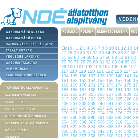
Előző
|
1
2
3
4
5
6
7
8
9
10
11
12
13
1
27
28
29
30
31
32
33
34
35
36
37
38
51
52
53
54
55
56
57
58
59
60
61
62
75
76
77
78
79
80
81
82
83
84
85
86
99
100
101
102
103
104
105
106
107
117
118
119
120
121
122
123
124
1
134
135
136
137
138
139
140
141
1
151
152
153
154
155
156
157
158
1
168
169
170
171
172
173
174
175
1
TÖRTÉNETEK ÁLLATAINKRÓL
185
186
187
188
189
190
191
192
1
202
203
204
205
206
207
208
209
2
SZERGÉNYI MENHELY
219
220
221
222
223
224
225
226
2
ÁLLATI HÍREK
236
237
238
239
240
241
242
243
2
253
254
255
256
257
258
259
260
2
HÍREK A GAZDIKTÓL
270
271
272
273
274
275
276
277
2
MENHELYSEGÍTŐ PROGRAM
287
288
289
290
291
292
293
294
2
304
305
306
307
308
309
310
311
3
SZTÁROK AZ ALAPÍTVÁNYÉRT
321
322
323
324
325
326
327
328
3
RÓLUNK ÍRTÁK
338
339
340
341
342
343
344
345
3
355
356
357
358
359
360
361
362
3
OKTATÁS