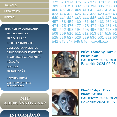
372
373
374
375
376
377
378
379
3
SOKKOLÓ
389
390
391
392
393
394
395
396
3
406
407
408
409
410
411
412
413
4
LETÖLTÉSEK
423
424
425
426
427
428
429
430
4
440
441
442
443
444
445
446
447
4
KÉPTÁR
457
458
459
460
461
462
463
464
4
474
475
476
477
478
479
480
481
4
SPECIÁLIS PROGRAMJAINK
491
492
493
494
495
496
497
498
4
508
509
510
511
512
513
514
515
5
MACSKAMENTÉS
525
526
527
528
529
530
531
532
5
MACS-KA-LAND
542
543
544
545
546
|
Következő
BOXER FAJTAMENTÉS
BULLDOG FAJTAMENTÉS
Név: Tárkony Tarek
CANE CORSO FAJTAMENTÉS
Nem: Kan
CSAU-CSAU FAJTAMENTÉS
Született: 2024.04.0
RÓKÁZÁS
Bekerült: 2024.09.06.
LOVAZÁS
MAJOMKODÁS
KEVERÉK KUTYA
VOLT EGYSZER EGY
MINIMENHELY
Név: Polgár Pika
Nem: Szuka
Született: 2024.08.2
Bekerült: 2024.10.07.