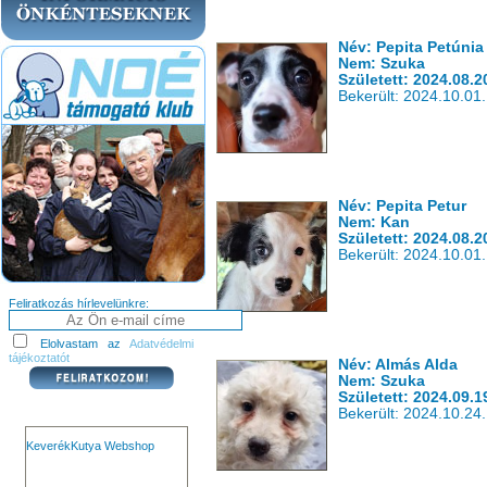
Név: Pepita Petúnia
Nem: Szuka
Született: 2024.08.2
Bekerült: 2024.10.01.
Név: Pepita Petur
Nem: Kan
Született: 2024.08.2
Bekerült: 2024.10.01.
Feliratkozás hírlevelünkre:
Elolvastam az
Adatvédelmi
tájékoztatót
Név: Almás Alda
Nem: Szuka
Született: 2024.09.1
Bekerült: 2024.10.24.
KeverékKutya Webshop