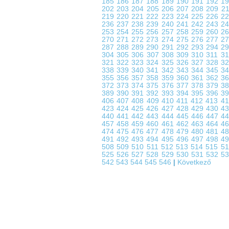
185
186
187
188
189
190
191
192
1
202
203
204
205
206
207
208
209
2
219
220
221
222
223
224
225
226
2
236
237
238
239
240
241
242
243
2
253
254
255
256
257
258
259
260
2
270
271
272
273
274
275
276
277
2
287
288
289
290
291
292
293
294
2
304
305
306
307
308
309
310
311
3
321
322
323
324
325
326
327
328
3
338
339
340
341
342
343
344
345
3
355
356
357
358
359
360
361
362
3
372
373
374
375
376
377
378
379
3
389
390
391
392
393
394
395
396
3
406
407
408
409
410
411
412
413
4
423
424
425
426
427
428
429
430
4
440
441
442
443
444
445
446
447
4
457
458
459
460
461
462
463
464
4
474
475
476
477
478
479
480
481
4
491
492
493
494
495
496
497
498
4
508
509
510
511
512
513
514
515
5
525
526
527
528
529
530
531
532
5
542
543
544
545
546
|
Következő