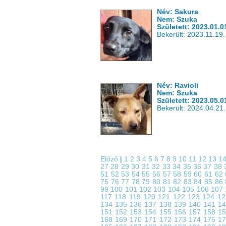
Név: Sakura
Nem: Szuka
Született: 2023.01.0
Bekerült: 2023.11.19.
Név: Ravioli
Nem: Szuka
Született: 2023.05.0
Bekerült: 2024.04.21.
Előző
|
1
2
3
4
5
6
7
8
9
10
11
12
13
1
27
28
29
30
31
32
33
34
35
36
37
38
51
52
53
54
55
56
57
58
59
60
61
62
75
76
77
78
79
80
81
82
83
84
85
86
99
100
101
102
103
104
105
106
107
117
118
119
120
121
122
123
124
1
134
135
136
137
138
139
140
141
1
151
152
153
154
155
156
157
158
1
168
169
170
171
172
173
174
175
1