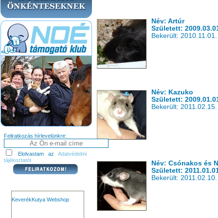
Név: Artúr
Született: 2009.03.0
Bekerült: 2010.11.01.
Név: Kazuko
Született: 2009.01.0
Bekerült: 2011.02.15.
Feliratkozás hírlevelünkre:
Elolvastam az
Adatvédelmi
tájékoztatót
Név: Csónakos és 
Született: 2011.01.0
Bekerült: 2011.02.10.
KeverékKutya Webshop