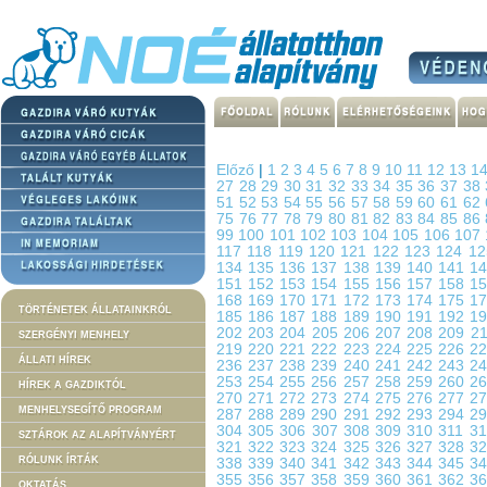
Előző
|
1
2
3
4
5
6
7
8
9
10
11
12
13
1
27
28
29
30
31
32
33
34
35
36
37
38
51
52
53
54
55
56
57
58
59
60
61
62
75
76
77
78
79
80
81
82
83
84
85
86
99
100
101
102
103
104
105
106
107
117
118
119
120
121
122
123
124
1
134
135
136
137
138
139
140
141
1
151
152
153
154
155
156
157
158
1
168
169
170
171
172
173
174
175
1
TÖRTÉNETEK ÁLLATAINKRÓL
185
186
187
188
189
190
191
192
1
202
203
204
205
206
207
208
209
2
SZERGÉNYI MENHELY
219
220
221
222
223
224
225
226
2
ÁLLATI HÍREK
236
237
238
239
240
241
242
243
2
253
254
255
256
257
258
259
260
2
HÍREK A GAZDIKTÓL
270
271
272
273
274
275
276
277
2
MENHELYSEGÍTŐ PROGRAM
287
288
289
290
291
292
293
294
2
304
305
306
307
308
309
310
311
3
SZTÁROK AZ ALAPÍTVÁNYÉRT
321
322
323
324
325
326
327
328
3
RÓLUNK ÍRTÁK
338
339
340
341
342
343
344
345
3
355
356
357
358
359
360
361
362
3
OKTATÁS