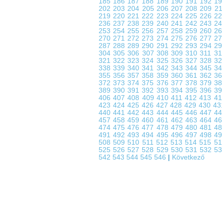
185
186
187
188
189
190
191
192
1
202
203
204
205
206
207
208
209
2
219
220
221
222
223
224
225
226
2
236
237
238
239
240
241
242
243
2
253
254
255
256
257
258
259
260
2
270
271
272
273
274
275
276
277
2
287
288
289
290
291
292
293
294
2
304
305
306
307
308
309
310
311
3
321
322
323
324
325
326
327
328
3
338
339
340
341
342
343
344
345
3
355
356
357
358
359
360
361
362
3
372
373
374
375
376
377
378
379
3
389
390
391
392
393
394
395
396
3
406
407
408
409
410
411
412
413
4
423
424
425
426
427
428
429
430
4
440
441
442
443
444
445
446
447
4
457
458
459
460
461
462
463
464
4
474
475
476
477
478
479
480
481
4
491
492
493
494
495
496
497
498
4
508
509
510
511
512
513
514
515
5
525
526
527
528
529
530
531
532
5
542
543
544
545
546
|
Következő