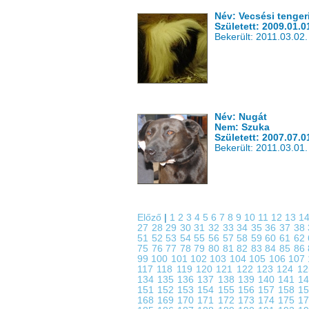
Név: Vecsési tenger
Született: 2009.01.0
Bekerült: 2011.03.02.
Név: Nugát
Nem: Szuka
Született: 2007.07.0
Bekerült: 2011.03.01.
Előző
|
1
2
3
4
5
6
7
8
9
10
11
12
13
1
27
28
29
30
31
32
33
34
35
36
37
38
51
52
53
54
55
56
57
58
59
60
61
62
75
76
77
78
79
80
81
82
83
84
85
86
99
100
101
102
103
104
105
106
107
117
118
119
120
121
122
123
124
1
134
135
136
137
138
139
140
141
1
151
152
153
154
155
156
157
158
1
168
169
170
171
172
173
174
175
1