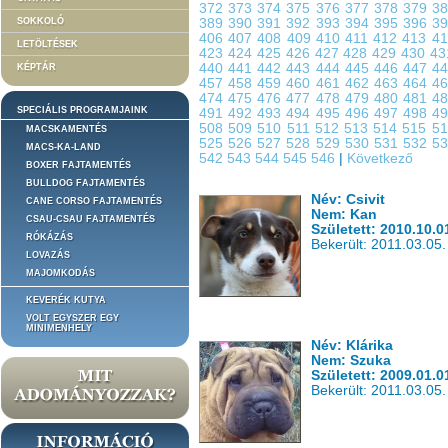
372
373
374
375
376
377
378
379
3
SOKKOLÓ
389
390
391
392
393
394
395
396
3
406
407
408
409
410
411
412
413
4
LETÖLTÉSEK
423
424
425
426
427
428
429
430
4
440
441
442
443
444
445
446
447
4
KÉPTÁR
457
458
459
460
461
462
463
464
4
474
475
476
477
478
479
480
481
4
SPECIÁLIS PROGRAMJAINK
491
492
493
494
495
496
497
498
4
508
509
510
511
512
513
514
515
5
MACSKAMENTÉS
525
526
527
528
529
530
531
532
5
MACS-KA-LAND
542
543
544
545
546
|
Következő
BOXER FAJTAMENTÉS
BULLDOG FAJTAMENTÉS
Név: Csivit
CANE CORSO FAJTAMENTÉS
Nem: Kan
CSAU-CSAU FAJTAMENTÉS
Született: 2010.10.0
RÓKÁZÁS
Bekerült: 2011.03.05.
LOVAZÁS
MAJOMKODÁS
KEVERÉK KUTYA
VOLT EGYSZER EGY
MINIMENHELY
Név: Klárika
Nem: Szuka
Született: 2009.01.0
Bekerült: 2011.03.05.