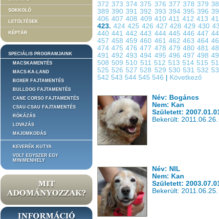
372
373
374
375
376
377
378
379
3
SOKKOLÓ
389
390
391
392
393
394
395
396
3
406
407
408
409
410
411
412
413
4
LETÖLTÉSEK
423.
424
425
426
427
428
429
430
4
440
441
442
443
444
445
446
447
4
KÉPTÁR
457
458
459
460
461
462
463
464
4
474
475
476
477
478
479
480
481
4
SPECIÁLIS PROGRAMJAINK
491
492
493
494
495
496
497
498
4
508
509
510
511
512
513
514
515
5
MACSKAMENTÉS
525
526
527
528
529
530
531
532
5
MACS-KA-LAND
542
543
544
545
546
|
Következő
BOXER FAJTAMENTÉS
BULLDOG FAJTAMENTÉS
Név: Bogáncs
CANE CORSO FAJTAMENTÉS
Nem: Kan
CSAU-CSAU FAJTAMENTÉS
Született: 2007.01.0
RÓKÁZÁS
Bekerült: 2011.06.26.
LOVAZÁS
MAJOMKODÁS
KEVERÉK KUTYA
VOLT EGYSZER EGY
MINIMENHELY
Név: NIL
Nem: Kan
Született: 2003.07.0
Bekerült: 2011.06.25.