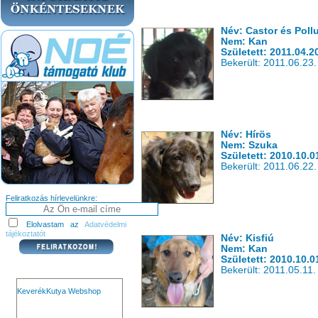
Név: Castor és Poll
Nem: Kan
Született: 2011.04.2
Bekerült: 2011.06.23.
Név: Hírös
Nem: Szuka
Született: 2010.10.0
Bekerült: 2011.06.22.
Feliratkozás hírlevelünkre:
Elolvastam az
Adatvédelmi
tájékoztatót
Név: Kisfiú
Nem: Kan
Született: 2010.10.0
Bekerült: 2011.05.11.
KeverékKutya Webshop