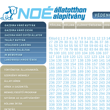
Előző
|
1
2
3
4
5
6
7
8
9
10
11
12
13
1
27
28
29
30
31
32
33
34
35
36
37
38
51
52
53
54
55
56
57
58
59
60
61
62
75
76
77
78
79
80
81
82
83
84
85
86
99
100
101
102
103
104
105
106
107
117
118
119
120
121
122
123
124
1
134
135
136
137
138
139
140
141
1
151
152
153
154
155
156
157
158
1
168
169
170
171
172
173
174
175
1
TÖRTÉNETEK ÁLLATAINKRÓL
185
186
187
188
189
190
191
192
1
202
203
204
205
206
207
208
209
2
SZERGÉNYI MENHELY
219
220
221
222
223
224
225
226
2
ÁLLATI HÍREK
236
237
238
239
240
241
242
243
2
253
254
255
256
257
258
259
260
2
HÍREK A GAZDIKTÓL
270
271
272
273
274
275
276
277
2
MENHELYSEGÍTŐ PROGRAM
287
288
289
290
291
292
293
294
2
304
305
306
307
308
309
310
311
3
SZTÁROK AZ ALAPÍTVÁNYÉRT
321
322
323
324
325
326
327
328
3
RÓLUNK ÍRTÁK
338
339
340
341
342
343
344
345
3
355
356
357
358
359
360
361
362
3
OKTATÁS