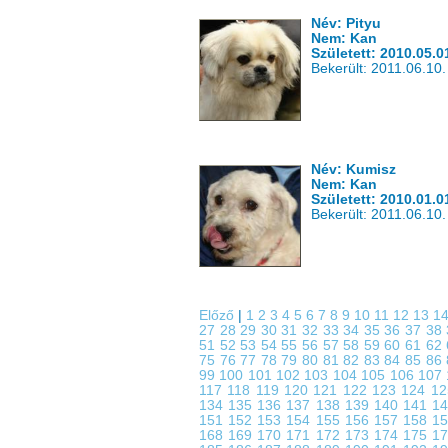
Név: Pityu
Nem: Kan
Született: 2010.05.0
Bekerült: 2011.06.10.
Név: Kumisz
Nem: Kan
Született: 2010.01.0
Bekerült: 2011.06.10.
Előző
|
1
2
3
4
5
6
7
8
9
10
11
12
13
1
27
28
29
30
31
32
33
34
35
36
37
38
51
52
53
54
55
56
57
58
59
60
61
62
75
76
77
78
79
80
81
82
83
84
85
86
99
100
101
102
103
104
105
106
107
117
118
119
120
121
122
123
124
1
134
135
136
137
138
139
140
141
1
151
152
153
154
155
156
157
158
1
168
169
170
171
172
173
174
175
1