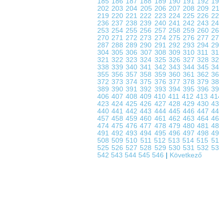
185
186
187
188
189
190
191
192
1
202
203
204
205
206
207
208
209
2
219
220
221
222
223
224
225
226
2
236
237
238
239
240
241
242
243
2
253
254
255
256
257
258
259
260
2
270
271
272
273
274
275
276
277
2
287
288
289
290
291
292
293
294
2
304
305
306
307
308
309
310
311
3
321
322
323
324
325
326
327
328
3
338
339
340
341
342
343
344
345
3
355
356
357
358
359
360
361
362
3
372
373
374
375
376
377
378
379
3
389
390
391
392
393
394
395
396
3
406
407
408
409
410
411
412
413
4
423
424
425
426
427
428
429
430
4
440
441
442
443
444
445
446
447
4
457
458
459
460
461
462
463
464
4
474
475
476
477
478
479
480
481
4
491
492
493
494
495
496
497
498
4
508
509
510
511
512
513
514
515
5
525
526
527
528
529
530
531
532
5
542
543
544
545
546
|
Következő