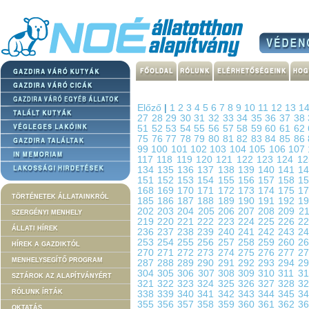
Előző
|
1
2
3
4
5
6
7
8
9
10
11
12
13
1
27
28
29
30
31
32
33
34
35
36
37
38
51
52
53
54
55
56
57
58
59
60
61
62
75
76
77
78
79
80
81
82
83
84
85
86
99
100
101
102
103
104
105
106
107
117
118
119
120
121
122
123
124
1
134
135
136
137
138
139
140
141
1
151
152
153
154
155
156
157
158
1
168
169
170
171
172
173
174
175
1
TÖRTÉNETEK ÁLLATAINKRÓL
185
186
187
188
189
190
191
192
1
202
203
204
205
206
207
208
209
2
SZERGÉNYI MENHELY
219
220
221
222
223
224
225
226
2
ÁLLATI HÍREK
236
237
238
239
240
241
242
243
2
253
254
255
256
257
258
259
260
2
HÍREK A GAZDIKTÓL
270
271
272
273
274
275
276
277
2
MENHELYSEGÍTŐ PROGRAM
287
288
289
290
291
292
293
294
2
304
305
306
307
308
309
310
311
3
SZTÁROK AZ ALAPÍTVÁNYÉRT
321
322
323
324
325
326
327
328
3
RÓLUNK ÍRTÁK
338
339
340
341
342
343
344
345
3
355
356
357
358
359
360
361
362
3
OKTATÁS