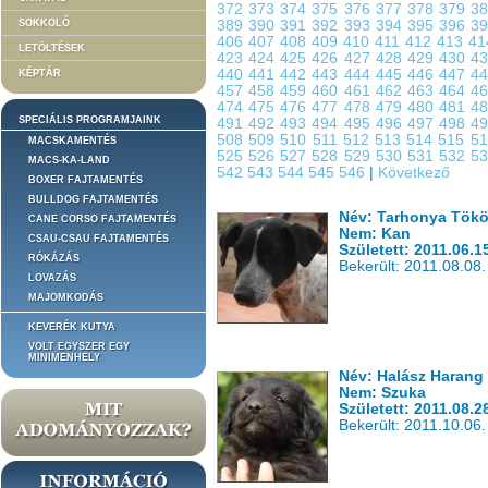
372
373
374
375
376
377
378
379
3
SOKKOLÓ
389
390
391
392
393
394
395
396
3
406
407
408
409
410
411
412
413
4
LETÖLTÉSEK
423
424
425
426
427
428
429
430
4
440
441
442
443
444
445
446
447
4
KÉPTÁR
457
458
459
460
461
462
463
464
4
474
475
476
477
478
479
480
481
4
SPECIÁLIS PROGRAMJAINK
491
492
493
494
495
496
497
498
4
508
509
510
511
512
513
514
515
5
MACSKAMENTÉS
525
526
527
528
529
530
531
532
5
MACS-KA-LAND
542
543
544
545
546
|
Következő
BOXER FAJTAMENTÉS
BULLDOG FAJTAMENTÉS
Név: Tarhonya Tök
CANE CORSO FAJTAMENTÉS
Nem: Kan
CSAU-CSAU FAJTAMENTÉS
Született: 2011.06.1
RÓKÁZÁS
Bekerült: 2011.08.08.
LOVAZÁS
MAJOMKODÁS
KEVERÉK KUTYA
VOLT EGYSZER EGY
MINIMENHELY
Név: Halász Harang
Nem: Szuka
Született: 2011.08.2
Bekerült: 2011.10.06.