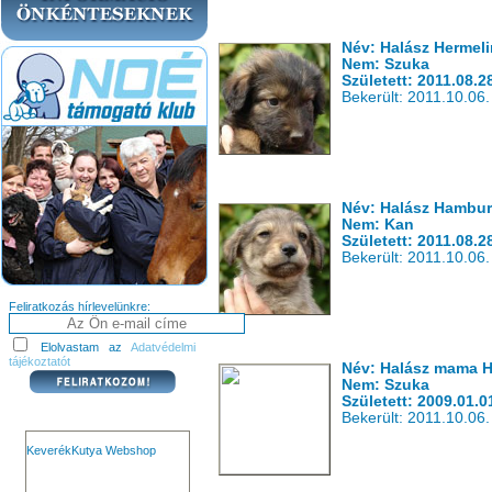
Név: Halász Hermeli
Nem: Szuka
Született: 2011.08.2
Bekerült: 2011.10.06.
Név: Halász Hambur
Nem: Kan
Született: 2011.08.2
Bekerült: 2011.10.06.
Feliratkozás hírlevelünkre:
Elolvastam az
Adatvédelmi
tájékoztatót
Név: Halász mama H
Nem: Szuka
Született: 2009.01.0
Bekerült: 2011.10.06.
KeverékKutya Webshop