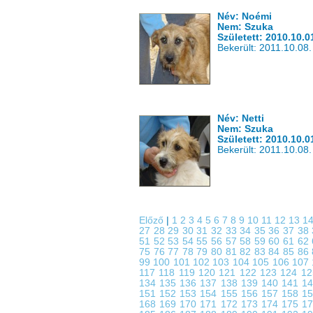
Név: Noémi
Nem: Szuka
Született: 2010.10.0
Bekerült: 2011.10.08.
Név: Netti
Nem: Szuka
Született: 2010.10.0
Bekerült: 2011.10.08.
Előző
|
1
2
3
4
5
6
7
8
9
10
11
12
13
1
27
28
29
30
31
32
33
34
35
36
37
38
51
52
53
54
55
56
57
58
59
60
61
62
75
76
77
78
79
80
81
82
83
84
85
86
99
100
101
102
103
104
105
106
107
117
118
119
120
121
122
123
124
1
134
135
136
137
138
139
140
141
1
151
152
153
154
155
156
157
158
1
168
169
170
171
172
173
174
175
1