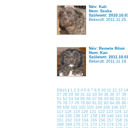
Név: Kati
Nem: Szuka
Született: 2010.10.0
Bekerült: 2011.11.25.
Név: Remete Römi
Nem: Kan
Született: 2011.10.0
Bekerült: 2011.11.19.
Előző
|
1
2
3
4
5
6
7
8
9
10
11
12
13
1
27
28
29
30
31
32
33
34
35
36
37
38
51
52
53
54
55
56
57
58
59
60
61
62
75
76
77
78
79
80
81
82
83
84
85
86
99
100
101
102
103
104
105
106
107
117
118
119
120
121
122
123
124
1
134
135
136
137
138
139
140
141
1
151
152
153
154
155
156
157
158
1
168
169
170
171
172
173
174
175
1