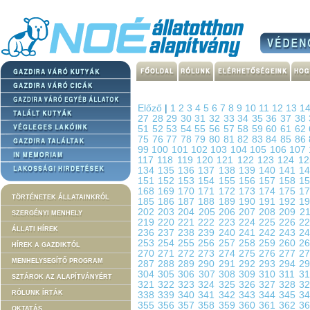
Előző
|
1
2
3
4
5
6
7
8
9
10
11
12
13
1
27
28
29
30
31
32
33
34
35
36
37
38
51
52
53
54
55
56
57
58
59
60
61
62
75
76
77
78
79
80
81
82
83
84
85
86
99
100
101
102
103
104
105
106
107
117
118
119
120
121
122
123
124
1
134
135
136
137
138
139
140
141
1
151
152
153
154
155
156
157
158
1
168
169
170
171
172
173
174
175
1
TÖRTÉNETEK ÁLLATAINKRÓL
185
186
187
188
189
190
191
192
1
202
203
204
205
206
207
208
209
2
SZERGÉNYI MENHELY
219
220
221
222
223
224
225
226
2
ÁLLATI HÍREK
236
237
238
239
240
241
242
243
2
253
254
255
256
257
258
259
260
2
HÍREK A GAZDIKTÓL
270
271
272
273
274
275
276
277
2
MENHELYSEGÍTŐ PROGRAM
287
288
289
290
291
292
293
294
2
304
305
306
307
308
309
310
311
3
SZTÁROK AZ ALAPÍTVÁNYÉRT
321
322
323
324
325
326
327
328
3
RÓLUNK ÍRTÁK
338
339
340
341
342
343
344
345
3
355
356
357
358
359
360
361
362
3
OKTATÁS