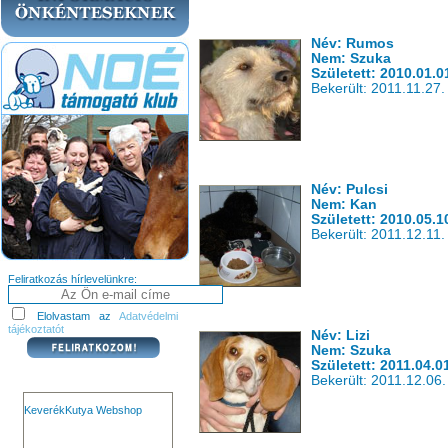
Név: Rumos
Nem: Szuka
Született: 2010.01.0
Bekerült: 2011.11.27.
Név: Pulcsi
Nem: Kan
Született: 2010.05.1
Bekerült: 2011.12.11.
Feliratkozás hírlevelünkre:
Elolvastam az
Adatvédelmi
tájékoztatót
Név: Lizi
Nem: Szuka
Született: 2011.04.0
Bekerült: 2011.12.06.
KeverékKutya Webshop