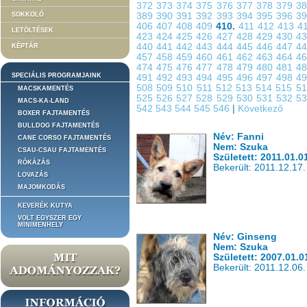
372
373
374
375
376
377
378
379
3
SOKKOLÓ
389
390
391
392
393
394
395
396
3
406
407
408
409
410.
411
412
413
4
LETÖLTÉSEK
423
424
425
426
427
428
429
430
4
440
441
442
443
444
445
446
447
4
KÉPTÁR
457
458
459
460
461
462
463
464
4
474
475
476
477
478
479
480
481
4
SPECIÁLIS PROGRAMJAINK
491
492
493
494
495
496
497
498
4
508
509
510
511
512
513
514
515
5
MACSKAMENTÉS
525
526
527
528
529
530
531
532
5
MACS-KA-LAND
542
543
544
545
546
|
Következő
BOXER FAJTAMENTÉS
BULLDOG FAJTAMENTÉS
Név: Fanni
CANE CORSO FAJTAMENTÉS
Nem: Szuka
CSAU-CSAU FAJTAMENTÉS
Született: 2011.01.0
RÓKÁZÁS
Bekerült: 2011.12.17.
LOVAZÁS
MAJOMKODÁS
KEVERÉK KUTYA
VOLT EGYSZER EGY
MINIMENHELY
Név: Ginseng
Nem: Szuka
Született: 2007.01.0
Bekerült: 2011.12.06.