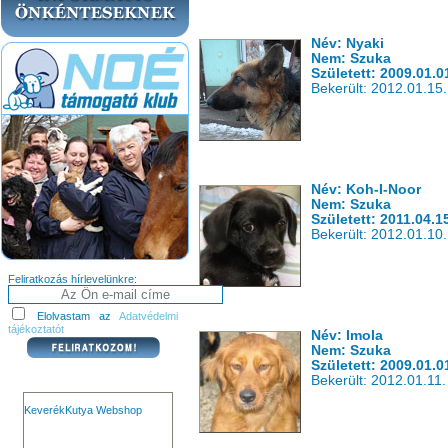
Név: Nyaki
Nem: Szuka
Született: 2009.01.0
Bekerült: 2012.01.15.
Név: Koh-I-Noor
Nem: Szuka
Született: 2011.04.1
Bekerült: 2012.01.10.
Feliratkozás hírlevelünkre:
Elolvastam az
Adatvédelmi
tájékoztatót
Név: Imola
Nem: Szuka
Született: 2009.01.0
Bekerült: 2012.01.11.
KeverékKutya Webshop