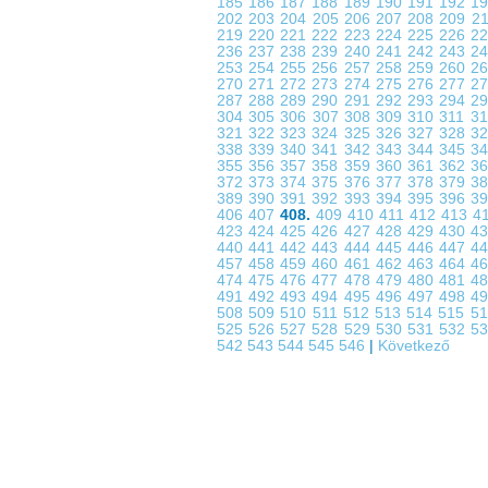
185
186
187
188
189
190
191
192
1
202
203
204
205
206
207
208
209
2
219
220
221
222
223
224
225
226
2
236
237
238
239
240
241
242
243
2
253
254
255
256
257
258
259
260
2
270
271
272
273
274
275
276
277
2
287
288
289
290
291
292
293
294
2
304
305
306
307
308
309
310
311
3
321
322
323
324
325
326
327
328
3
338
339
340
341
342
343
344
345
3
355
356
357
358
359
360
361
362
3
372
373
374
375
376
377
378
379
3
389
390
391
392
393
394
395
396
3
406
407
408.
409
410
411
412
413
4
423
424
425
426
427
428
429
430
4
440
441
442
443
444
445
446
447
4
457
458
459
460
461
462
463
464
4
474
475
476
477
478
479
480
481
4
491
492
493
494
495
496
497
498
4
508
509
510
511
512
513
514
515
5
525
526
527
528
529
530
531
532
5
542
543
544
545
546
|
Következő