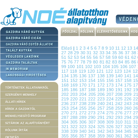
Előző
|
1
2
3
4
5
6
7
8
9
10
11
12
13
1
27
28
29
30
31
32
33
34
35
36
37
38
51
52
53
54
55
56
57
58
59
60
61
62
75
76
77
78
79
80
81
82
83
84
85
86
99
100
101
102
103
104
105
106
107
117
118
119
120
121
122
123
124
1
134
135
136
137
138
139
140
141
1
151
152
153
154
155
156
157
158
1
168
169
170
171
172
173
174
175
1
TÖRTÉNETEK ÁLLATAINKRÓL
185
186
187
188
189
190
191
192
1
202
203
204
205
206
207
208
209
2
SZERGÉNYI MENHELY
219
220
221
222
223
224
225
226
2
ÁLLATI HÍREK
236
237
238
239
240
241
242
243
2
253
254
255
256
257
258
259
260
2
HÍREK A GAZDIKTÓL
270
271
272
273
274
275
276
277
2
MENHELYSEGÍTŐ PROGRAM
287
288
289
290
291
292
293
294
2
304
305
306
307
308
309
310
311
3
SZTÁROK AZ ALAPÍTVÁNYÉRT
321
322
323
324
325
326
327
328
3
RÓLUNK ÍRTÁK
338
339
340
341
342
343
344
345
3
355
356
357
358
359
360
361
362
3
OKTATÁS