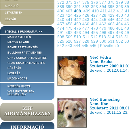
372
373
374
375
376
377
378
379
3
SOKKOLÓ
389
390
391
392
393
394
395
396
3
406
407
408.
409
410
411
412
413
4
LETÖLTÉSEK
423
424
425
426
427
428
429
430
4
440
441
442
443
444
445
446
447
4
KÉPTÁR
457
458
459
460
461
462
463
464
4
474
475
476
477
478
479
480
481
4
SPECIÁLIS PROGRAMJAINK
491
492
493
494
495
496
497
498
4
508
509
510
511
512
513
514
515
5
MACSKAMENTÉS
525
526
527
528
529
530
531
532
5
MACS-KA-LAND
542
543
544
545
546
|
Következő
BOXER FAJTAMENTÉS
BULLDOG FAJTAMENTÉS
Név: Fédra
CANE CORSO FAJTAMENTÉS
Nem: Szuka
CSAU-CSAU FAJTAMENTÉS
Született: 2009.01.0
RÓKÁZÁS
Bekerült: 2012.01.14.
LOVAZÁS
MAJOMKODÁS
KEVERÉK KUTYA
VOLT EGYSZER EGY
MINIMENHELY
Név: Bumeráng
Nem: Kan
Született: 2011.08.0
Bekerült: 2011.12.23.