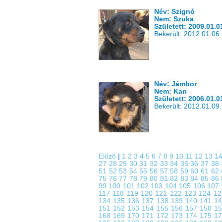
Név: Szignó
Nem: Szuka
Született: 2009.01.0
Bekerült: 2012.01.06.
Név: Jámbor
Nem: Kan
Született: 2006.01.0
Bekerült: 2012.01.09.
Előző
|
1
2
3
4
5
6
7
8
9
10
11
12
13
1
27
28
29
30
31
32
33
34
35
36
37
38
51
52
53
54
55
56
57
58
59
60
61
62
75
76
77
78
79
80
81
82
83
84
85
86
99
100
101
102
103
104
105
106
107
117
118
119
120
121
122
123
124
1
134
135
136
137
138
139
140
141
1
151
152
153
154
155
156
157
158
1
168
169
170
171
172
173
174
175
1