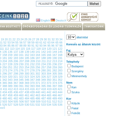
English
Deutsch
állat/oldal
8
19
20
21
22
23
24
25
26
27
28
29
30
31
32
33
34
51
52
53
54
55
56
57
58
59
60
61
62
63
64
65
66
Keresés az állatok között
83
84
85
86
87
88
89
90
91
92
93
94
95
96
97
98
111
112
113
114
115
116
117
118
119
120
121
122
Faj
34
135
136
137
138
139
140
141
142
143
144
145
57
158
159
160
161
162
163
164
165
166
167
168
80
181
182
183
184
185
186
187
188
189
190
191
03
204
205
206
207
208
209
210
211
212
213
214
Telephely
26
227
228
229
230
231
232
233
234
235
236
237
Budapest
49
250
251
252
253
254
255
256
257
258
259
260
72
273
274
275
276
277
278
279
280
281
282
283
Szergény
95
296
297
298
299
300
301
302
303
304
305
306
Minimenhely
18
319
320
321
322
323
324
325
326
327
328
329
41
342
343
344
345
346
347
348
349
350
351
352
Nem
64
365
366
367
368
369
370
371
372
373
374
375
87
388
389
390
391
392
393
394
395
396
397
398
Kan
10
411
412
413
414
415
416
417
418
419
420
421
33
434
435
436
437
438
439
440
441
442
443
444
Szuka
56
457
458
459
460
461
462
463
464
465
466
467
79
480
481
482
483
484
485
486
487
488
489
490
Kor
02
503
504
505
506
507
508
509
510
511
512
513
Kölyök
25
526
527
528
529
530
531
532
533
534
535
536
kező
Fiatal
Felnőtt