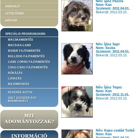
Név: íjász Paszta
Nem: Kan
SOKKOLÓ
Született: 2011.04.01.
Bekerült: 2012.03.15.
LETÖLTÉSEK
KÉPTÁR
SPECIÁLIS PROGRAMJAINK
MACSKAMENTÉS
Név: Íjász Sapi
MACS-KA-LAND
Nem: Szuka
BOXER FAJTAMENTÉS
Született: 2011.04.01.
Bekerült: 2012.03.15.
BULLDOG FAJTAMENTÉS
CANE CORSO FAJTAMENTÉS
CSAU-CSAU FAJTAMENTÉS
RÓKÁZÁS
LOVAZÁS
MAJOMKODÁS
Név: Íjász Tegez
Nem: Kan
KEVERÉK KUTYA
Született: 2011.11.01.
VOLT EGYSZER EGY
Bekerült: 2012.03.15.
MINIMENHELY
Név: Kapu család Turbó
Nem: Kan
Született: 2011.04.10.