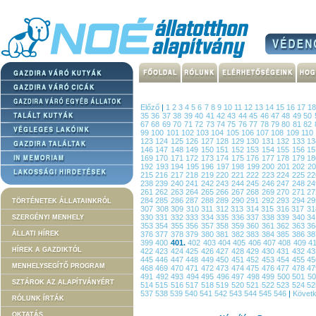
Előző
|
1
2
3
4
5
6
7
8
9
10
11
12
13
14
15
16
17
1
35
36
37
38
39
40
41
42
43
44
45
46
47
48
49
50
67
68
69
70
71
72
73
74
75
76
77
78
79
80
81
82
99
100
101
102
103
104
105
106
107
108
109
110
123
124
125
126
127
128
129
130
131
132
133
1
146
147
148
149
150
151
152
153
154
155
156
1
169
170
171
172
173
174
175
176
177
178
179
1
192
193
194
195
196
197
198
199
200
201
202
2
215
216
217
218
219
220
221
222
223
224
225
2
238
239
240
241
242
243
244
245
246
247
248
2
261
262
263
264
265
266
267
268
269
270
271
2
284
285
286
287
288
289
290
291
292
293
294
2
TÖRTÉNETEK ÁLLATAINKRÓL
307
308
309
310
311
312
313
314
315
316
317
3
330
331
332
333
334
335
336
337
338
339
340
3
SZERGÉNYI MENHELY
353
354
355
356
357
358
359
360
361
362
363
3
ÁLLATI HÍREK
376
377
378
379
380
381
382
383
384
385
386
3
399
400
401.
402
403
404
405
406
407
408
409
4
HÍREK A GAZDIKTÓL
422
423
424
425
426
427
428
429
430
431
432
4
445
446
447
448
449
450
451
452
453
454
455
4
MENHELYSEGÍTŐ PROGRAM
468
469
470
471
472
473
474
475
476
477
478
4
491
492
493
494
495
496
497
498
499
500
501
5
SZTÁROK AZ ALAPÍTVÁNYÉRT
514
515
516
517
518
519
520
521
522
523
524
5
537
538
539
540
541
542
543
544
545
546
|
Követ
RÓLUNK ÍRTÁK
OKTATÁS