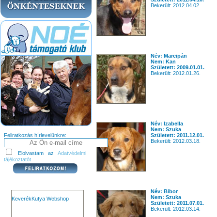
Bekerült: 2012.04.02.
Név: Marcipán
Nem: Kan
Született: 2009.01.01.
Bekerült: 2012.01.26.
Név: Izabella
Nem: Szuka
Feliratkozás hírlevelünkre:
Született: 2011.12.01.
Bekerült: 2012.03.18.
Elolvastam az
Adatvédelmi
tájékoztatót
Név: Bibor
Nem: Szuka
KeverékKutya Webshop
Született: 2011.07.01.
Bekerült: 2012.03.14.