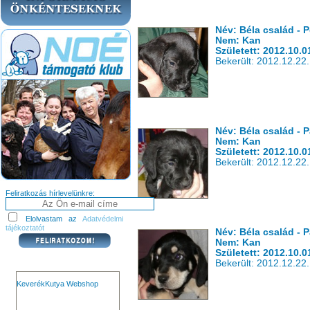
Név: Béla család - 
Nem: Kan
Született: 2012.10.0
Bekerült: 2012.12.22.
Név: Béla család - 
Nem: Kan
Született: 2012.10.0
Bekerült: 2012.12.22.
Feliratkozás hírlevelünkre:
Elolvastam az
Adatvédelmi
tájékoztatót
Név: Béla család - P
Nem: Kan
Született: 2012.10.0
Bekerült: 2012.12.22.
KeverékKutya Webshop