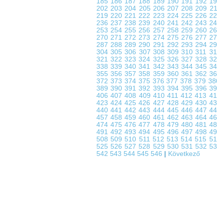
185
186
187
188
189
190
191
192
1
202
203
204
205
206
207
208
209
2
219
220
221
222
223
224
225
226
2
236
237
238
239
240
241
242
243
2
253
254
255
256
257
258
259
260
2
270
271
272
273
274
275
276
277
2
287
288
289
290
291
292
293
294
2
304
305
306
307
308
309
310
311
3
321
322
323
324
325
326
327
328
3
338
339
340
341
342
343
344
345
3
355
356
357
358
359
360
361
362
3
372
373
374
375
376
377
378
379
3
389
390
391
392
393
394
395
396
3
406
407
408
409
410
411
412
413
4
423
424
425
426
427
428
429
430
4
440
441
442
443
444
445
446
447
4
457
458
459
460
461
462
463
464
4
474
475
476
477
478
479
480
481
4
491
492
493
494
495
496
497
498
4
508
509
510
511
512
513
514
515
5
525
526
527
528
529
530
531
532
5
542
543
544
545
546
|
Következő