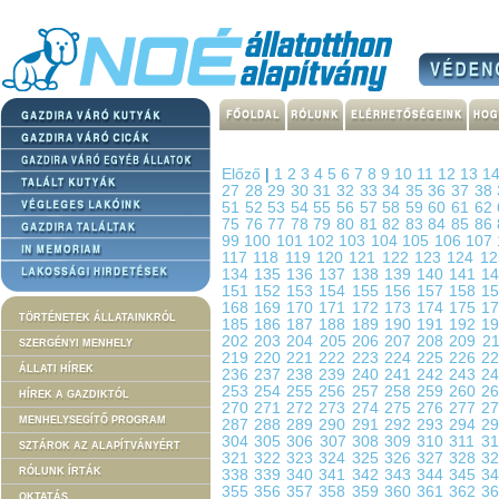
Előző
|
1
2
3
4
5
6
7
8
9
10
11
12
13
1
27
28
29
30
31
32
33
34
35
36
37
38
51
52
53
54
55
56
57
58
59
60
61
62
75
76
77
78
79
80
81
82
83
84
85
86
99
100
101
102
103
104
105
106
107
117
118
119
120
121
122
123
124
1
134
135
136
137
138
139
140
141
1
151
152
153
154
155
156
157
158
1
168
169
170
171
172
173
174
175
1
TÖRTÉNETEK ÁLLATAINKRÓL
185
186
187
188
189
190
191
192
1
202
203
204
205
206
207
208
209
2
SZERGÉNYI MENHELY
219
220
221
222
223
224
225
226
2
ÁLLATI HÍREK
236
237
238
239
240
241
242
243
2
253
254
255
256
257
258
259
260
2
HÍREK A GAZDIKTÓL
270
271
272
273
274
275
276
277
2
MENHELYSEGÍTŐ PROGRAM
287
288
289
290
291
292
293
294
2
304
305
306
307
308
309
310
311
3
SZTÁROK AZ ALAPÍTVÁNYÉRT
321
322
323
324
325
326
327
328
3
RÓLUNK ÍRTÁK
338
339
340
341
342
343
344
345
3
355
356
357
358
359
360
361
362
3
OKTATÁS