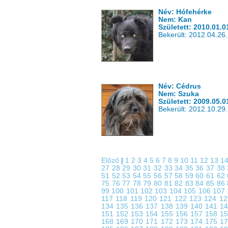
Név: Hófehérke
Nem: Kan
Született: 2010.01.0
Bekerült: 2012.04.26.
Név: Cédrus
Nem: Szuka
Született: 2009.05.0
Bekerült: 2012.10.29.
Előző
|
1
2
3
4
5
6
7
8
9
10
11
12
13
1
27
28
29
30
31
32
33
34
35
36
37
38
51
52
53
54
55
56
57
58
59
60
61
62
75
76
77
78
79
80
81
82
83
84
85
86
99
100
101
102
103
104
105
106
107
117
118
119
120
121
122
123
124
1
134
135
136
137
138
139
140
141
1
151
152
153
154
155
156
157
158
1
168
169
170
171
172
173
174
175
1