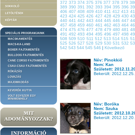
372
373
374
375
376
377
378
379
3
SOKKOLÓ
389
390
391
392
393
394
395
396
3
406
407
408
409
410
411
412
413
4
LETÖLTÉSEK
423
424
425
426
427
428
429
430
4
440
441
442
443
444
445
446
447
4
KÉPTÁR
457
458
459
460
461
462
463
464
4
474
475
476
477
478
479
480
481
4
SPECIÁLIS PROGRAMJAINK
491
492
493
494
495
496
497
498
4
508
509
510
511
512
513
514
515
5
MACSKAMENTÉS
525
526
527
528
529
530
531
532
5
MACS-KA-LAND
542
543
544
545
546
|
Következő
BOXER FAJTAMENTÉS
BULLDOG FAJTAMENTÉS
Név: Pinokkió
CANE CORSO FAJTAMENTÉS
Nem: Kan
CSAU-CSAU FAJTAMENTÉS
Született: 2012.11.2
RÓKÁZÁS
Bekerült: 2012.12.25.
LOVAZÁS
MAJOMKODÁS
KEVERÉK KUTYA
VOLT EGYSZER EGY
MINIMENHELY
Név: Boróka
Nem: Szuka
Született: 2012.10.2
Bekerült: 2012.12.20.