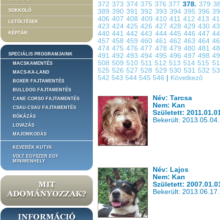
372
373
374
375
376
377
378.
379
3
SOKKOLÓ
389
390
391
392
393
394
395
396
3
406
407
408
409
410
411
412
413
4
LETÖLTÉSEK
423
424
425
426
427
428
429
430
4
440
441
442
443
444
445
446
447
4
KÉPTÁR
457
458
459
460
461
462
463
464
4
474
475
476
477
478
479
480
481
4
SPECIÁLIS PROGRAMJAINK
491
492
493
494
495
496
497
498
4
508
509
510
511
512
513
514
515
5
MACSKAMENTÉS
525
526
527
528
529
530
531
532
5
MACS-KA-LAND
542
543
544
545
546
|
Következő
BOXER FAJTAMENTÉS
BULLDOG FAJTAMENTÉS
Név: Tarcsa
CANE CORSO FAJTAMENTÉS
Nem: Kan
CSAU-CSAU FAJTAMENTÉS
Született: 2011.01.0
RÓKÁZÁS
Bekerült: 2013.05.04.
LOVAZÁS
MAJOMKODÁS
KEVERÉK KUTYA
VOLT EGYSZER EGY
MINIMENHELY
Név: Lajos
Nem: Kan
Született: 2007.01.0
Bekerült: 2013.06.17.