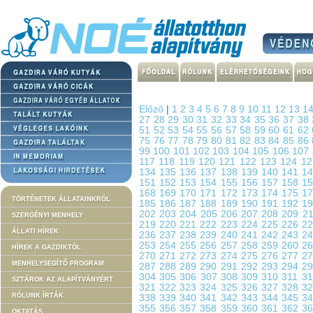
Előző
|
1
2
3
4
5
6
7
8
9
10
11
12
13
1
27
28
29
30
31
32
33
34
35
36
37
38
51
52
53
54
55
56
57
58
59
60
61
62
75
76
77
78
79
80
81
82
83
84
85
86
99
100
101
102
103
104
105
106
107
117
118
119
120
121
122
123
124
1
134
135
136
137
138
139
140
141
1
151
152
153
154
155
156
157
158
1
168
169
170
171
172
173
174
175
1
TÖRTÉNETEK ÁLLATAINKRÓL
185
186
187
188
189
190
191
192
1
202
203
204
205
206
207
208
209
2
SZERGÉNYI MENHELY
219
220
221
222
223
224
225
226
2
ÁLLATI HÍREK
236
237
238
239
240
241
242
243
2
253
254
255
256
257
258
259
260
2
HÍREK A GAZDIKTÓL
270
271
272
273
274
275
276
277
2
MENHELYSEGÍTŐ PROGRAM
287
288
289
290
291
292
293
294
2
304
305
306
307
308
309
310
311
3
SZTÁROK AZ ALAPÍTVÁNYÉRT
321
322
323
324
325
326
327
328
3
RÓLUNK ÍRTÁK
338
339
340
341
342
343
344
345
3
355
356
357
358
359
360
361
362
3
OKTATÁS