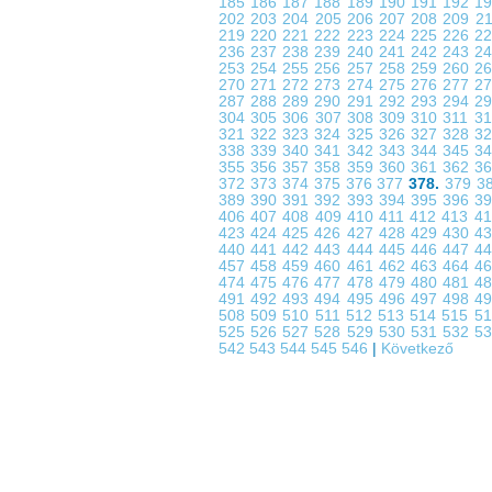
185
186
187
188
189
190
191
192
1
202
203
204
205
206
207
208
209
2
219
220
221
222
223
224
225
226
2
236
237
238
239
240
241
242
243
2
253
254
255
256
257
258
259
260
2
270
271
272
273
274
275
276
277
2
287
288
289
290
291
292
293
294
2
304
305
306
307
308
309
310
311
3
321
322
323
324
325
326
327
328
3
338
339
340
341
342
343
344
345
3
355
356
357
358
359
360
361
362
3
372
373
374
375
376
377
378.
379
3
389
390
391
392
393
394
395
396
3
406
407
408
409
410
411
412
413
4
423
424
425
426
427
428
429
430
4
440
441
442
443
444
445
446
447
4
457
458
459
460
461
462
463
464
4
474
475
476
477
478
479
480
481
4
491
492
493
494
495
496
497
498
4
508
509
510
511
512
513
514
515
5
525
526
527
528
529
530
531
532
5
542
543
544
545
546
|
Következő