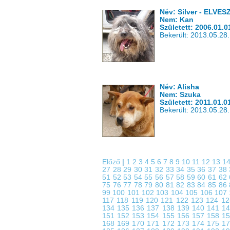
Név: Silver - ELVE
Nem: Kan
Született: 2006.01.0
Bekerült: 2013.05.28.
Név: Alisha
Nem: Szuka
Született: 2011.01.0
Bekerült: 2013.05.28.
Előző
|
1
2
3
4
5
6
7
8
9
10
11
12
13
1
27
28
29
30
31
32
33
34
35
36
37
38
51
52
53
54
55
56
57
58
59
60
61
62
75
76
77
78
79
80
81
82
83
84
85
86
99
100
101
102
103
104
105
106
107
117
118
119
120
121
122
123
124
1
134
135
136
137
138
139
140
141
1
151
152
153
154
155
156
157
158
1
168
169
170
171
172
173
174
175
1