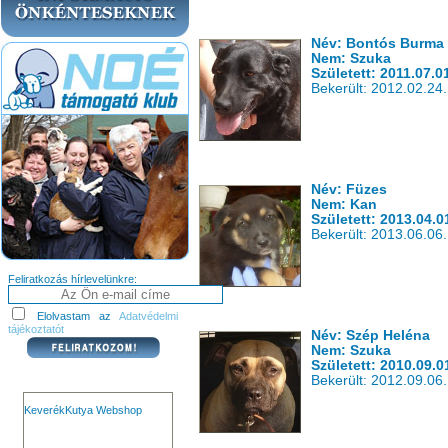
Név: Bontós Burma
Nem: Szuka
Született: 2011.07.0
Bekerült: 2012.02.24.
Név: Füzes
Nem: Kan
Született: 2013.04.0
Bekerült: 2013.06.06.
Feliratkozás hírlevelünkre:
Elolvastam az
Adatvédelmi
tájékoztatót
Név: Szép Heléna
Nem: Szuka
Született: 2010.09.0
Bekerült: 2012.09.06.
KeverékKutya Webshop